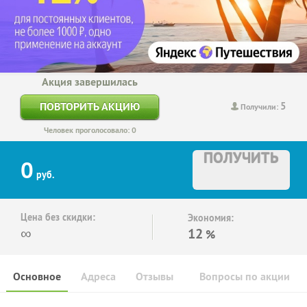
Акция завершилась
5
ПОВТОРИТЬ АКЦИЮ
Получили:
Человек проголосовало: 0
ПОЛУЧИТЬ
0
руб.
Цена без скидки:
Экономия:
∞
12
%
Основное
Адреса
Отзывы
Вопросы по акции