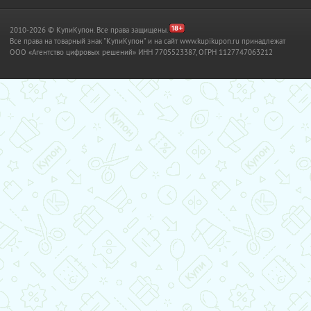
2010-2026 © КупиКупон. Все права защищены.
Все права на товарный знак "КупиКупон" и на сайт www.kupikupon.ru принадлежат
OOO «Агентство цифровых решений» ИНН 7705523387, ОГРН 1127747063212