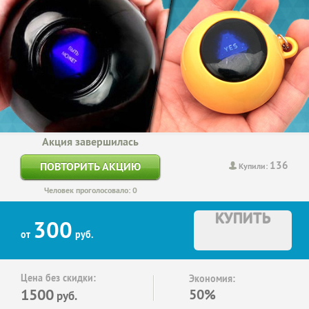
Акция завершилась
136
ПОВТОРИТЬ АКЦИЮ
Купили:
Человек проголосовало: 0
КУПИТЬ
300
от
руб.
Цена без скидки:
Экономия:
1500
50%
руб.