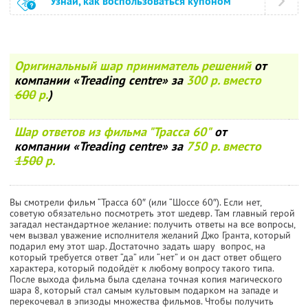
Узнай, как воспользоваться купоном
Оригинальный шар приниматель решений
от
компании «Treading centre» за
300 р. вместо
600
р.
)
Шар ответов из фильма "Трасса 60"
от
компании «Treading centre» за
750 р. вместо
1500
р.
Вы смотрели фильм “Трасса 60″ (или “Шоссе 60″). Если нет,
советую обязательно посмотреть этот шедевр. Там главный герой
загадал нестандартное желание: получить ответы на все вопросы,
чем вызвал уважение исполнителя желаний Джо Гранта, который
подарил ему этот шар. Достаточно задать шару вопрос, на
который требуется ответ “да” или “нет” и он даст ответ общего
характера, который подойдёт к любому вопросу такого типа.
После выхода фильма была сделана точная копия магического
шара 8, который стал самым культовым подарком на западе и
перекочевал в эпизоды множества фильмов. Чтобы получить