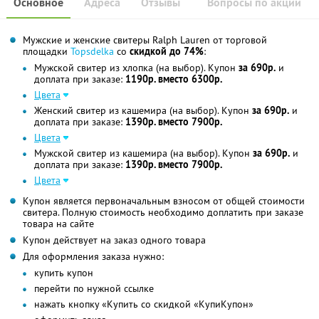
Основное
Адреса
Отзывы
Вопросы по акции
Мужские и женские свитеры Ralph Lauren от торговой
площадки
Topsdelka
со
скидкой до 74%
:
Мужской свитер из хлопка (на выбор). Купон
за 690р.
и
доплата при заказе:
1190р. вместо 6300р.
Цвета
Женский свитер из кашемира (на выбор). Купон
за 690р.
и
доплата при заказе:
1390р. вместо 7900р.
Цвета
Мужской свитер из кашемира (на выбор). Купон
за 690р.
и
доплата при заказе:
1390р. вместо 7900р.
Цвета
Купон является первоначальным взносом от общей стоимости
свитера. Полную стоимость необходимо доплатить при заказе
товара на сайте
Купон действует на заказ одного товара
Для оформления заказа нужно:
купить купон
перейти по нужной ссылке
нажать кнопку «Купить со скидкой «КупиКупон»