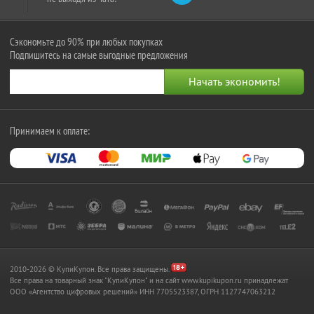
Сэкономьте до 90% при любых покупках
Подпишитесь на самые выгодные предложения
Принимаем к оплате:
2010-2026 © КупиКупон. Все права защищены.
Все права на товарный знак "КупиКупон" и на сайт www.kupikupon.ru принадлежат
OOO «Агентство цифровых решений» ИНН 7705523387, ОГРН 1127747063212