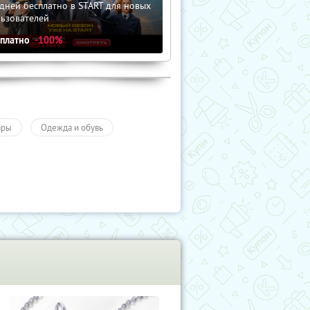
дней бесплатно в START для новых
льзователей
сплатно
-100%
ары
Одежда и обувь