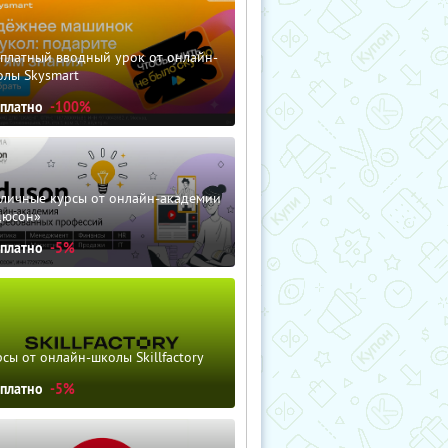
сплатный вводный урок от онлайн-
олы Skysmart
сплатно
-100%
зличные курсы от онлайн-академии
дюсон»
сплатно
-5%
сы от онлайн-школы Skillfactory
сплатно
-5%