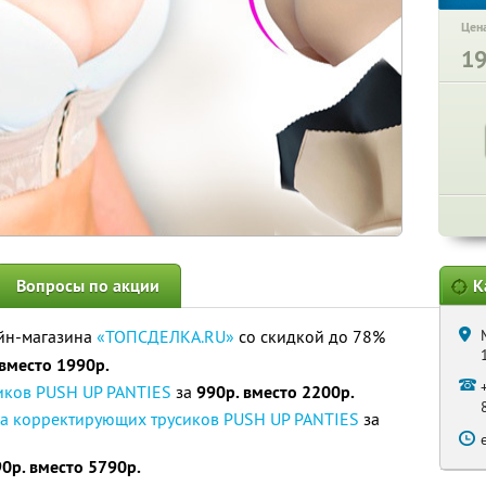
Цена
1
Вопросы по акции
К
йн-магазина
«ТОПСДЕЛКА.RU»
со скидкой до 78%
 вместо 1990р.
иков PUSH UP PANTIES
за
990р. вместо 2200р.
ра корректирующих трусиков PUSH UP PANTIES
за
0р. вместо 5790р.