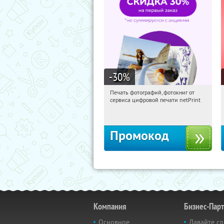
-30
%
Печать фотографий, фотокниг от
10:37:15
Получили:
4
сервиса цифровой печати netPrint
Россия
Промокод
Компания
Бизнес-Пар
Основное
Давайте сд