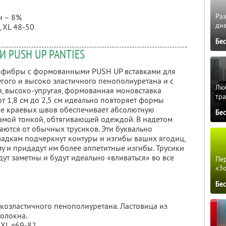
Ра
н – 8%
дне
, XL 48-50
Бе
 PUSH UP PANTIES
офибры с формованными PUSH UP вставками для
гого и высоко эластичного пенополиуретана и с
Люб
я, высоко-упругая, формованная моновставка
тра
 1,8 см до 2,5 см идеально повторяет формы
ие краевых швов обеспечивает абсолютную
Бе
самой тонкой, обтягивающей одеждой. В надетом
аются от обычных трусиков. Эти буквально
адкам подчеркнут контуры и изгибы ваших ягодиц,
у и придадут им более аппетитные изгибы. Трусики
удут заметны и будут идеально «вливаться» во все
Пер
«З
Бе
сокоэластичного пенополиуретана. Ластовица из
олокна.
 XL =69-82