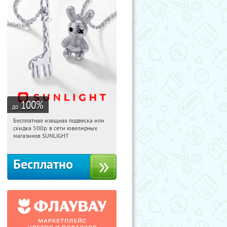
100
%
до
Бесплатная изящная подвеска или
10:37:15
Получили:
74
скидка 500р. в сети ювелирных
Россия
магазинов SUNLIGHT
Бесплатно