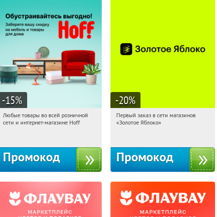
-15
%
-20
%
Любые товары во всей розничной
Первый заказ в сети магазинов
10:37:15
Получили:
83
10:37:15
Получи первым!
сети и интернет-магазине Hoff
«Золотое Яблоко»
Москва, 1-й Волоколамский проезд,
Россия
10с1
Промокод
Промокод