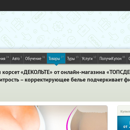
24
1
31
27
13
12
85
ния
Авто
Обучение
Товары
Туры
Услуги
ПолучиКупон
и корсет «ДЕКОЛЬТЕ» от онлайн-магазина «ТОПС
итрость – корректирующее белье подчеркивает фиг
Купил
от