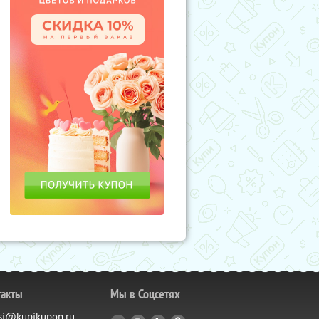
такты
Мы в Соцсетях
si@kupikupon.ru