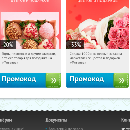
-20
%
-33
%
Торты, пирожные и другие сладости,
Скидка 1000р. на первый заказ на
10:37:15
Получили:
6
10:37:15
Получили:
18
а также товары для праздника на
маркетплейсе цветов и подарков
Россия
Россия
«Флаувау»
«Флаувау»
Промокод
Промокод
тнёрам
Документы
Кон
елаем акцию!
Агентский договор
spro