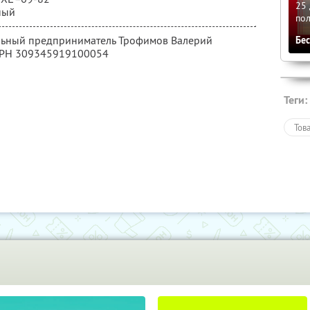
25 
ный
по
альный предприниматель Трофимов Валерий
Бе
ГРН 309345919100054
Теги:
Тов