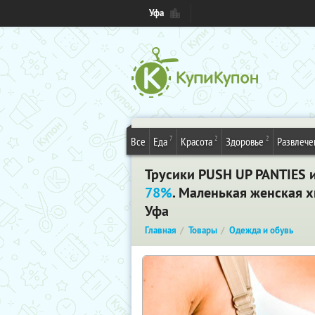
Уфа
7
2
2
Все
Еда
Красота
Здоровье
Развлече
Трусики PUSH UP PANTIES 
78%
. Маленькая женская х
Уфа
Главная
Товары
Одежда и обувь