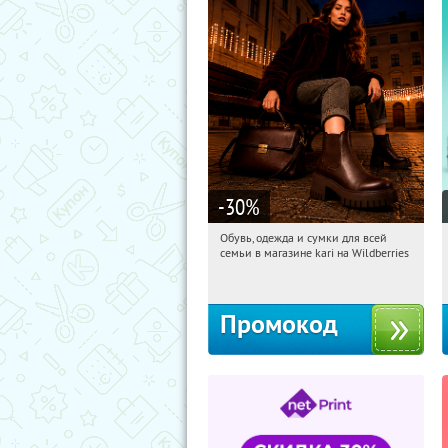
-30
%
Обувь, одежда и сумки для всей
10:37:15
Получили:
32
семьи в магазине kari на Wildberries
Россия
Промокод