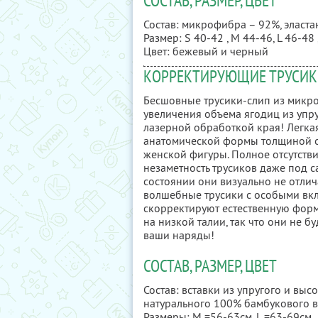
СОСТАВ, РАЗМЕР, ЦВЕТ
Состав: микрофибра – 92%, эласта
Размер: S 40-42 , M 44-46, L 46-48 
Цвет: бежевый и черный
КОРРЕКТИРУЮЩИЕ ТРУСИКИ
Бесшовные трусики-слип из микр
увеличения объема ягодиц из упру
лазерной обработкой края! Легка
анатомической формы толщиной от
женской фигуры. Полное отсутств
незаметность трусиков даже под 
состоянии они визуально не отлич
волшебные трусики с особыми вкл
скорректируют естественную форм
на низкой талии, так что они не б
ваши наряды!
СОСТАВ, РАЗМЕР, ЦВЕТ
Состав: вставки из упругого и вы
натурального 100% бамбукового в
Размеры: M =56-63см, L =63-69см ,