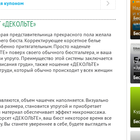
ся купоном
Бе
 «ДЕКОЛЬТЕ»
шк
Бе
торая представительница прекрасного пола желала
оего бюста. Корректирующее корсетное белье
бенно притягательным. Просто наденьте
» поверх своего обычного бюстгальтера, и ваша
о и упруго. Преимущество этой системы заключается
Ра
 свисания груди», также ношение «ДЕКОЛЬТЕ»
«Э
груди, который обычно происходит у всех женщин
Бе
авляются, объем чашечек наполняется. Визуально
ва размера, становится упругой и приобретает
Кур
 материал обеспечивает эффект микромассажа.
корсет «ДЕКОЛЬТЕ», ваш бюст некоторое время все
Бе
 Вы станете увереннее в себе, будете выглядеть и