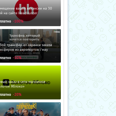
змещение вашей вакансии на 30
й на сайте HeadHunter
сплатно
-100%
ой трансфер от сервиса заказа
нсферов из аэропортов i'way
сплатно
-10%
вый заказ в сети магазинов
олотое Яблоко»
сплатно
-20%