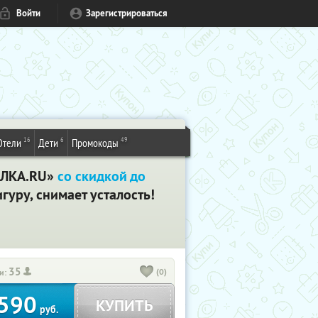
Войти
Зарегистрироваться
16
6
49
Отели
Дети
Промокоды
ДЕЛКА.RU»
со скидкой до
уру, снимает усталость!
35
(0)
и:
590
КУПИТЬ
руб.