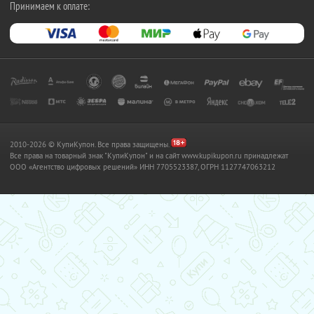
Принимаем к оплате:
2010-2026 © КупиКупон. Все права защищены.
Все права на товарный знак "КупиКупон" и на сайт www.kupikupon.ru принадлежат
OOO «Агентство цифровых решений» ИНН 7705523387, ОГРН 1127747063212