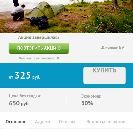
Акция завершилась
69
ПОВТОРИТЬ АКЦИЮ
Купили:
Человек проголосовало: 0
КУПИТЬ
325
от
руб.
Цена без скидки:
Экономия:
650
50%
руб.
Основное
Адреса
Отзывы
Вопросы по акции