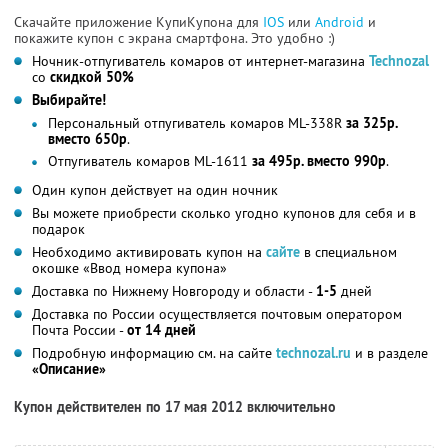
Скачайте приложение КупиКупона для
IOS
или
Android
и
покажите купон с экрана смартфона. Это удобно :)
Ночник-отпугиватель комаров от интернет-магазина
Technozal
со
скидкой 50%
Выбирайте!
Персональный отпугиватель комаров ML-338R
за 325р.
вместо 650р
.
Отпугиватель комаров ML-1611
за 495р. вместо 990р
.
Один купон действует на один ночник
Вы можете приобрести сколько угодно купонов для себя и в
подарок
Необходимо активировать купон на
сайте
в специальном
окошке «Ввод номера купона»
Доставка по Нижнему Новгороду и области -
1-5
дней
Доставка по России осуществляется почтовым оператором
Почта России -
от 14 дней
Подробную информацию см. на сайте
technozal.ru
и в разделе
«Описание»
Купон действителен по 17 мая 2012 включительно