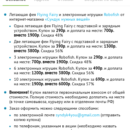
Летающая фея
Flying Fairy
и электронные игрушки
Robofish
от
интернет-магазина
«Сундук нужных вещей»
Одна летающая фея Flying Fairy с подставкой и зарядным
устройством. Купон за
290р
. и доплата на месте:
700р.
вместо 1900р
. Скидка 48%
Две летающие феи Flying Fairy с подставкой и зарядным
устройством. Купон за
390р
. и доплата на месте:
1300р.
вместо 3800р
. Скидка 56%
3 электронных игрушки Robofish. Купон за
290р
. и доплата
на месте:
700р. вместо 1900р
. Скидка 48%
6 электронных игрушек Robofish. Купон за
490р
. и доплата
на месте:
1200р. вместо 3800р
. Скидка 56%
10 электронных игрушек Robofish. Купон за
690р
. и доплата
на месте:
1900р. вместо 6000р
. Скидка 57%
Внимание!
Купон является первоначальным взносом от общей
стоимости. Полную стоимость необходимо доплатить на месте
(в точке самовывоза, курьеру или в отделении почты РФ)
Заказ оформить можно следующими способами:
по электронной почте
syndyk4you@gmail.com
(отправить
копию купона)
по телефонам, указанным в акции (необходимо назвать