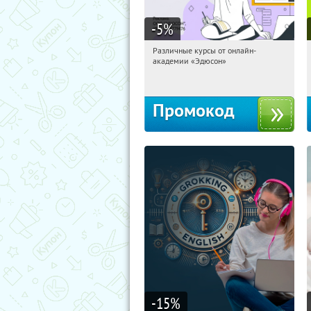
-5
%
Различные курсы от онлайн-
10:14:13
Получили:
2
академии «Эдюсон»
Россия
Промокод
-15
%