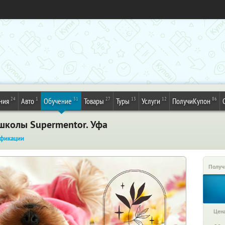
24
1
31
27
13
12
86
ния
Авто
Обучение
Товары
Туры
Услуги
ПолучиКупон
-школы Supermentor. Уфа
фикации
Получ
Цена