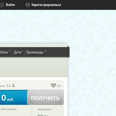
Войти
Зарегистрироваться
17
6
50
Отели
Дети
Промокоды
11
(0)
или:
0
ПОЛУЧИТЬ
руб.
 без скидки:
Экономия: