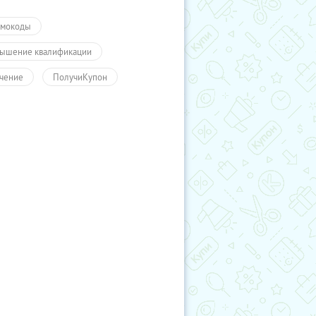
мокоды
ышение квалификации
чение
ПолучиКупон
чение
Обучение