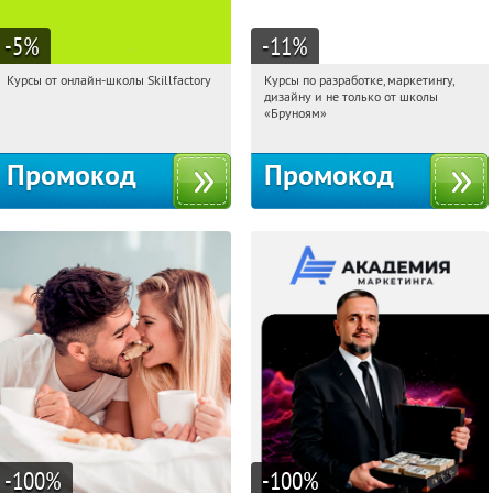
-5
%
-11
%
Курсы от онлайн-школы Skillfactory
Курсы по разработке, маркетингу,
10:14:13
Получи первым!
10:14:13
Получи первым!
дизайну и не только от школы
Россия
Россия
«Бруноям»
Промокод
Промокод
-100
%
-100
%