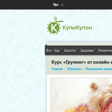
Уфа
7
2
2
Все
Еда
Красота
Здоровье
Развлече
Курс «Груминг» от онлайн
Главная
Обучение
Повышение квали