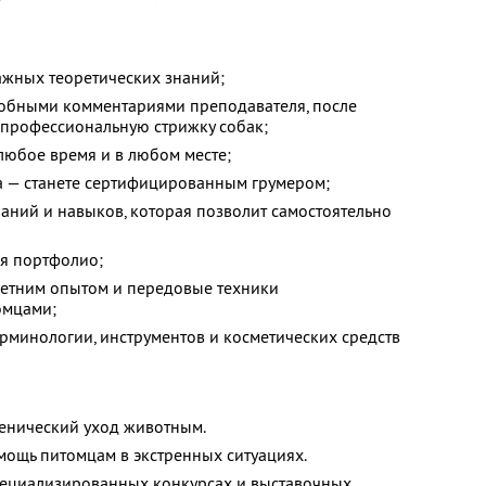
ажных теоретических знаний;
робными комментариями преподавателя, после
 профессиональную стрижку собак;
 любое время и в любом месте;
 — станете сертифицированным грумером;
аний и навыков, которая позволит самостоятельно
я портфолио;
летним опытом и передовые техники
омцами;
рминологии, инструментов и косметических средств
енический уход животным.
мощь питомцам в экстренных ситуациях.
специализированных конкурсах и выставочных