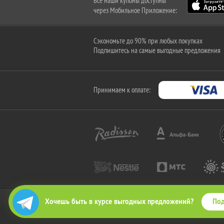
Все наши купоны доступны
через Мобильное Приложение:
Сэкономьте до 90% при любых покупках
Подпишитесь на самые выгодные предложения
Принимаем к оплате:
Под
Хочешь быть в курсе выгодных предложений?
2010-2026 © КупиКупон. Все права защищены.
Все права на товарный знак "КупиКупон" и на сайт