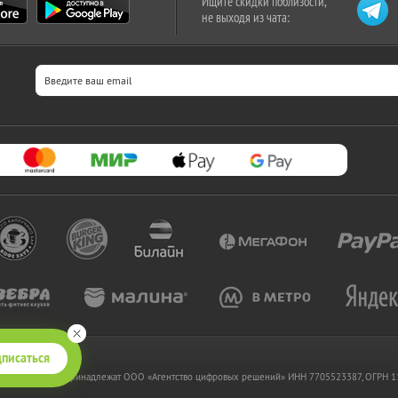
Ищите скидки поблизости,
не выходя из чата:
писаться
 www.kupikupon.ru принадлежат OOO «Агентство цифровых решений» ИНН 7705523387, ОГРН