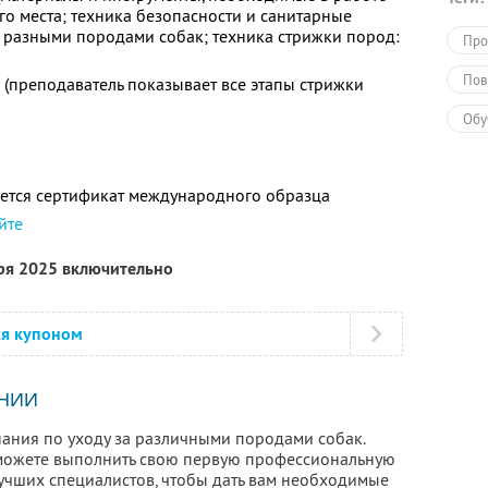
го места; техника безопасности и санитарные
 разными породами собак; техника стрижки пород:
Про
Пов
е (преподаватель показывает все этапы стрижки
Обу
Обу
ется сертификат международного образца
йте
бря 2025 включительно
ся купоном
НИИ
нания по уходу за различными породами собак.
сможете выполнить свою первую профессиональную
лучших специалистов, чтобы дать вам необходимые