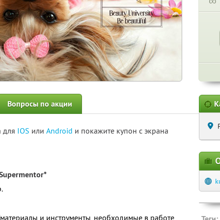
∞
Вопросы по акции
К
а для
IOS
или
Android
и покажите купон с экрана
О
Supermentor*
k
.
 (материалы и инструменты, необходимые в работе
Теги: