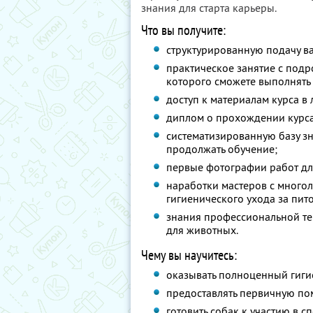
знания для старта карьеры.
Что вы получите:
структурированную подачу в
практическое занятие с под
которого сможете выполнять
доступ к материалам курса в
диплом о прохождении курса
систематизированную базу зн
продолжать обучение;
первые фотографии работ дл
наработки мастеров с много
гигиенического ухода за пит
знания профессиональной те
для животных.
Чему вы научитесь:
оказывать полноценный гиги
предоставлять первичную по
готовить собак к участию в 