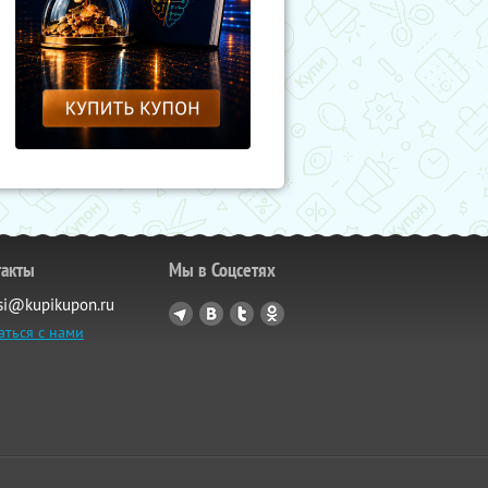
такты
Мы в Соцсетях
si@kupikupon.ru
аться с нами