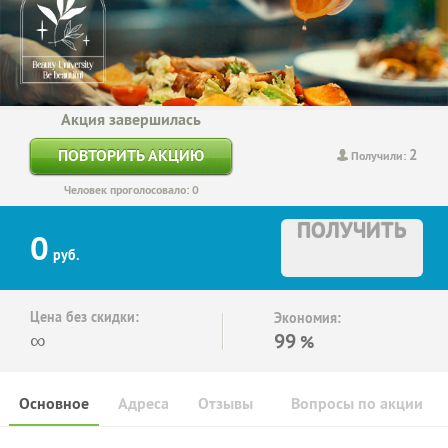
Акция завершилась
2
ПОВТОРИТЬ АКЦИЮ
Получили:
Человек проголосовало: 0
ПОЛУЧИТЬ
0
руб.
Цена без скидки:
Экономия:
∞
99
%
Основное
Адреса
Отзывы
Вопросы по акции