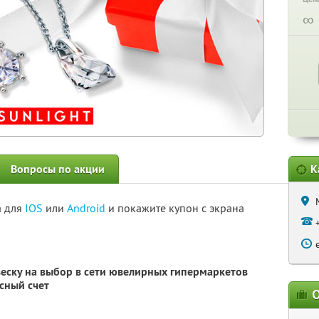
∞
Вопросы по акции
К
а для
IOS
или
Android
и покажите купон с экрана
еску на выбор в сети ювелирных гипермаркетов
сный счет
О