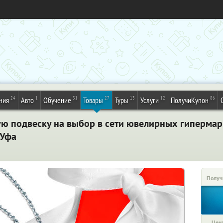
24
1
31
27
13
12
86
ния
Авто
Обучение
Товары
Туры
Услуги
ПолучиКупон
ю подвеску на выбор в сети ювелирных гипермар
 Уфа
Получ
Цена