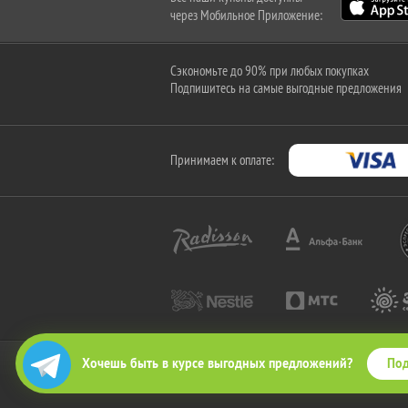
через Мобильное Приложение:
Сэкономьте до 90% при любых покупках
Подпишитесь на самые выгодные предложения
Принимаем к оплате:
Под
Хочешь быть в курсе выгодных предложений?
2010-2026 © КупиКупон. Все права защищены.
Все права на товарный знак "КупиКупон" и на сайт