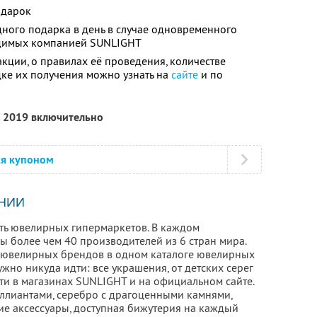
одарок
дного подарка в день в случае одновременного
водимых компанией SUNLIGHT
кции, о правилах её проведения, количестве
дке их получения можно узнать на
сайте
и по
я 2019 включительно
ся купоном
НИИ
ть ювелирных гипермаркетов. В каждом
ы более чем 40 производителей из 6 стран мира.
 ювелирных брендов в одном каталоге ювелирных
ужно никуда идти: все украшения, от детских серег
ти в магазинах SUNLIGHT и на официальном сайте.
риллиантами, серебро с драгоценными камнями,
кие аксессуары, доступная бижутерия на каждый