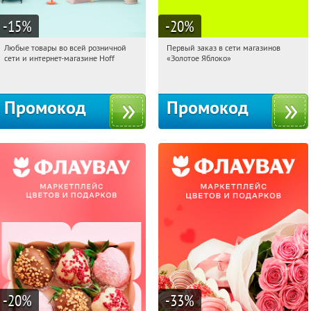
-15
%
-20
%
Любые товары во всей розничной
Первый заказ в сети магазинов
13:20:07
Получили:
83
13:20:07
Получи первым!
сети и интернет-магазине Hoff
«Золотое Яблоко»
Москва, 1-й Волоколамский проезд,
Россия
10с1
Промокод
Промокод
-20
%
-33
%