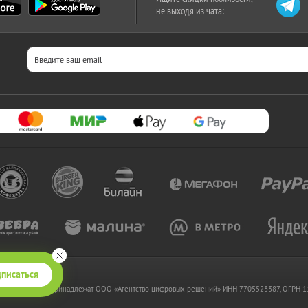
не выходя из чата:
писаться
 www.kupikupon.ru принадлежат OOO «Агентство цифровых решений» ИНН 7705523387, ОГРН