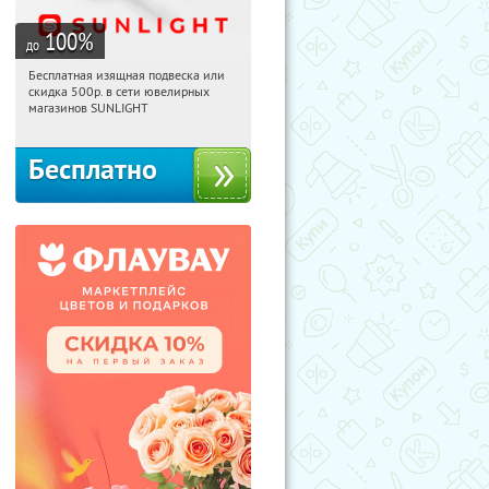
100
%
до
Бесплатная изящная подвеска или
13:20:07
Получили:
73
скидка 500р. в сети ювелирных
Россия
магазинов SUNLIGHT
Бесплатно