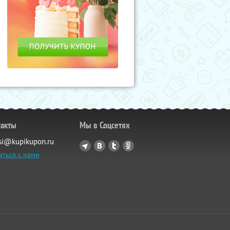
такты
Мы в Соцсетях
si@kupikupon.ru
аться с нами