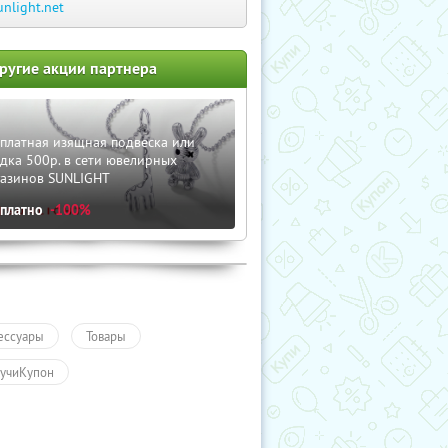
unlight.net
ругие акции партнера
платная изящная подвеска или
дка 500р. в сети ювелирных
газинов SUNLIGHT
сплатно
-100%
ессуары
Товары
учиКупон