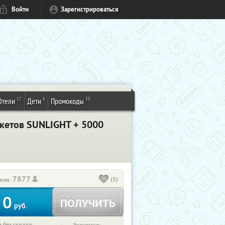
Войти
Зарегистрироваться
17
6
50
Отели
Дети
Промокоды
кетов SUNLIGHT + 5000
7877
(5)
или:
0
ПОЛУЧИТЬ
руб.
 без скидки: