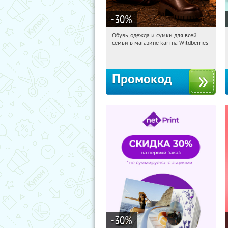
-30
%
Обувь, одежда и сумки для всей
13:20:07
Получили:
31
семьи в магазине kari на Wildberries
Россия
Промокод
-30
%