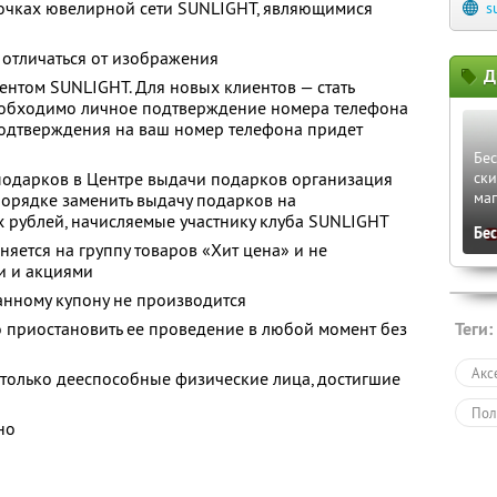
точках ювелирной сети SUNLIGHT, являющимися
s
отличаться от изображения
Д
иентом SUNLIGHT. Для новых клиентов — стать
еобходимо личное подтверждение номера телефона
подтверждения на ваш номер телефона придет
Бес
 подарков в Центре выдачи подарков организация
ски
ма
орядке заменить выдачу подарков на
 рублей, начисляемые участнику клуба SUNLIGHT
Бе
яется на группу товаров «Хит цена» и не
и и акциями
анному купону не производится
 приостановить ее проведение в любой момент без
Теги:
Акс
 только дееспособные физические лица, достигшие
Пол
но