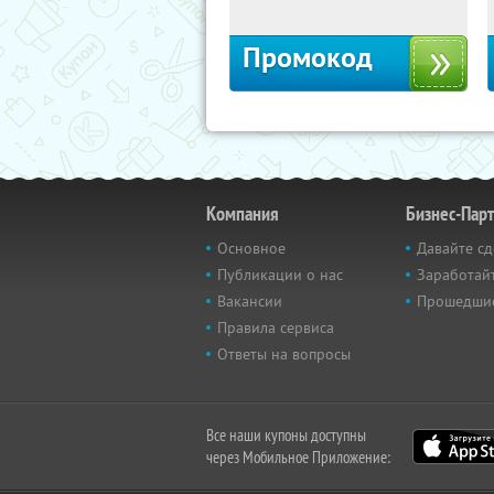
Промокод
Компания
Бизнес-Пар
Основное
Давайте сд
Публикации о нас
Заработайт
Вакансии
Прошедши
Правила сервиса
Ответы на вопросы
Все наши купоны доступны
через Мобильное Приложение: