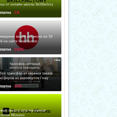
сы от онлайн-школы Skillfactory
сплатно
-5%
змещение вашей вакансии на 30
й на сайте HeadHunter
сплатно
-100%
ой трансфер от сервиса заказа
нсферов из аэропортов i'way
сплатно
-10%
вый заказ в сети магазинов
олотое Яблоко»