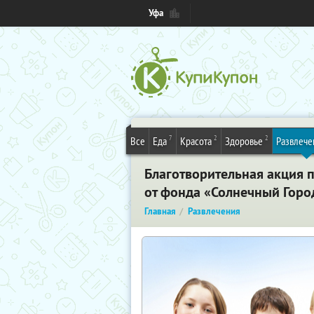
Уфа
7
2
2
Все
Еда
Красота
Здоровье
Развлече
Благотворительная акция п
от фонда «Солнечный Горо
Главная
Развлечения