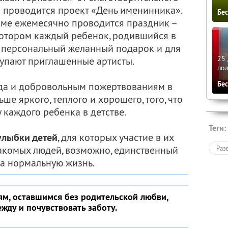
 проводится проект «День именинника».
Бе
ме ежемесячно проводится праздник –
котором каждый ребенок, родившийся в
т персональный желанный подарок и для
25 
тупают приглашенные артисты.
по
Бе
да и добровольным пожертвованиям в
ше яркого, теплого и хорошего, того, что
 каждого ребенка в детстве.
Теги:
улыбки детей
, для которых участие в их
акомых людей, возможно, единственный
Раз
а нормальную жизнь.
м, оставшимся без родительской любви,
жду и почувствовать заботу.