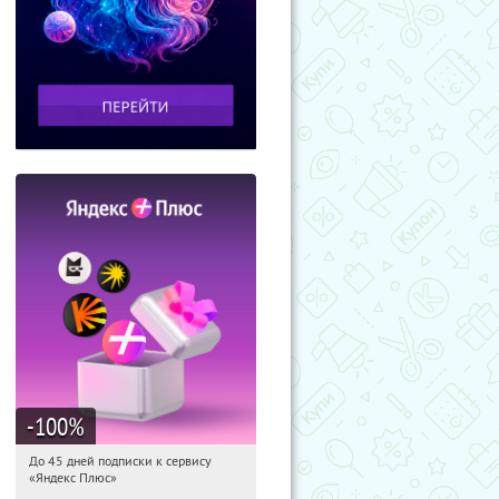
-100
%
До 45 дней подписки к сервису
04:35:38
Получили:
19
«Яндекс Плюс»
Россия