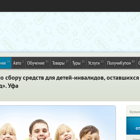
24
1
31
27
13
12
85
ния
Авто
Обучение
Товары
Туры
Услуги
ПолучиКупон
о сбору средств для детей-инвалидов, оставшихся
д». Уфа
Купил
о
Цена