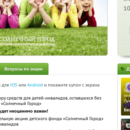
1
Вопросы по акции
Д
а для
IOS
или
Android
и покажите купон с экрана
Бро
пол
ру средств для детей-инвалидов, оставшихся без
Пу
а «Солнечный Город»
Бе
удет неоценимо важен!
тельную акцию детского фонда «Солнечный Город»
инвалидов