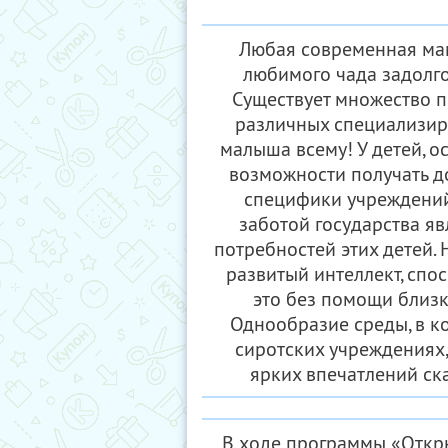
Любая современная мам
любимого чада задолго
Существует множество п
различных специализир
малыша всему! У детей, о
возможности получать д
специфики учреждений,
заботой государства я
потребностей этих детей.
развитый интеллект, спо
это без помощи близ
Однообразие среды, в ко
сиротских учреждениях,
ярких впечатлений ск
В ходе программы «Откры