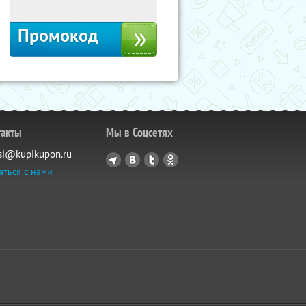
Промокод
такты
Мы в Соцсетях
si@kupikupon.ru
аться с нами