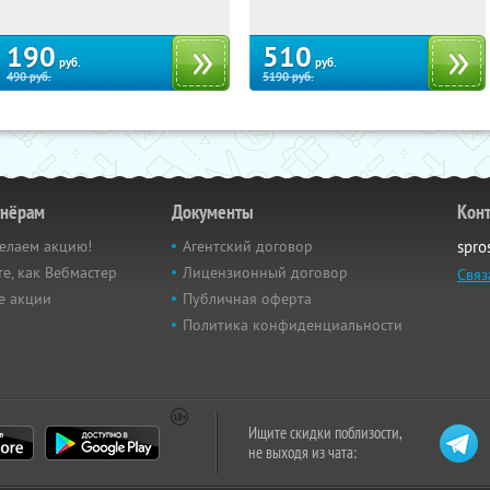
190
510
руб.
руб.
490
руб.
5190
руб.
тнёрам
Документы
Кон
елаем акцию!
Агентский договор
spro
е, как Вебмастер
Лицензионный договор
Связ
е акции
Публичная оферта
Политика конфиденциальности
Ищите скидки поблизости,
не выходя из чата: