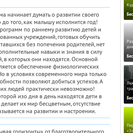
Кур
а начинает думать о развитии своего
Бе
 до того, как малышу исполнится год!
рограмм по раннему развитию детей и
ованных учреждений, готовых обучить
Ра
ставшихся без попечения родителей, нет
дне
ополнительные навыки и знания в силу
Бе
 в которых они находятся. Основной
вляется обеспечение физиологических
 Но в условиях современного мира только
собности позволяют добиться успехов. А
Люб
ких людей практически невозможно!
тра
торой изо дня в день находятся дети в
Бе
 делает их мир бесцветным, отсутствие
азывается на развитии и настроении.
Пер
вая горизонты» от благотворительного
«З