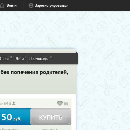
Войти
Зарегистрироваться
16
6
49
Отели
Дети
Промокоды
 без попечения родителей,
343
(0)
и:
50
КУПИТЬ
т
руб.
 без скидки: