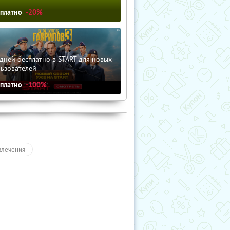
сплатно
-20%
дней бесплатно в START для новых
льзователей
сплатно
-100%
влечения