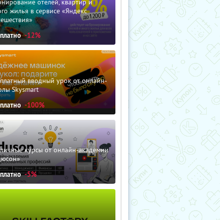
нирование отелей, квартир и
го жилья в сервисе «Яндекс
тешествия»
сплатно
-12%
сплатный вводный урок от онлайн-
олы Skysmart
сплатно
-100%
зличные курсы от онлайн-академии
дюсон»
сплатно
-5%