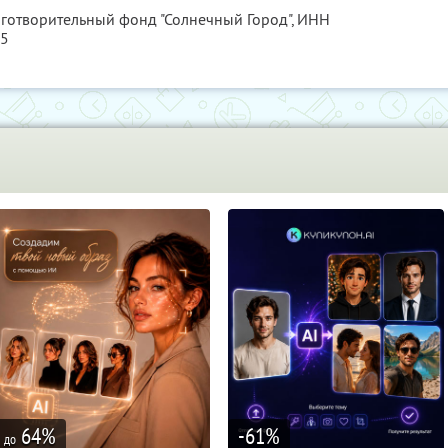
аготворительный фонд "Солнечный Город",
ИНН
95
64
%
-61
%
до