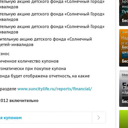
ительную акцию детского фонда «Солнечный Город»
Бро
инвалидов
ино
Пу
ительную акцию детского фонда «Солнечный Город»
инвалидов
Бе
ительную акцию детского фонда «Солнечный Город»
инвалидов
орительную акцию детского фонда «Солнечный
 детей-инвалидов
Бе
шк
взнос
иченное количество купонов
Бе
томатически при покупке купона
онда будет отображена отчетность, на какие
Ра
 разделе
www.suncitylife.ru/reports/financial/
«Э
 2012 включительно
Бе
ся купоном