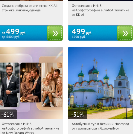
Создание образа от агентства KK AI:
Фотосессия с ИИ: 3
04:35:38
Купили:
64
04:35:38
Купили:
81
стрижка, макияж, одежда
нейрофотографии в любой тематике
Россия
Россия
от KK AI
499
499
от
руб.
руб.
до
6400
руб.
1290
руб.
-61
%
-51
%
Фотосессия с ИИ: 5
Автобусный тур в Великий Новгород
04:35:38
Купили:
10
04:35:38
Купили:
2
нейрофотографий в любой тематике
от туроператора «ХохломаТур»
Сенная площадь
Россия
от New Dream Works