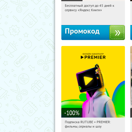
Бесплатный доступ до 45 дней к
04:35:38
Получи первым!
сервису «Яндекс Книги»
Россия
Промокод
-100
%
Подписка RUTUBE + PREMIER:
04:35:38
Получили:
3
фильмы, сериалы и шоу
Россия