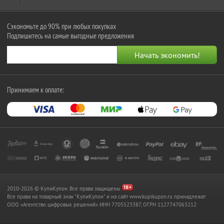
Сэкономьте до 90% при любых покупках
Подпишитесь на самые выгодные предложения
Принимаем к оплате:
2010-2026 © КупиКупон. Все права защищены.
Все права на товарный знак "КупиКупон" и на сайт www.kupikupon.ru принадлежат
OOO «Агентство цифровых решений» ИНН 7705523387, ОГРН 1127747063212