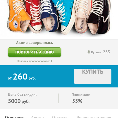
Акция завершилась
263
ПОВТОРИТЬ АКЦИЮ
Купили:
Человек проголосовало: 1
КУПИТЬ
260
от
руб.
Цена без скидки:
Экономия:
5000
55%
руб.
Основное
Адреса
Отзывы
Вопросы по акции