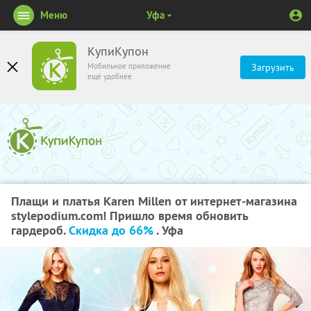
Меню
Уфа
КупиКупон
Мобильное приложение
Загрузить
ещё удобнее
Плащи и платья Karen Millen от интернет-магазина
stylepodium.com! Пришло время обновить
гардероб.
Скидка до 66%
. Уфа