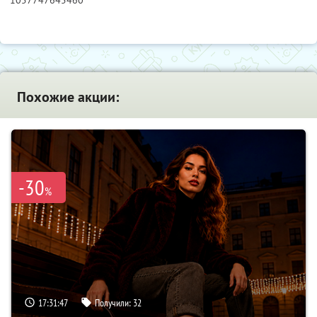
1057747645460
Похожие акции:
-30
%
17:31:46
Получили:
32