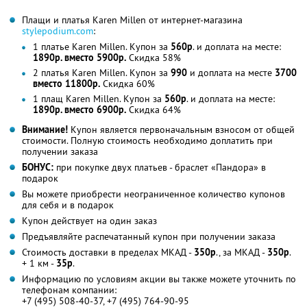
Плащи и платья Karen Millen от интернет-магазина
stylepodium.com
:
1 платье Karen Millen. Купон за
560р
. и доплата на месте:
1890р. вместо 5900р.
Скидка 58%
2 платья Karen Millen. Купон за
990
и доплата на месте
3700
вместо 11800р.
Скидка 60%
1 плащ Karen Millen. Купон за
560р
. и доплата на месте:
1890р. вместо 6900р.
Скидка 64%
Внимание!
Купон является первоначальным взносом от общей
стоимости. Полную стоимость необходимо доплатить при
получении заказа
БОНУС:
при покупке двух платьев - браслет «Пандора» в
подарок
Вы можете приобрести неограниченное количество купонов
для себя и в подарок
Купон действует на один заказ
Предъявляйте распечатанный купон при получении заказа
Стоимость доставки в пределах МКАД -
350р
., за МКАД -
350р
.
+ 1 км -
35р
.
Информацию по условиям акции вы также можете уточнить по
телефонам компании:
+7 (495) 508-40-37, +7 (495) 764-90-95