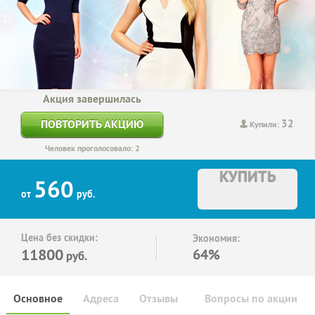
Акция завершилась
32
ПОВТОРИТЬ АКЦИЮ
Купили:
Человек проголосовало: 2
КУПИТЬ
560
от
руб.
Цена без скидки:
Экономия:
11800
64%
руб.
Основное
Адреса
Отзывы
Вопросы по акции