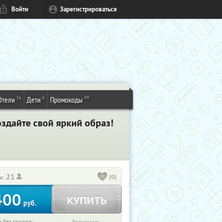
Войти
Зарегистрироваться
16
6
49
Отели
Дети
Промокоды
здайте свой яркий образ!
21
(0)
и:
400
КУПИТЬ
руб.
 без скидки: