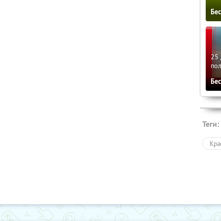
Бе
25 
по
Бе
Теги:
Кра