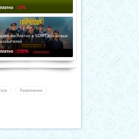
сплатно
-20%
дней бесплатно в START для новых
льзователей
сплатно
-100%
сота
Развлечения