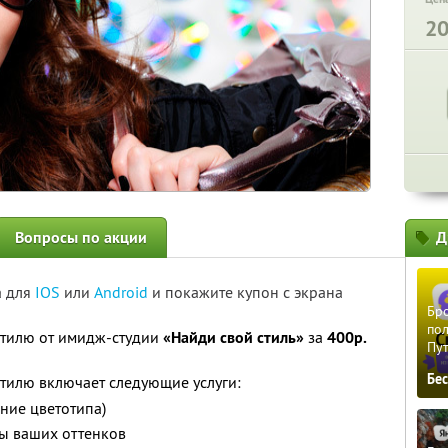
2
Вопросы по акции
Д
а для
IOS
или
Android
и покажите купон с экрана
Бро
пол
стилю от имидж-студии
«Найди свой стиль»
за
400р.
Пу
Бе
тилю включает следующие услуги:
ние цветотипа)
ры ваших оттенков