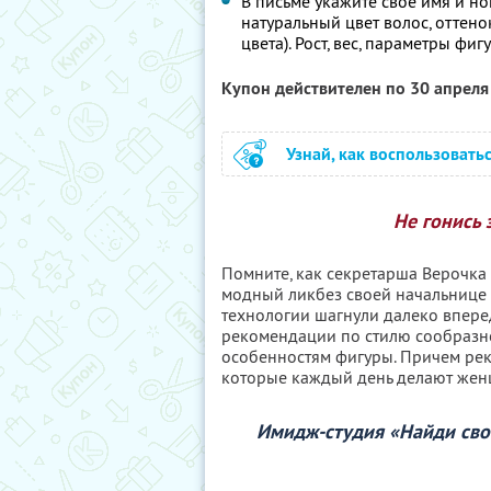
В письме укажите свое имя и но
натуральный цвет волос, оттено
цвета). Рост, вес, параметры фи
Купон действителен по 30 апрел
Узнай, как воспользовать
Не гонись 
Помните, как секретарша Верочк
модный ликбез своей начальнице 
технологии шагнули далеко вперед
рекомендации по стилю сообразно с
особенностям фигуры. Причем реко
которые каждый день делают жен
Имидж-студия «Найди свой