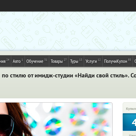
24
1
31
27
13
12
85
ния
Авто
Обучение
Товары
Туры
Услуги
ПолучиКупон
по стилю от имидж-студии «Найди свой стиль». Со
Купил
Цена