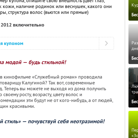
мер купона, опишите свою внешность (цвет глаз,
Кур
к кожи, наличие родинок или веснушек, какого они
гуры, структура волос (вьются или прямые)
Бе
я 2012 включительно
ся купоном
Ра
дне
Бе
за модой — будь стильной!
а в кинофильме «Служебный роман» проводила
товарищу Калугиной? Так вот, современные
Люб
. Теперь вы можете не выходя из дома получить
тра
воему росту, возрасту, цвету волос и
мендации эти будут не от кого-нибудь, а от людей,
Бе
щин красивыми.
 стиль» — почувствуй себя неотразимой!
Пер
«З