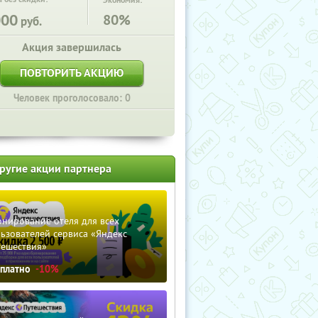
Экономия:
000
80%
руб.
Акция завершилась
ПОВТОРИТЬ АКЦИЮ
Человек проголосовало: 0
ругие акции партнера
нирование отеля для всех
ьзователей сервиса «Яндекс
тешествия»
сплатно
-10%