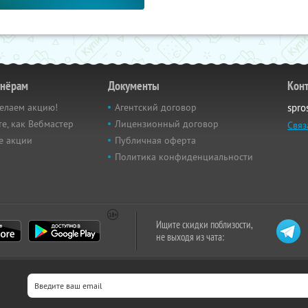
тнёрам
Документы
Кон
елаем акцию!
Агентский договор
spro
е, как Вебмастер
Лицензионный договор
Связ
е акции
Публичная оферта
Политика конфиденциальности
Ищите скидки поблизости,
не выходя из чата: