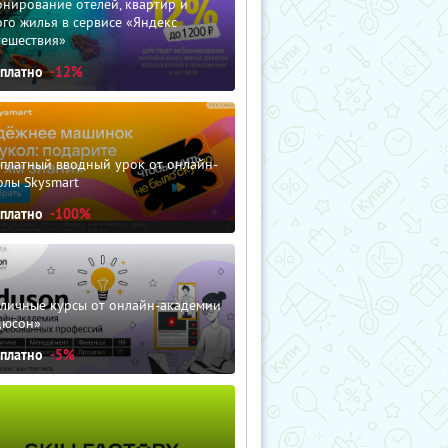
нирование отелей, квартир и
го жилья в сервисе «Яндекс
тешествия»
сплатно
-12%
сплатный вводный урок от онлайн-
олы Skysmart
сплатно
-100%
зличные курсы от онлайн-академии
дюсон»
сплатно
-5%