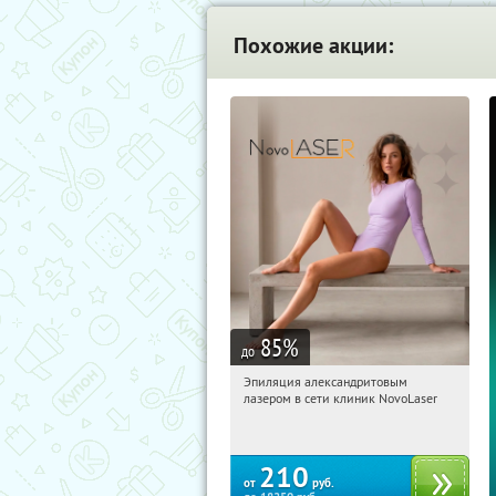
Похожие акции:
85
%
до
Эпиляция александритовым
11:15:13
Купили:
26
лазером в сети клиник NovoLaser
210
от
руб.