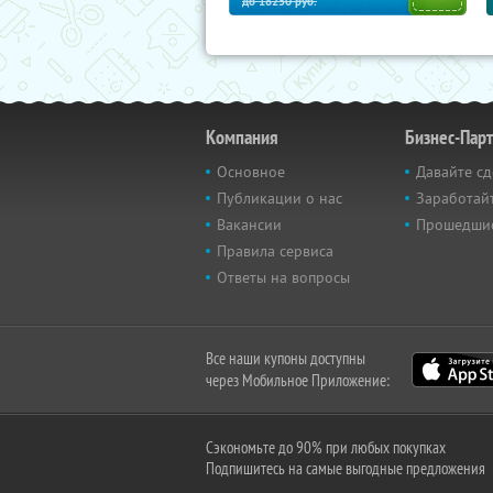
до
18250
руб.
Компания
Бизнес-Пар
Основное
Давайте сд
Публикации о нас
Заработайт
Вакансии
Прошедши
Правила сервиса
Ответы на вопросы
Все наши купоны доступны
через Мобильное Приложение:
Сэкономьте до 90% при любых покупках
Подпишитесь на самые выгодные предложения