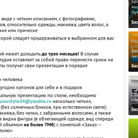
Бро
ино
Пу
виде с четким описанием, с фотографиями,
Бе
в, относительно одежды, макияжа, цвета волос, а
жке или прическе
торой следует придерживаться в выбранном для вас
Бе
ий может доходить
до трех месяцев!
В случае
шк
удия оставляет за собой право перенести сроки на
нты получат свои презентации в порядке
Бе
о человека
угодно купонов для себя и в подарок
Ра
нальную презентацию по стилю, необходимо
«Э
yourstyle34@yandex.ru
несколько четких,
без солнечных бликов, при естественном свете):
Бе
кияжа, без челки, с забранными волосами, а также
ла видна фигура (в облегающей одежде, вид спереди
й объемом
не более 7Мб
) с пометкой «Заказ —
стилю»