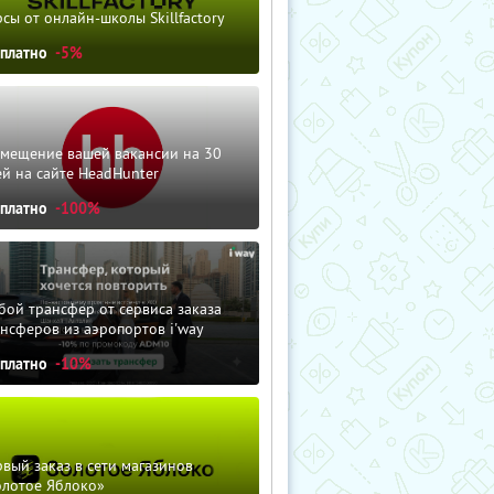
сы от онлайн-школы Skillfactory
сплатно
-5%
змещение вашей вакансии на 30
й на сайте HeadHunter
сплатно
-100%
ой трансфер от сервиса заказа
нсферов из аэропортов i'way
сплатно
-10%
вый заказ в сети магазинов
олотое Яблоко»