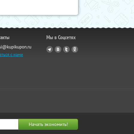
такты
Мы в Соцсетях
si@kupikupon.ru
аться с нами