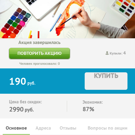
Акция завершилась
4
ПОВТОРИТЬ АКЦИЮ
Купили:
Человек проголосовало: 0
КУПИТЬ
190
руб.
Цена без скидки:
Экономия:
2990
87%
руб.
Основное
Адреса
Отзывы
Вопросы по акции