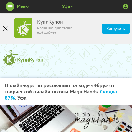
Меню
Уфа
КупиКупон
Мобильное приложение
Загрузить
ещё удобнее
Онлайн-курс по рисованию на воде «Эбру» от
творческой онлайн-школы MagicHands.
Скидка
87%
. Уфа