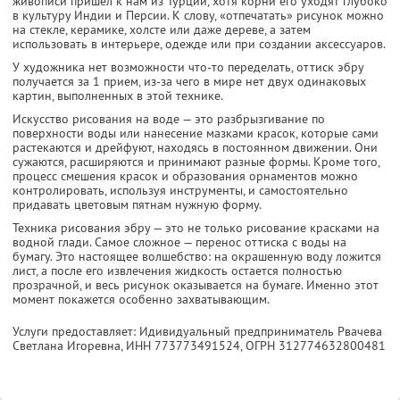
живописи пришёл к нам из Турции, хотя корни его уходят глубоко
в культуру Индии и Персии. К слову, «отпечатать» рисунок можно
на стекле, керамике, холсте или даже дереве, а затем
использовать в интерьере, одежде или при создании аксессуаров.
У художника нет возможности что-то переделать, оттиск эбру
получается за 1 прием, из-за чего в мире нет двух одинаковых
картин, выполненных в этой технике.
Искусство рисования на воде — это разбрызгивание по
поверхности воды или нанесение мазками красок, которые сами
растекаются и дрейфуют, находясь в постоянном движении. Они
сужаются, расширяются и принимают разные формы. Кроме того,
процесс смешения красок и образования орнаментов можно
контролировать, используя инструменты, и самостоятельно
придавать цветовым пятнам нужную форму.
Техника рисования эбру — это не только рисование красками на
водной глади. Самое сложное — перенос оттиска с воды на
бумагу. Это настоящее волшебство: на окрашенную воду ложится
лист, а после его извлечения жидкость остается полностью
прозрачной, и весь рисунок оказывается на бумаге. Именно этот
момент покажется особенно захватывающим.
Услуги предоставляет: Идивидуальный предприниматель Рвачева
Светлана Игоревна,
ИНН 773773491524
, ОГРН 312774632800481