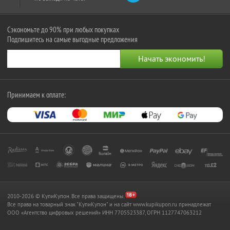
Сэкономьте до 90% при любых покупках
Подпишитесь на самые выгодные предложения
Принимаем к оплате:
2010-2026 © КупиКупон. Все права защищены.
Все права на товарный знак "КупиКупон" и на сайт www.kupikupon.ru принадлежат
OOO «Агентство цифровых решений» ИНН 7705523387, ОГРН 1127747063212