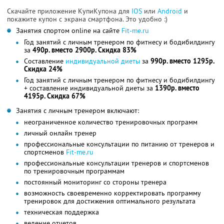
Скачайте приложение КупиКупона для
IOS
или
Android
и
покажите купон с экрана смартфона. Это удобно :)
Занятия спортом online на сайте
Fit-me.ru
Год занятий с личным тренером по фитнесу и бодибилдингу
за
490р. вместо 2900р. Скидка 83%
Составление
индивидуальной диеты
за
990р. вместо 1295р.
Скидка 24%
Год занятий с личным тренером по фитнесу и бодибилдингу
+ составление индивидуальной диеты за
1390р. вместо
4195р. Скидка 67%
Занятия с личным тренером включают:
неограниченное количество тренировочных программ
личный онлайн тренер
профессиональные консультации по питанию от тренеров и
спортсменов
Fit-me.ru
профессиональные консультации тренеров и спортсменов
по тренировочным программам
постоянный мониторинг со стороны тренера
возможность своевременно корректировать программу
тренировок для достижения оптимального результата
техническая поддержка
ведение отчетов