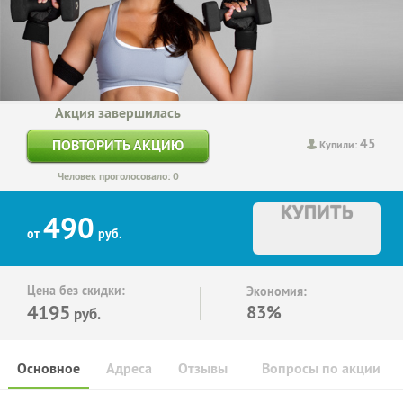
Акция завершилась
45
ПОВТОРИТЬ АКЦИЮ
Купили:
Человек проголосовало: 0
КУПИТЬ
490
от
руб.
Цена без скидки:
Экономия:
4195
83%
руб.
Основное
Адреса
Отзывы
Вопросы по акции