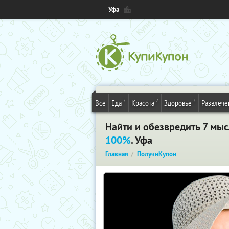
Уфа
7
2
2
Все
Еда
Красота
Здоровье
Развлече
Найти и обезвредить 7 мы
100%
. Уфа
Главная
ПолучиКупон