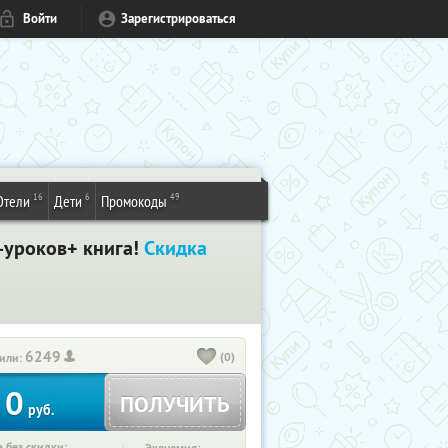
Войти
Зарегистрироваться
16
6
49
Отели
Дети
Промокоды
-уроков+ книга!
Скидка
6249
(0)
или:
0
ПОЛУЧИТЬ
руб.
 без скидки: