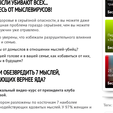
СЛИ УБИВАЮТ ВСЕХ...
тра
ЕСЬ ОТ МЫСЛЕВИРУСОВ!
Бе
здоровье в серьёзной опасности, а вы можете даже
рашная проблема гораздо серьёзнее, чем вы можете
мужчин уже отравлено.
Пер
ю уверены, что избежали разрушительного влияния
«З
 и семью.
Бе
кты от домыслов в отношении мыслей-убийц?
шей голове и в вашей семье, как избавиться от них,
зы в будущем?
25 
И ОБЕЗВРЕДИТЬ 7 МЫСЛЕЙ,
по
АЮЩИХ ВЕРНЕЕ ЯДА?
Бе
икальный видео-курс от президента клуба
вой.
отором разложены по косточкам 7 наиболее
Теги:
ьнодействующих ядовитых мыслей. У 97% женщин и