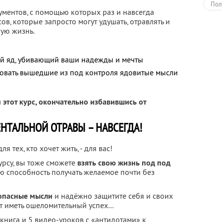
Пол
ментов, с помощью которых раз и навсегда
ов, которые запросто могут удушать, отравлять и
вую жизнь.
ый яд, убивающий ваши надежды и мечты
зовать вышедшие из под контроля ядовитые мысли
этот курс, окончательно избавившись от
ЕНТАЛЬНОЙ ОТРАВЫ – НАВСЕГДА!
я тех, кто хочет жить, - для вас!
урсу, вы тоже сможете
взять свою жизнь под под
ю способность получать желаемое почти без
 опасные мысли
и надёжно защитите себя и своих
ут иметь ошеломительный успех…
книга и 5 видео-уроков с «антидотами» к