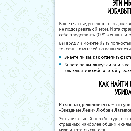
ЭТИ МЫ
ИЗБАВЬТ
Ваше счастье, успешность и даже 
не подозревать об этом. И эта ст
себе представить. 97% женщин и 
Вы вряд ли можете быть полность
токсичных мыслей на ваши успехи
Знаете ли вы, как отделить фа
Знаете ли вы, живут ли они в ва
как защитить себя от этой угро
КАК НАЙТИ 
УБИВ
К счастью, решение есть – это ун
«Звездные Леди» Любови Латыпо
Это уникальный онлайн-курс, в к
страшных, наиболее общих и сил
мужчин эти мысли есть.