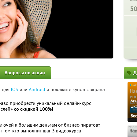
5
Вопросы по акции
Д
а для
IOS
или
Android
и покажите купон с экрана
Бе
раво приобрести уникальный онлайн-курс
шк
ыслей»
со скидкой 100%!
Бе
ключей к большим деньгам от бизнес-пиратов»
ен тем, кто выполнит шаг 3 видеокурса