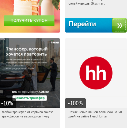
06:09:26
Получи первым!
онлайн-школы Skysmart
Россия
Перейти
-10
%
-100
%
Любой трансфер от сервиса заказа
Размещение вашей вакансии на 30
06:09:26
Получи первым!
06:09:26
Получи первым!
трансферов из аэропортов i'way
дней на сайте HeadHunter
Россия
Россия