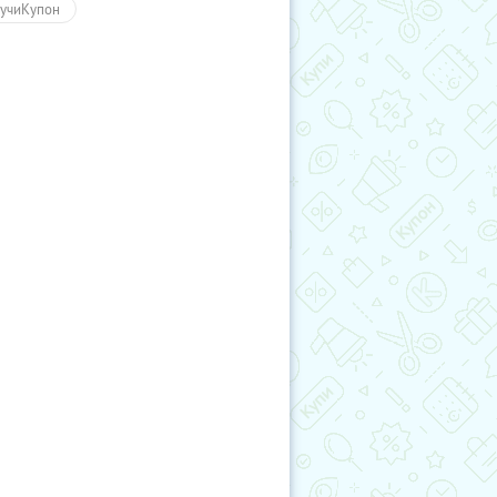
учиКупон