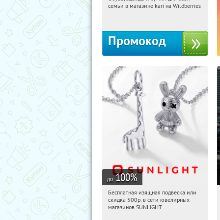
06:09:26
Получили:
30
семьи в магазине kari на Wildberries
Россия
Промокод
100
%
до
Бесплатная изящная подвеска или
06:09:26
Получили:
73
скидка 500р. в сети ювелирных
Россия
магазинов SUNLIGHT