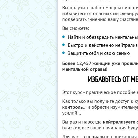
Вы получите набор мощных инстру
избавитесь от опасных мыслевирус
подвергать гниению вашу счастли
Вы сможете:
Найти и обезвредить ментальн
Быстро и действенно нейтрали
Защитить себя и свою семью
Более 12,457 женщин уже прошли 
ментальной отравы!
ИЗБАВЬТЕСЬ ОТ М
Этот курс - практическое пособие дл
Как только вы получите доступ к к
контроль
… и обрести изумительну
усилий…
Вы раз и навсегда
нейтрализуете
близких, все ваши начинания буд
Для вас – специально написанная 