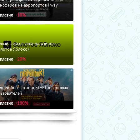
нсферов из аэропортов i'way
сплатно
-10%
вый заказ в сети магазинов
олотое Яблоко»
сплатно
-20%
дней бесплатно в START для новых
льзователей
сплатно
-100%