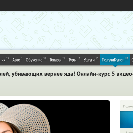
24
1
31
26
13
12
85
ния
Авто
Обучение
Товары
Туры
Услуги
ПолучиКупон
слей, убивающих вернее яда! Онлайн-курс 5 видео
Получ
Цена