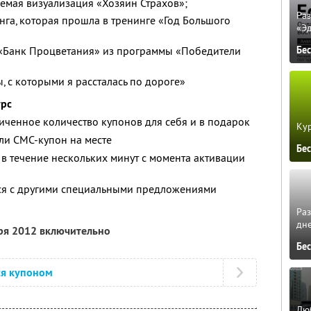
емая визуализация «Хозяин Страхов»;
Ра
нга, которая прошла в тренинге «Год Большого
«Э
«Банк Процветания» из программы «Победители
Бе
, с которыми я рассталась по дороге»
урс
ченное количество купонов для себя и в подарок
Кур
ли СМС-купон на месте
Бе
 в течение нескольких минут с момента активации
тся с другими специальными предложениями
Ра
дне
бря 2012 включительно
Бе
ся купоном
Люб