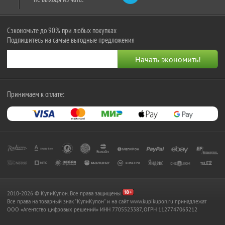
Сэкономьте до 90% при любых покупках
Подпишитесь на самые выгодные предложения
Принимаем к оплате:
2010-2026 © КупиКупон. Все права защищены.
Все права на товарный знак "КупиКупон" и на сайт www.kupikupon.ru принадлежат
OOO «Агентство цифровых решений» ИНН 7705523387, ОГРН 1127747063212