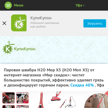
Меню
Уфа
КупиКупон
Мобильное приложение
Загрузить
ещё удобнее
Паровая швабра H2O Mop X5 (Н2О Моп Х5) от
интернет-магазина «Мир скидок»: чистит
большинство покрытий, эффективно удаляет грязь
и дезинфицирует горячим паром.
Скидка 48%
. Уфа