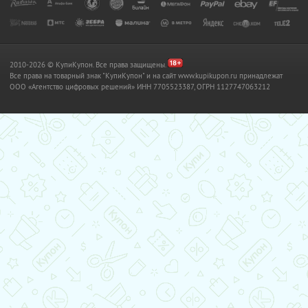
2010-2026 © КупиКупон. Все права защищены.
Все права на товарный знак "КупиКупон" и на сайт www.kupikupon.ru принадлежат
OOO «Агентство цифровых решений» ИНН 7705523387, ОГРН 1127747063212