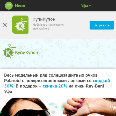
Меню
Уфа
КупиКупон
Мобильное приложение
Загрузить
ещё удобнее
Весь модельный ряд солнцезащитных очков
Polaroid с поляризационными линзами со
скидкой
50%
! В подарок –
скидка 20%
на очки Ray-Ban!
Уфа