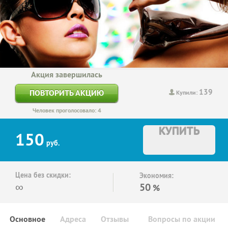
Акция завершилась
139
ПОВТОРИТЬ АКЦИЮ
Купили:
Человек проголосовало: 4
КУПИТЬ
150
руб.
Цена без скидки:
Экономия:
∞
50
%
Основное
Адреса
Отзывы
Вопросы по акции