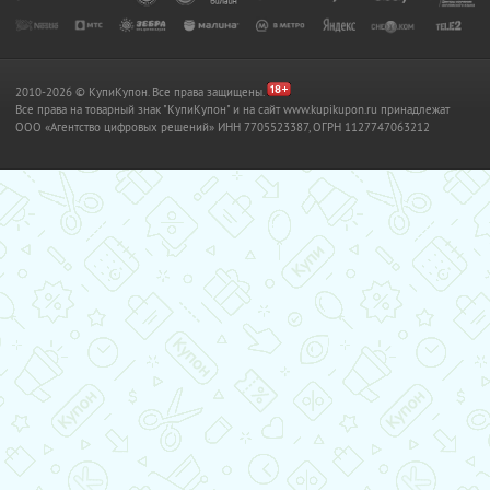
2010-2026 © КупиКупон. Все права защищены.
Все права на товарный знак "КупиКупон" и на сайт www.kupikupon.ru принадлежат
OOO «Агентство цифровых решений» ИНН 7705523387, ОГРН 1127747063212