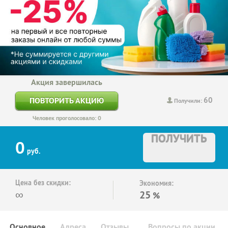
Акция завершилась
60
ПОВТОРИТЬ АКЦИЮ
Получили:
Человек проголосовало: 0
ПОЛУЧИТЬ
0
руб.
Цена без скидки:
Экономия:
∞
25
%
Основное
Адреса
Отзывы
Вопросы по акции