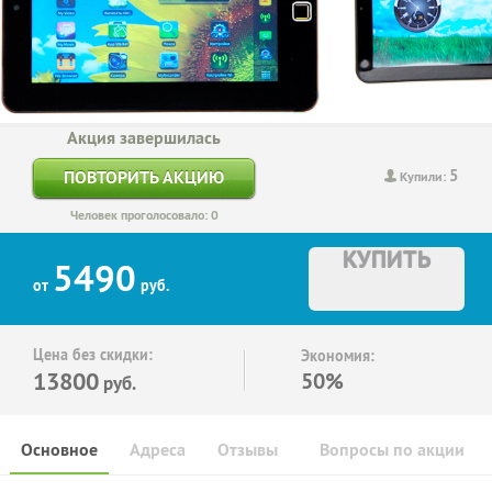
Акция завершилась
5
ПОВТОРИТЬ АКЦИЮ
Купили:
Человек проголосовало: 0
КУПИТЬ
5490
от
руб.
Цена без скидки:
Экономия:
13800
50%
руб.
Основное
Адреса
Отзывы
Вопросы по акции