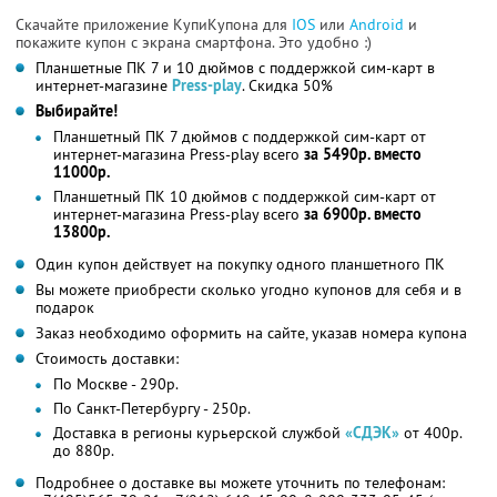
Скачайте приложение КупиКупона для
IOS
или
Android
и
покажите купон с экрана смартфона. Это удобно :)
Планшетные ПК 7 и 10 дюймов с поддержкой сим-карт в
интернет-магазине
Press-play
. Скидка 50%
Выбирайте!
Планшетный ПК 7 дюймов с поддержкой сим-карт от
интернет-магазина Press-play всего
за 5490р. вместо
11000р.
Планшетный ПК 10 дюймов с поддержкой сим-карт от
интернет-магазина Press-play всего
за 6900р. вместо
13800р.
Один купон действует на покупку одного планшетного ПК
Вы можете приобрести сколько угодно купонов для себя и в
подарок
Заказ необходимо оформить на сайте, указав номера купона
Стоимость доставки:
По Москве - 290р.
По Санкт-Петербургу - 250р.
Доставка в регионы курьерской службой
«СДЭК»
от 400р.
до 880р.
Подробнее о доставке вы можете уточнить по телефонам: