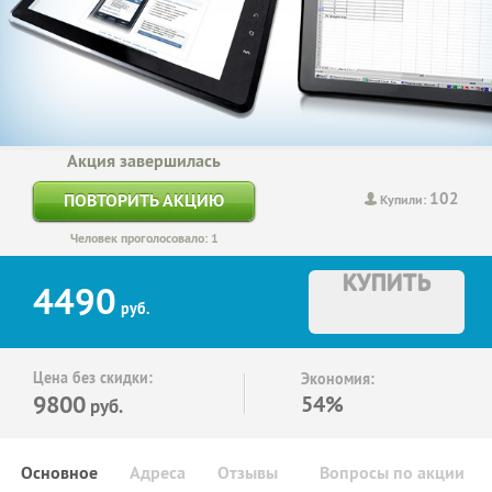
Акция завершилась
102
ПОВТОРИТЬ АКЦИЮ
Купили:
Человек проголосовало: 1
КУПИТЬ
4490
руб.
Цена без скидки:
Экономия:
9800
54%
руб.
Основное
Адреса
Отзывы
Вопросы по акции