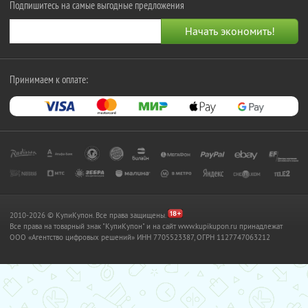
Подпишитесь на самые выгодные предложения
Принимаем к оплате:
2010-2026 © КупиКупон. Все права защищены.
Все права на товарный знак "КупиКупон" и на сайт www.kupikupon.ru принадлежат
OOO «Агентство цифровых решений» ИНН 7705523387, ОГРН 1127747063212