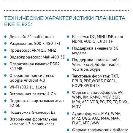
ТЕХНИЧЕСКИЕ ХАРАКТЕРИСТИКИ ПЛАНШЕТА
EKE E-925:
Дисплей: 7 " multi-touch
Разъёмы: DC, MINI USB, mini
HDMI, AUDIO, СЛОТ TF
Разрешение: 800 x 480 TFT
Поддержка внешнего 3G
Процессор: ARM 1,5 MHZ
модема
Видеопроцессор: Mali-400 3D
Поддержка приложений:
Оперативная память: DDR2
Word, Excel, Adobe reader,
512MB
YouTube, Skype
Операционная система:
Текстовые форматы: TXT,
Google Android 4.0
EPUB, PDF,WORD,EXCEL,
POWERPOINTS
Wi-Fi (802.11 11gb)
Форматы видеофайлов: AVI,
Встроенная память: 4 Gb
WMV, RM, RMVB, MKV, 3GP,
Поддержка карты памяти: до
MP4, ASF, VOB, PG, TS, TP, DIVX,
32 Gb
MOV
Поддержка G-сенсор: Да
Аудио формат: MP3, WMA,
MP2, OGG, AAC, M4A, MA4,
Встроенная фронтальная
FLAC, APE, WAV
камера: 1,3 мегапикселя
Формат графических файлов: