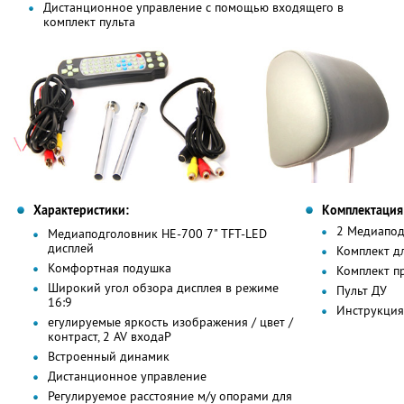
Дистанционное управление с помощью входящего в
комплект пульта
Характеристики:
Комплектация
2 Медиапод
Медиаподголовник HE-700 7" TFT-LED
дисплей
Комплект д
Комфортная подушка
Комплект п
Широкий угол обзора дисплея в режиме
Пульт ДУ
16:9
Инструкция
егулируемые яркость изображения / цвет /
контраст, 2 AV входа
Р
Встроенный динамик
Дистанционное управление
Регулируемое расстояние м/у опорами для