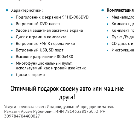
Характеристики:
Комплектация
Подголовник с экраном 9" HE-906DVD
Медиаподго
Встроенный DVD-плеер
Комплект д
Удобная защитная застежка экрана
Комплект п
Диск с играми в комплекте
Пульт ДУ-д
Встроенные FM/IR передатчики
CD-диск с 
Встроенный USB, SD порт
Инструкция
Высокое разрешение 800x480
Многофункциональный пульт,
используемый как игровой джойстик
Диски с играми
Отличный подарок своему авто или машине
друга!
Услуги предоставляет: Индивидуальный предприниматель
Рамазян Арсен Рубенович,
ИНН 781433281730
, ОГРН
309784704400027