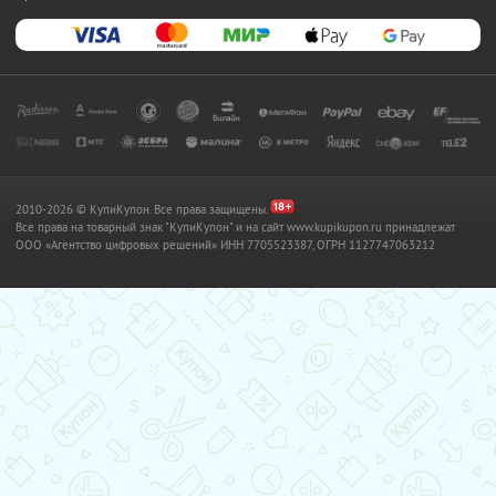
2010-2026 © КупиКупон. Все права защищены.
Все права на товарный знак "КупиКупон" и на сайт www.kupikupon.ru принадлежат
OOO «Агентство цифровых решений» ИНН 7705523387, ОГРН 1127747063212