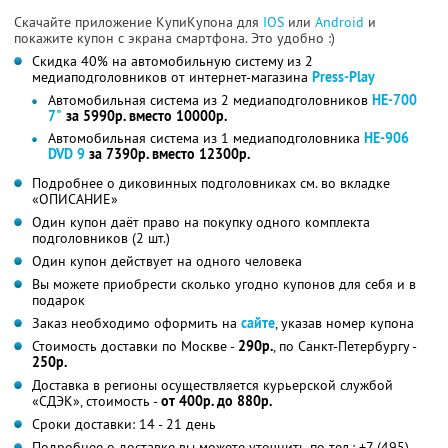
Скачайте приложение КупиКупона для
IOS
или
Android
и
покажите купон с экрана смартфона. Это удобно :)
Скидка 40% на автомобильную систему из 2
медиаподголовников от интернет-магазина
Press-Play
Автомобильная система из 2 медиаподголовников
HE-700
7"
за 5990р. вместо 10000р.
Автомобильная система из 1 медиаподголовника
HE-906
DVD 9
за 7390р. вместо 12300р.
Подробнее о диковинных подголовниках см. во вкладке
«ОПИСАНИЕ»
Один купон даёт право на покупку одного комплекта
подголовников (2 шт.)
Один купон действует на одного человека
Вы можете приобрести сколько угодно купонов для себя и в
подарок
Заказ необходимо оформить на
сайте
, указав номер купона
Стоимость доставки по Москве -
290р.
, по Санкт-Петербургу -
250р.
Доставка в регионы осуществляется курьерской службой
«СДЭК», стоимость -
от 400р. до 880р.
Сроки доставки: 14 - 21 день
Подробнее о доставке вы можете уточнить по тел.: +7 (495)