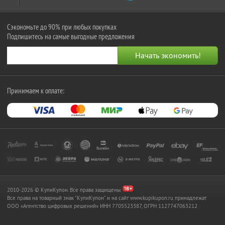
Сэкономьте до 90% при любых покупках
Подпишитесь на самые выгодные предложения
Принимаем к оплате:
2010-2026 © КупиКупон. Все права защищены.
Все права на товарный знак "КупиКупон" и на сайт www.kupikupon.ru принадлежат
OOO «Агентство цифровых решений» ИНН 7705523387, ОГРН 1127747063212