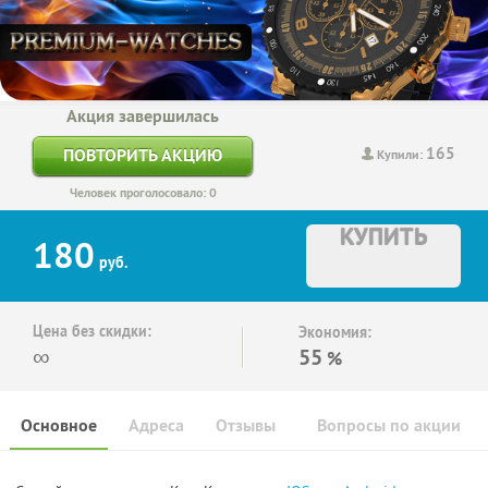
Акция завершилась
165
ПОВТОРИТЬ АКЦИЮ
Купили:
Человек проголосовало: 0
КУПИТЬ
180
руб.
Цена без скидки:
Экономия:
∞
55
%
Основное
Адреса
Отзывы
Вопросы по акции