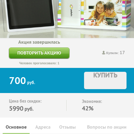
Акция завершилась
17
ПОВТОРИТЬ АКЦИЮ
Купили:
Человек проголосовало: 1
КУПИТЬ
700
руб.
Цена без скидки:
Экономия:
5990
42%
руб.
Основное
Адреса
Отзывы
Вопросы по акции