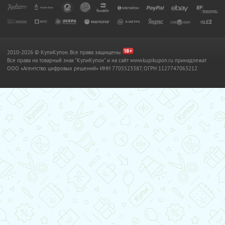
2010-2026 © КупиКупон. Все права защищены.
Все права на товарный знак "КупиКупон" и на сайт www.kupikupon.ru принадлежат
OOO «Агентство цифровых решений» ИНН 7705523387, ОГРН 1127747063212