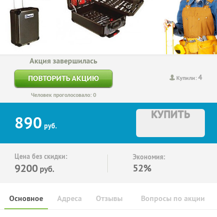
Акция завершилась
4
ПОВТОРИТЬ АКЦИЮ
Купили:
Человек проголосовало: 0
КУПИТЬ
890
руб.
Цена без скидки:
Экономия:
9200
52%
руб.
Основное
Адреса
Отзывы
Вопросы по акции