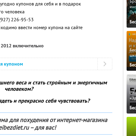
Бро
угодно купонов для себя и в подарок
ино
го человека
Пу
(927) 226-95-53
Бе
бходимо ввести номер купона на сайте
я 2012 включительно
Бе
шк
ся купоном
Бе
ишнего веса и стать стройным и энергичным
человеком?
Ра
«Э
деть и прекрасно себя чувствовать?
Бе
мма для похудения от интернет-магазина
ibezdiet.ru – для вас!