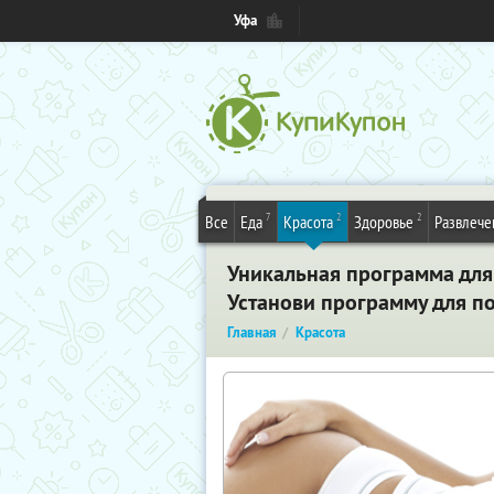
Уфа
7
2
2
Все
Еда
Красота
Здоровье
Развлече
Уникальная программа для 
Установи программу для по
Главная
Красота