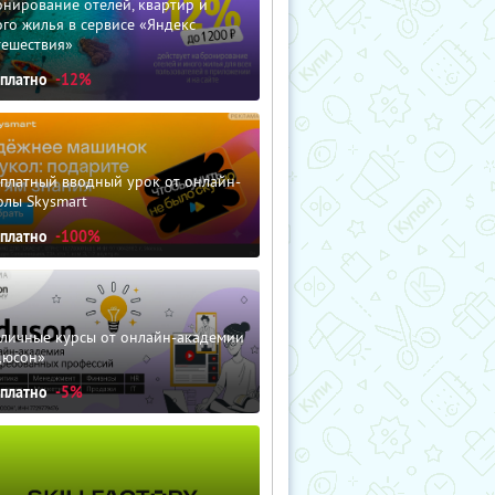
нирование отелей, квартир и
го жилья в сервисе «Яндекс
тешествия»
сплатно
-12%
сплатный вводный урок от онлайн-
олы Skysmart
сплатно
-100%
зличные курсы от онлайн-академии
дюсон»
сплатно
-5%