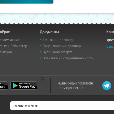
тнёрам
Документы
Кон
елаем акцию!
Агентский договор
spro
е, как Вебмастер
Лицензионный договор
Связ
е акции
Публичная оферта
Политика конфиденциальности
Ищите скидки поблизости,
не выходя из чата: