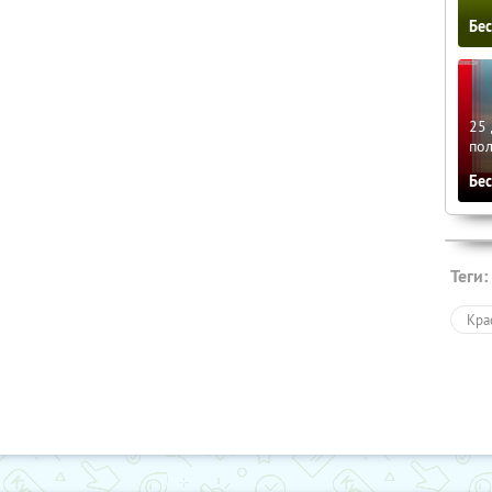
Бе
25 
по
Бе
Теги:
Кра