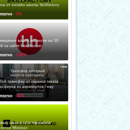
сы от онлайн-школы Skillfactory
сплатно
-5%
змещение вашей вакансии на 30
й на сайте HeadHunter
сплатно
-100%
ой трансфер от сервиса заказа
нсферов из аэропортов i'way
сплатно
-10%
вый заказ в сети магазинов
олотое Яблоко»