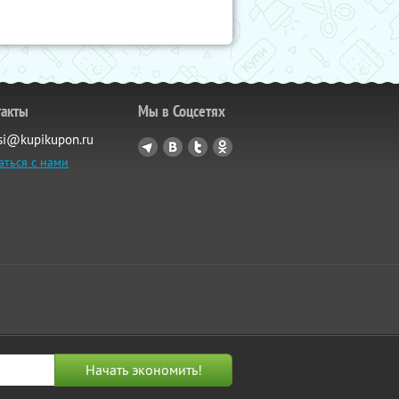
такты
Мы в Соцсетях
si@kupikupon.ru
аться с нами