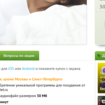
5
Вопросы по акции
Д
а для
IOS
или
Android
и покажите купон с экрана
Бро
пол
ах, кроме Москвы и Санкт-Петербурга
Пу
обретение уникальной программы для похудения от
Бе
et.ru
й аудиофайл размером
30 Мб
минут