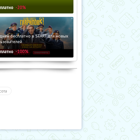
сплатно
-20%
дней бесплатно в START для новых
льзователей
сплатно
-100%
сота