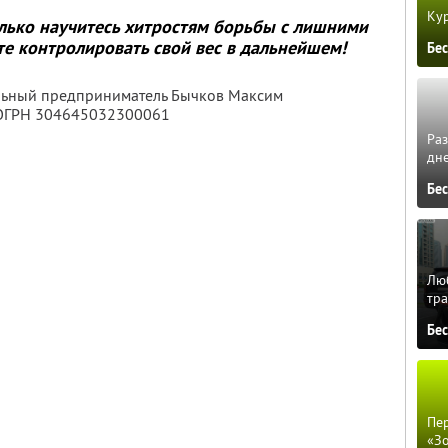
Кур
олько научитесь хитростям борьбы с лишними
е контролировать свой вес в дальнейшем!
Бе
альный предприниматель Бычков Максим
 ОГРН 304645032300061
Ра
дне
Бе
Люб
тра
Бе
Пер
«З