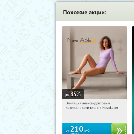
Похожие акции:
85
%
до
Эпиляция александритовым
08:14:26
Купили:
26
лазером в сети клиник NovoLaser
210
от
руб.