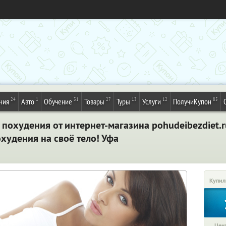
24
1
31
27
13
12
85
ния
Авто
Обучение
Товары
Туры
Услуги
ПолучиКупон
похудения от интернет-магазина pohudeibezdiet.ru
худения на своё тело! Уфа
Купил
Цена