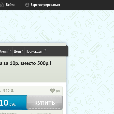
Войти
Зарегистрироваться
16
6
49
Отели
Дети
Промокоды
 за 10р. вместо 500р.!
522
(0)
и:
10
КУПИТЬ
руб.
 без скидки: