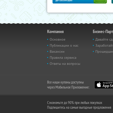
до
18250
руб.
Компания
Бизнес-Пар
Основное
Давайте сд
Публикации о нас
Заработайт
Вакансии
Прошедши
Правила сервиса
Ответы на вопросы
Все наши купоны доступны
через Мобильное Приложение:
Сэкономьте до 90% при любых покупках
Подпишитесь на самые выгодные предложения