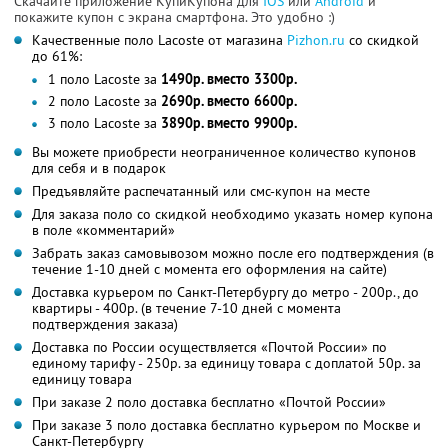
Скачайте приложение КупиКупона для
IOS
или
Android
и
покажите купон с экрана смартфона. Это удобно :)
Качественные поло Lacoste от магазина
Pizhon.ru
со скидкой
до 61%:
1 поло Lacoste за
1490р. вместо 3300р.
2 поло Lacoste за
2690р. вместо 6600р.
3 поло Lacoste за
3890р. вместо 9900р.
Вы можете приобрести неограниченное количество купонов
для себя и в подарок
Предъявляйте распечатанный или смс-купон на месте
Для заказа поло со скидкой необходимо указать номер купона
в поле «комментарий»
Забрать заказ самовывозом можно после его подтверждения (в
течение 1-10 дней с момента его оформления на сайте)
Доставка курьером по Санкт-Петербургу до метро - 200р., до
квартиры - 400р. (в течение 7-10 дней с момента
подтверждения заказа)
Доставка по России осуществляется «Почтой России» по
единому тарифу - 250р. за единицу товара с доплатой 50р. за
единицу товара
При заказе 2 поло доставка бесплатно «Почтой России»
При заказе 3 поло доставка бесплатно курьером по Москве и
Санкт-Петербургу