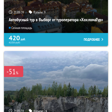
21:05:38
Купили:
9
Автобусный тур в Выборг от туроператора «ХохломаТур»
Сенная площадь
420
ПОДРОБНЕЕ
руб.
4230
руб.
-51
%
21:05:38
Купили:
24