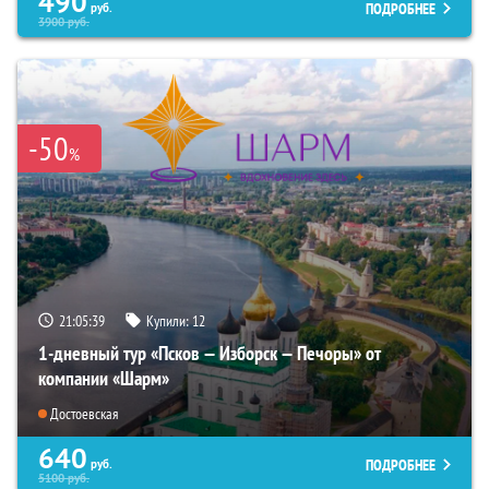
490
ПОДРОБНЕЕ
руб.
3900
руб.
-50
%
21:05:38
Купили:
12
1-дневный тур «Псков — Изборск — Печоры» от
компании «Шарм»
Достоевская
640
ПОДРОБНЕЕ
руб.
5100
руб.