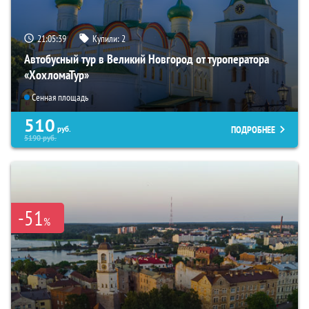
21:05:38
Купили:
2
Автобусный тур в Великий Новгород от туроператора
«ХохломаТур»
Сенная площадь
510
ПОДРОБНЕЕ
руб.
5190
руб.
-51
%