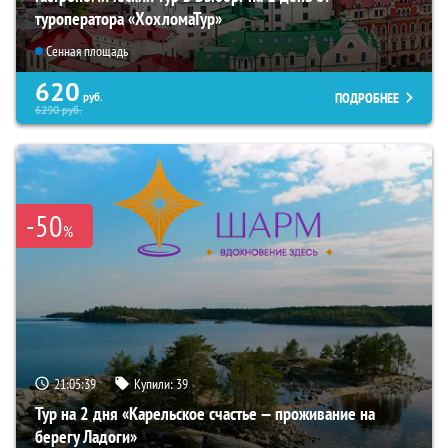
туроператора «ХохломаТур»
Сенная площадь
620
ПОДРОБНЕЕ
руб.
6290
руб.
-50
%
21:05:38
Купили:
39
Тур на 2 дня «Карельское счастье — проживание на
берегу Ладоги»