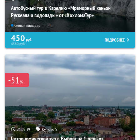
Автобусный тур в Карелию «Мраморный каньон
Рускеала и водопады» от «ХохломаТур»
Сенная площадь
450
ПОДРОБНЕЕ
руб.
4550
руб.
-51
%
21:05:38
Купили:
5
Гастрономический тур в Выборг на 1 день от