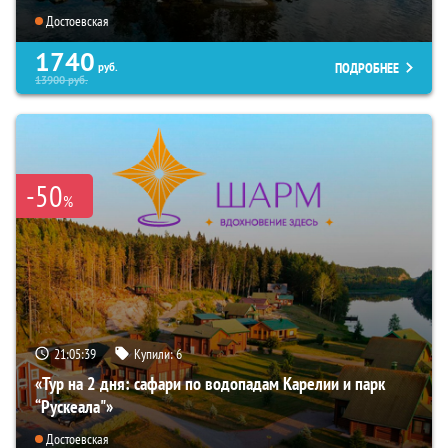
Достоевская
1740
ПОДРОБНЕЕ
руб.
13900
руб.
-50
%
21:05:38
Купили:
6
«Тур на 2 дня: сафари по водопадам Карелии и парк
“Рускеала"»
Достоевская