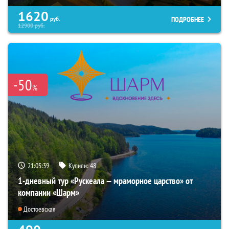
1620
ПОДРОБНЕЕ
руб.
12900
руб.
-50
%
21:05:38
Купили:
48
1-дневный тур «Рускеала — мраморное царство» от
компании «Шарм»
Достоевская