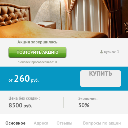
Акция завершилась
1
ПОВТОРИТЬ АКЦИЮ
Купили:
Человек проголосовало: 0
КУПИТЬ
260
от
руб.
Цена без скидки:
Экономия:
8500
50%
руб.
Основное
Адреса
Отзывы
Вопросы по акции