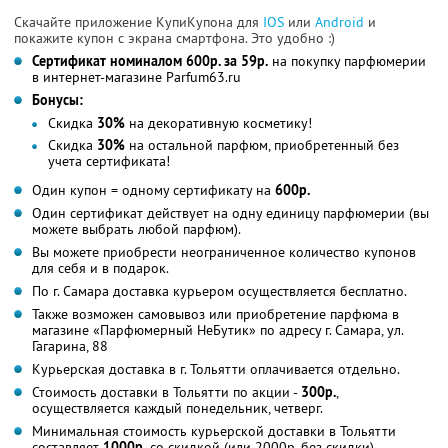
Скачайте приложение КупиКупона для
IOS
или
Android
и
покажите купон с экрана смартфона. Это удобно :)
Сертификат номиналом 600р. за 59р.
на покупку парфюмерии
в интернет-магазине Parfum63.ru
Бонусы:
Скидка
30%
на декоративную косметику!
Скидка
30%
на остальной парфюм, приобретенный без
учета сертификата!
Один купон = одному сертификату на
600р.
Один сертификат действует на одну единицу парфюмерии (вы
можете выбрать любой парфюм).
Вы можете приобрести неограниченное количество купонов
для себя и в подарок.
По г. Самара доставка курьером осуществляется бесплатно.
Также возможен самовывоз или приобретение парфюма в
магазине «Парфюмерный НеБутик» по адресу г. Самара, ул.
Гагарина, 88
Курьерская доставка в г. Тольятти оплачивается отдельно.
Стоимость доставки в Тольятти по акции -
300р.
,
осуществляется каждый понедельник, четверг.
Минимальная стоимость курьерской доставки в Тольятти
составляет
1000р.
со скидкой (или 2000р. без скидки).