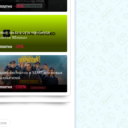
сплатно
-10%
вый заказ в сети магазинов
олотое Яблоко»
сплатно
-20%
дней бесплатно в START для новых
льзователей
сплатно
-100%
сота