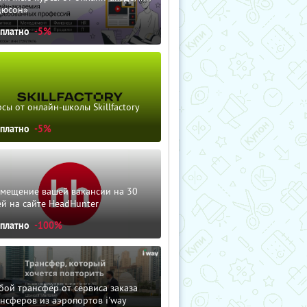
дюсон»
сплатно
-5%
сы от онлайн-школы Skillfactory
сплатно
-5%
змещение вашей вакансии на 30
й на сайте HeadHunter
сплатно
-100%
ой трансфер от сервиса заказа
нсферов из аэропортов i'way