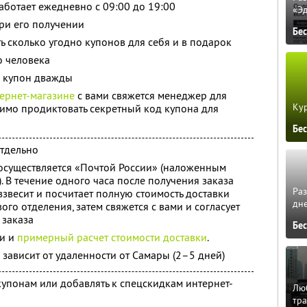
аботает ежедневно с 09:00 до 19:00
«Э
при его получении
Бе
ь сколько угодно купонов для себя и в подарок
о человека
н купон дважды
ернет-магазине
с вами свяжется менеджер для
Кур
имо продиктовать секретный код купона для
Бе
отдельно
 осуществляется «Почтой России» (наложенным
. В течение одного часа после получения заказа
Ра
взвесит и посчитает полную стоимость доставки
дне
ого отделения, затем свяжется с вами и согласует
 заказа
Бе
ии и
примерный расчет стоимости доставки
.
 зависит от удаленности от Самары (2–5 дней)
купонам или добавлять к спецскидкам интернет-
Люб
тра