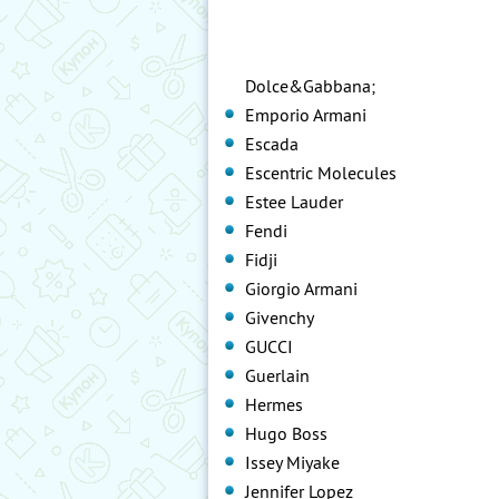
Dolce&Gabbana;
Emporio Armani
Escada
Escentric Molecules
Estee Lauder
Fendi
Fidji
Giorgio Armani
Givenchy
GUCCI
Guerlain
Hermes
Hugo Boss
Issey Miyake
Jennifer Lopez