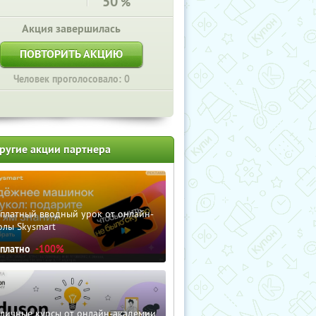
50
%
Акция завершилась
ПОВТОРИТЬ АКЦИЮ
Человек проголосовало: 0
ругие акции партнера
сплатный вводный урок от онлайн-
олы Skysmart
сплатно
-100%
зличные курсы от онлайн-академии