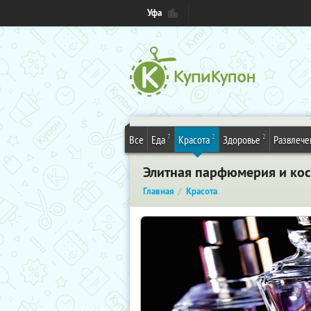
Уфа
7
2
2
Все
Еда
Красота
Здоровье
Развлече
Элитная парфюмерия и кос
Главная
Красота