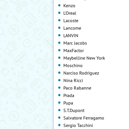
Kenzo
L'Oreal
Lacoste
Lancome
LANVIN
Marc Jacobs
MaxFactor
Maybelline New York
Moschino
Narciso Rodriguez
Nina Ricci
Paco Rabanne
Prada
Pupa
S.T.Dupont
Salvatore Ferragamo
Sergio Tacchini