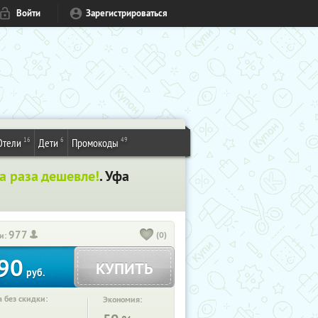
Войти
Зарегистрироваться
16
6
49
Отели
Дети
Промокоды
ва раза дешевле!
. Уфа
977
(0)
и:
90
КУПИТЬ
руб.
 без скидки:
Экономия: