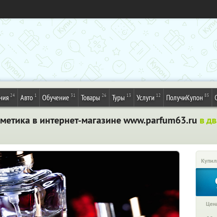
24
1
31
26
13
12
85
ния
Авто
Обучение
Товары
Туры
Услуги
ПолучиКупон
метика в интернет-магазине www.parfum63.ru
в д
Купил
Цена