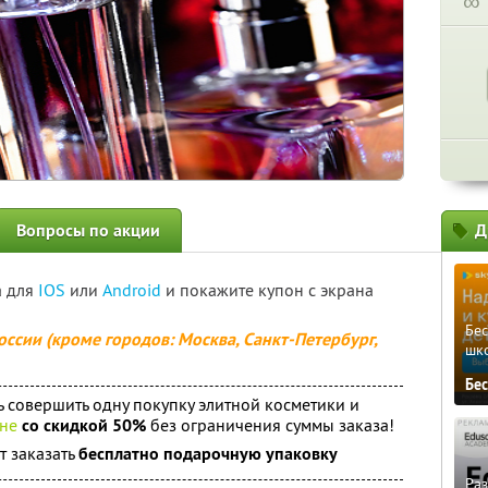
∞
Вопросы по акции
Д
а для
IOS
или
Android
и покажите купон с экрана
Бе
оссии (кроме городов: Москва, Санкт-Петербург,
шк
Бе
 совершить одну покупку элитной косметики и
ине
со скидкой 50%
без ограничения суммы заказа!
т заказать
бесплатно подарочную упаковку
Ра