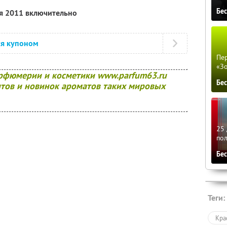
Бе
ря 2011 включительно
ся купоном
Пер
«З
арфюмерии и косметики www.parfum63.ru
Бе
тов и новинок ароматов таких мировых
25 
по
Бе
Теги:
Кра