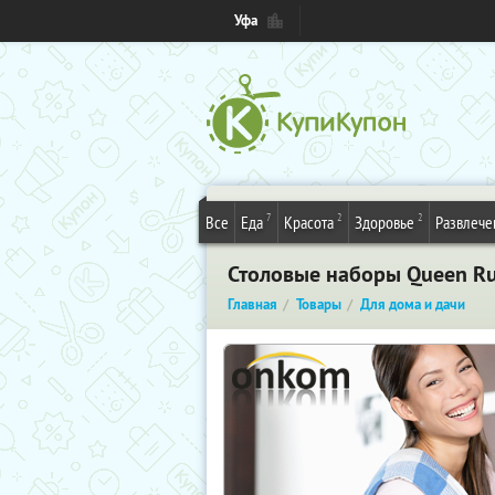
Уфа
7
2
2
Все
Еда
Красота
Здоровье
Развлече
Столовые наборы Queen Ru
Главная
Товары
Для дома и дачи