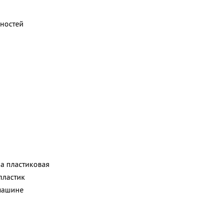
яностей
а пластиковая
пластик
машине