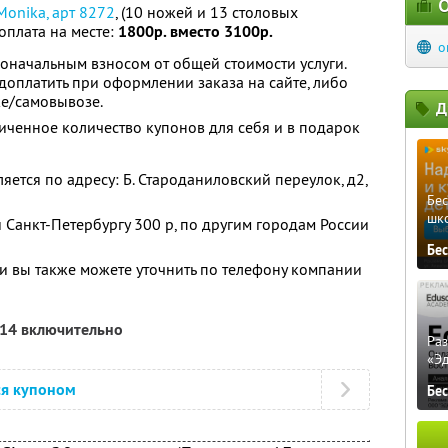
О
onika, арт 8272
, (10 ножей и 13 столовых
оплата на месте:
1800р. вместо 3100р.
o
оначальным взносом от общей стоимости услуги.
оплатить при оформлении заказа на сайте, либо
ке/самовывозе.
Д
ченное количество купонов для себя и в подарок
ется по адресу: Б. Староданиловский переулок, д2,
Бе
шк
 Санкт-Петербургу 300 р, по другим городам России
Бе
 вы также можете уточнить по телефону компании
014 включительно
Ра
«Э
ся купоном
Бе