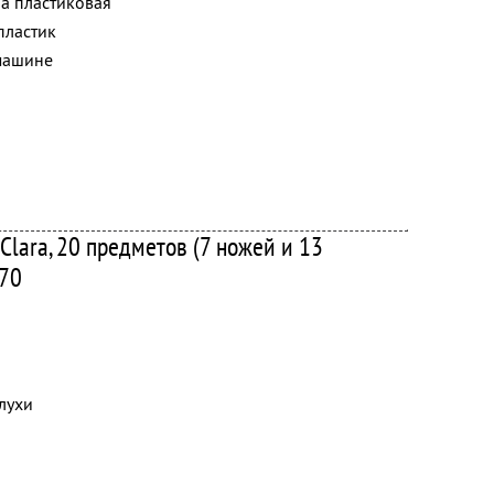
а пластиковая
пластик
машине
Clara, 20 предметов (7 ножей и 13
270
лухи