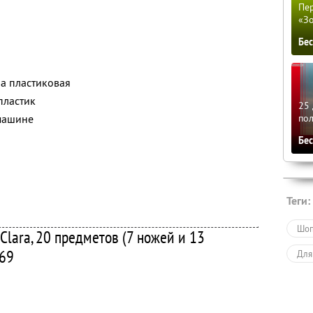
Пер
«З
Бе
а пластиковая
пластик
25 
машине
по
Бе
Теги:
Шоп
Clara, 20 предметов (7 ножей и 13
269
Для