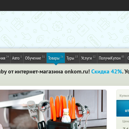
24
1
31
26
13
12
85
ния
Авто
Обучение
Товары
Туры
Услуги
ПолучиКупон
by от интернет-магазина onkom.ru!
Скидка 42%
. 
Купил
о
Цена