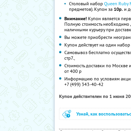
Столовый набор
Queen Ruby M
предметов). Купон за
10р.
и д
Внимание!
Купон является перв
Полную стоимость необходимо д
наличными курьеру при достав
Вы можете приобрести неограни
Купон действует на один набор
Самовывоз бесплатно осуществля
стр7.,
Стоимость доставки по Москве и
от 400 р
Информацию по условиям акции
+7 (499) 343-40-42
Купон действителен по 1 июня 2
Узнай, как воспользовать