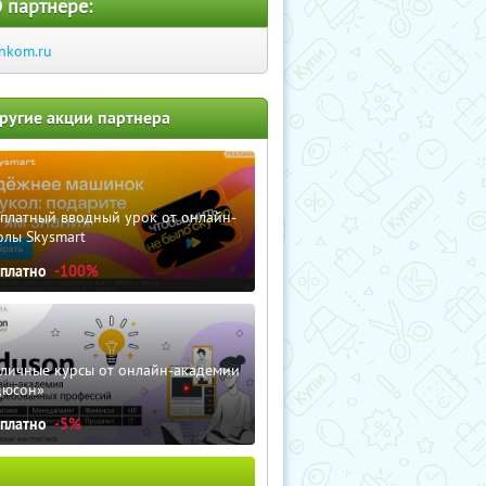
 партнере:
nkom.ru
ругие акции партнера
сплатный вводный урок от онлайн-
олы Skysmart
сплатно
-100%
зличные курсы от онлайн-академии
дюсон»
сплатно
-5%