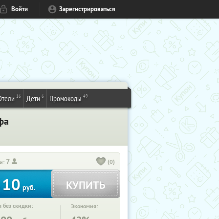
Войти
Зарегистрироваться
16
6
49
Отели
Дети
Промокоды
Уфа
7
(0)
и:
10
КУПИТЬ
т
руб.
 без скидки:
Экономия: