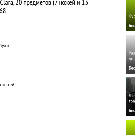
Clara, 20 предметов (7 ножей и 13
268
Кур
Бе
лухи
Ра
дне
Бе
яностей
Люб
тра
Бе