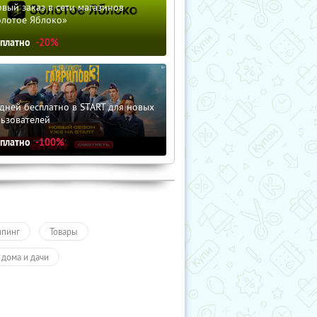
вый заказ в сети магазинов
олотое Яблоко»
сплатно
-20%
дней бесплатно в START для новых
льзователей
сплатно
-100%
пинг
Товары
 дома и дачи