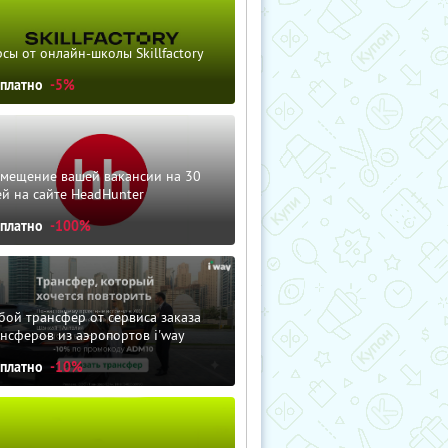
сы от онлайн-школы Skillfactory
сплатно
-5%
змещение вашей вакансии на 30
й на сайте HeadHunter
сплатно
-100%
ой трансфер от сервиса заказа
нсферов из аэропортов i'way
сплатно
-10%