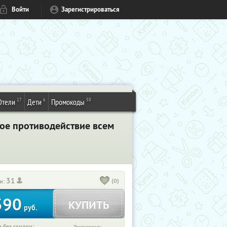
Войти
Зарегистрироваться
17
6
50
Отели
Дети
Промокоды
ное противодействие всем
31
(0)
и:
390
КУПИТЬ
руб.
 без скидки: