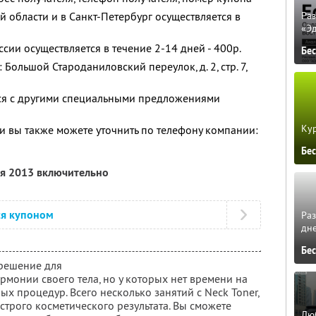
 области и в Санкт-Петербург осуществляется в
Ра
«Э
сии осуществляется в течение 2-14 дней - 400р.
Бе
Большой Староданиловский переулок, д. 2, стр. 7,
тся с другими специальными предложениями
Кур
 вы также можете уточнить по телефону компании:
Бе
ля 2013 включительно
ся купоном
Ра
дне
Бе
 решение для
армонии своего тела, но у которых нет времени на
 процедур. Всего несколько занятий с Neck Toner,
строго косметического результата. Вы сможете
Люб