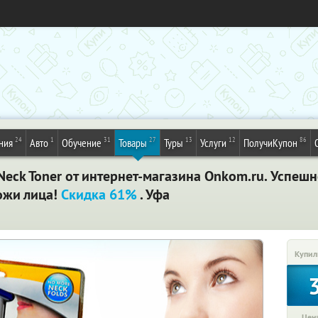
24
1
31
27
13
12
86
ния
Авто
Обучение
Товары
Туры
Услуги
ПолучиКупон
eck Toner от интернет-магазина Onkom.ru. Успеш
ожи лица!
Скидка 61%
. Уфа
Купил
Цена