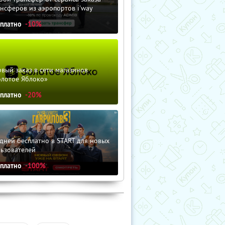
нсферов из аэропортов i'way
сплатно
-10%
вый заказ в сети магазинов
олотое Яблоко»
сплатно
-20%
дней бесплатно в START для новых
льзователей
сплатно
-100%