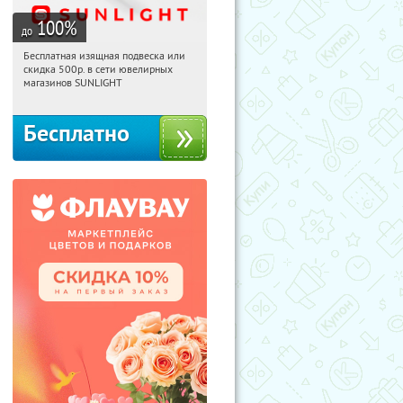
100
%
до
Бесплатная изящная подвеска или
15:34:21
Получили:
73
скидка 500р. в сети ювелирных
Россия
магазинов SUNLIGHT
Бесплатно