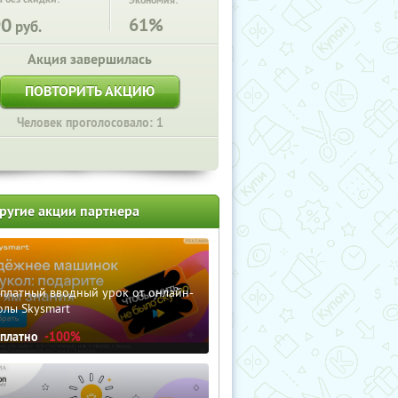
Экономия:
90
61%
руб.
Акция завершилась
ПОВТОРИТЬ АКЦИЮ
Человек проголосовало: 1
ругие акции партнера
сплатный вводный урок от онлайн-
олы Skysmart
сплатно
-100%