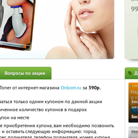
9
Вопросы по акции
Д
Toner от интернет-магазина
Onkom.ru
за
390р.
ваться только одним купоном по данной акции
Бе
шк
иченное количество купонов в подарок
Бе
упон на месте
е приобретения купона, вам необходимо позвонить
3
и оставить следующую информацию: город
рес получателя, телефон получателя, номер купона