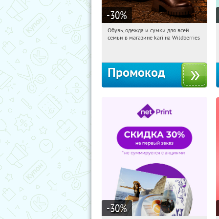
-30
%
Обувь, одежда и сумки для всей
15:34:21
Получили:
31
семьи в магазине kari на Wildberries
Россия
Промокод
-30
%