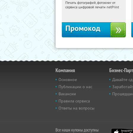
Печать фотографий, фотокниг от
15:34:21
Получили:
4
сервиса цифровой печати netPrint
Россия
Промокод
Компания
Бизнес-Пар
Основное
Давайте сд
Публикации о нас
Заработайт
Вакансии
Прошедши
Правила сервиса
Ответы на вопросы
Все наши купоны доступны