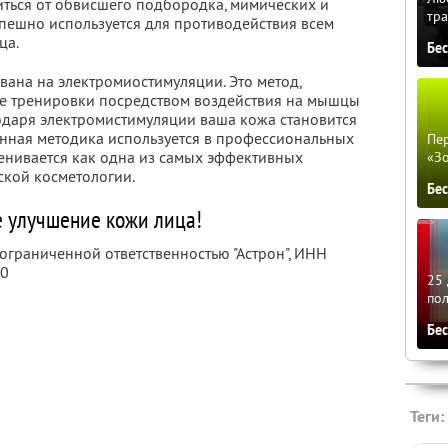
иться от обвисшего подбородка, мимических и
тра
спешно используется для противодействия всем
ца.
Бе
вана на электромиостимуляции. Это метод,
ие тренировки посредством воздействия на мышцы
одаря электромистимуляции ваша кожа становится
Данная методика используется в профессиональных
Пер
ценивается как одна из самых эффективных
«З
ской косметологии.
Бе
 улучшение кожи лица!
 ограниченной ответственностью "Астрон",
ИНН
20
25 
по
Бе
Теги: