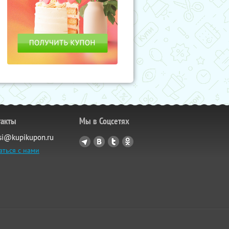
такты
Мы в Соцсетях
si@kupikupon.ru
аться с нами