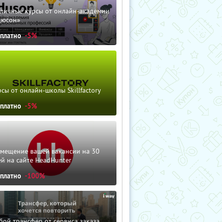
зличные курсы от онлайн-академии
дюсон»
сплатно
-5%
сы от онлайн-школы Skillfactory
сплатно
-5%
змещение вашей вакансии на 30
й на сайте HeadHunter
сплатно
-100%
ой трансфер от сервиса заказа