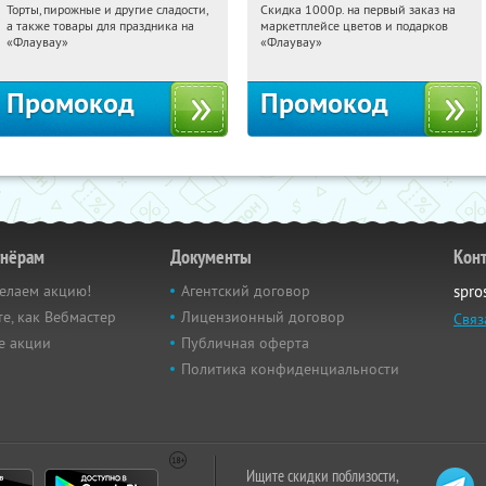
Торты, пирожные и другие сладости,
Скидка 1000р. на первый заказ на
15:34:21
Получили:
6
15:34:21
Получили:
18
а также товары для праздника на
маркетплейсе цветов и подарков
Россия
Россия
«Флаувау»
«Флаувау»
Промокод
Промокод
тнёрам
Документы
Кон
елаем акцию!
Агентский договор
spro
е, как Вебмастер
Лицензионный договор
Связ
е акции
Публичная оферта
Политика конфиденциальности
Ищите скидки поблизости,