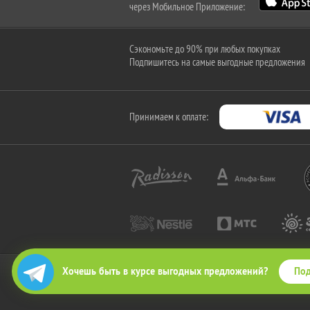
через Мобильное Приложение:
Сэкономьте до 90% при любых покупках
Подпишитесь на самые выгодные предложения
Принимаем к оплате:
Под
Хочешь быть в курсе выгодных предложений?
2010-2026 © КупиКупон. Все права защищены.
Все права на товарный знак "КупиКупон" и на сайт