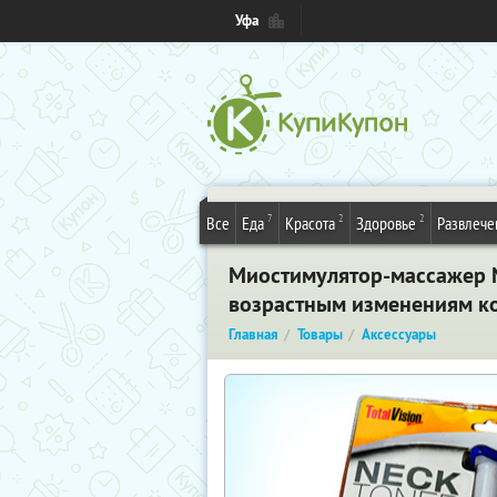
Уфа
7
2
2
Все
Еда
Красота
Здоровье
Развлече
Миостимулятор-массажер N
возрастным изменениям к
Главная
Товары
Аксессуары