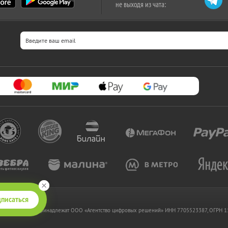
не выходя из чата:
писаться
 www.kupikupon.ru принадлежат OOO «Агентство цифровых решений» ИНН 7705523387, ОГРН