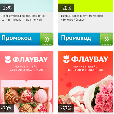
-15
%
-20
%
Любые товары во всей розничной
Первый заказ в сети магазинов
15:34:21
Получили:
83
15:34:21
Получи первым!
сети и интернет-магазине Hoff
«Золотое Яблоко»
Москва, 1-й Волоколамский проезд,
Россия
10с1
Промокод
Промокод
-20
%
-33
%