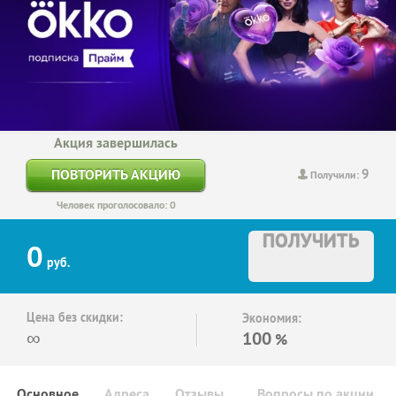
Акция завершилась
9
ПОВТОРИТЬ АКЦИЮ
Получили:
Человек проголосовало: 0
ПОЛУЧИТЬ
0
руб.
Цена без скидки:
Экономия:
∞
100
%
Основное
Адреса
Отзывы
Вопросы по акции