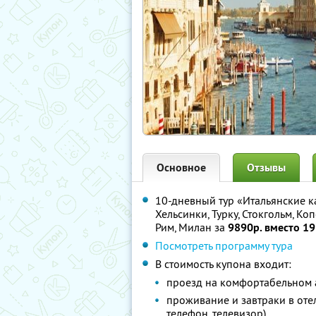
Основное
Отзывы
10-дневный тур «Итальянские к
Хельсинки, Турку, Стокгольм, Ко
Рим, Милан за
9890р. вместо 19
Посмотреть программу тура
В стоимость купона входит:
проезд на комфортабельном 
проживание и завтраки в отеля
телефон, телевизор)