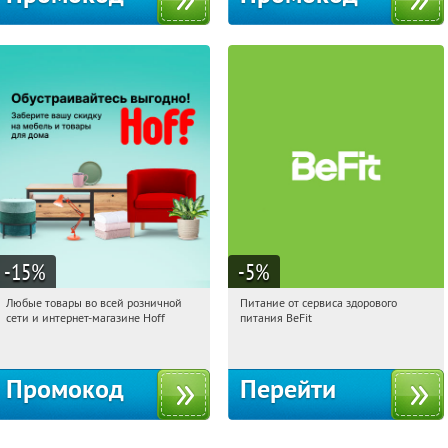
-15
%
-5
%
Любые товары во всей розничной
Питание от сервиса здорового
12:44:57
Получили:
83
12:44:57
Получи первым!
сети и интернет-магазине Hoff
питания BeFit
Москва, 1-й Волоколамский проезд,
Россия
10с1
Промокод
Перейти