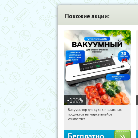
Похожие акции:
-100
%
Вакууматор для сухих и влажных
12:44:57
Получили:
186
продуктов на маркетплейсе
Россия
Wildberries
Бесплатно