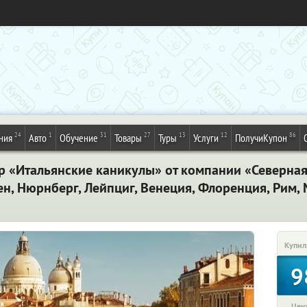
24
1
31
27
13
12
86
ния
Авто
Обучение
Товары
Туры
Услуги
ПолучиКупон
р «Итальянские каникулы» от компании «Северная
ген, Нюрнберг, Лейпциг, Венеция, Флоренция, Рим,
Купил
9
Цена