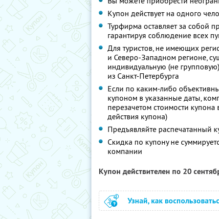
Вы можете приобрести неограни
Купон действует на одного чел
Турфирма оставляет за собой п
гарантируя соблюдение всех пу
Для туристов, не имеющих реги
и Северо-Западном регионе, су
индивидуальную (не групповую)
из Санкт-Петербурга
Если по каким-либо объективны
купоном в указанные даты, ком
перезачетом стоимости купона в
действия купона)
Предъявляйте распечатанный к
Скидка по купону не суммируе
компании
Купон действителен по 20 сентя
Узнай, как воспользовать