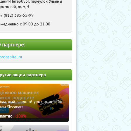
Санкт-Петербург, переулок Ульяны
Громовой, дом, 4
+7 (812) 385-55-99
ежедневно с 09.00 до 21.00
 партнере:
ordcapital.ru
ругие акции партнера
сплатный вводный урок от онлайн-
олы Skysmart
сплатно
-100%