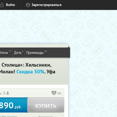
Войти
Зарегистрироваться
17
6
50
Отели
Дети
Промокоды
 Столица»: Хельсинки,
 Милан!
Скидка 50%
. Уфа
5
(0)
и:
890
КУПИТЬ
руб.
 без скидки: