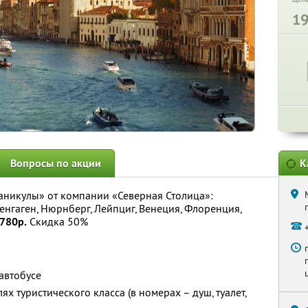
1
Вопросы по акции
К
аникулы» от компании «Северная Столица»:
пенгаген, Нюрнберг, Лейпциг, Венеция, Флоренция,
780р.
Скидка 50%
автобусе
х туристического класса (в номерах – душ, туалет,