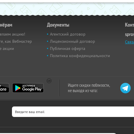
тнёрам
Документы
Кон
елаем акцию!
Агентский договор
spro
е, как Вебмастер
Лицензионный договор
Связ
е акции
Публичная оферта
Политика конфиденциальности
Ищите скидки поблизости,
не выходя из чата: