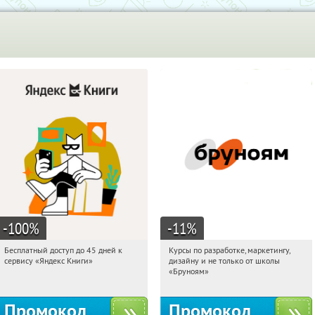
-100
%
-11
%
Бесплатный доступ до 45 дней к
Курсы по разработке, маркетингу,
12:44:57
Получи первым!
12:44:57
Получи первым!
сервису «Яндекс Книги»
дизайну и не только от школы
Россия
Россия
«Бруноям»
Промокод
Промокод