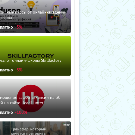
зличные курсы от онлайн-академии
дюсон»
сплатно
-5%
сы от онлайн-школы Skillfactory
сплатно
-5%
змещение вашей вакансии на 30
й на сайте HeadHunter
сплатно
-100%