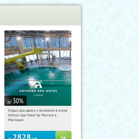
30
%
до
Отдых для двоих с питанием в отеле
12:44:57
Купи первым!
Arthurs Spa Hotel by Mercure в
Московская обл., г. Мытищи, д.
Мытищах
Ларево, ул. Хвойная, стр. 26
2828
от
руб.