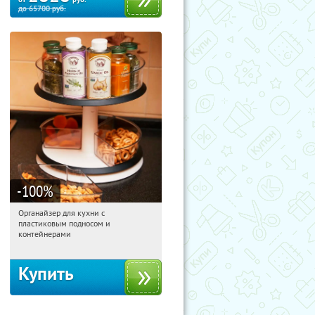
до
65700
руб.
-100
%
Органайзер для кухни с
12:44:57
Получили:
312
пластиковым подносом и
Россия
контейнерами
Купить