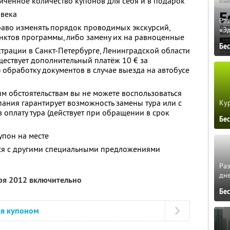
ченное количество купонов для себя и в подарок
овека
Ра
раво изменять порядок проводимых экскурсий,
«Э
нктов программы, либо замену их на равноценные
Бе
страции в Санкт-Петербурге, Ленинградской области
ществует дополнительный платёж 10 € за
 обработку документов в случае выезда на автобусе
м обстоятельствам вы не можете воспользоваться
пания гарантирует возможность замены тура или с
Кур
 оплату тура (действует при обращении в срок
Бе
упон на месте
тся с другими специальными предложениями
Ра
дне
бря 2012 включительно
Бе
ся купоном