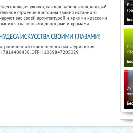
Люб
 Здесь каждая улочка, каждая набережная, каждый
тра
тельное строение достойны звания истинного
чаруют вас своей архитектурой и яркими красками
Бе
помнится сказочными дворцами и храмами.
ЧУДЕСА ИСКУССТВА СВОИМИ ГЛАЗАМИ!
 ограниченной ответственностью «Туристская
Пер
Н 7814408458
, ОГРН 1089847205029
«З
Бе
25 
по
Бе