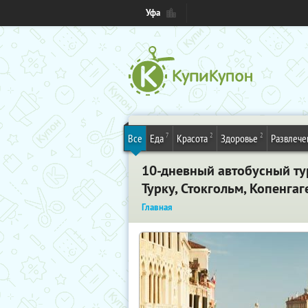
Уфа
7
2
2
Все
Еда
Красота
Здоровье
Развлече
10-дневный автобусный ту
Турку, Стокгольм, Копенга
Главная