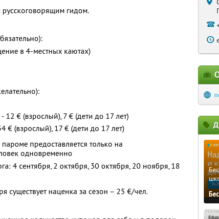
с русскоговорящим гидом.
бязательно):
щение в 4-местных каютах)
О
елательно):
n
- 12 € (взрослый), 7 € (дети до 17 лет)
Д
34 € (взрослый), 17 € (дети до 17 лет)
 пароме предоставляется только на
еловек одновременно
а: 4 сентября, 2 октября, 30 октября, 20 ноября, 18
Бе
шк
я существует наценка за сезон – 25 €/чел.
Бе