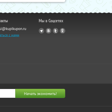
такты
Мы в Соцсетях
si@kupikupon.ru
аться с нами