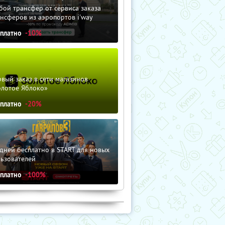
ой трансфер от сервиса заказа
нсферов из аэропортов i'way
сплатно
-10%
вый заказ в сети магазинов
олотое Яблоко»
сплатно
-20%
дней бесплатно в START для новых
льзователей
сплатно
-100%