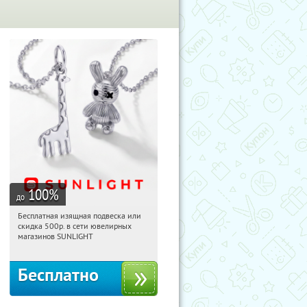
100
%
до
Бесплатная изящная подвеска или
17:51:00
Получили:
74
скидка 500р. в сети ювелирных
Россия
магазинов SUNLIGHT
Бесплатно