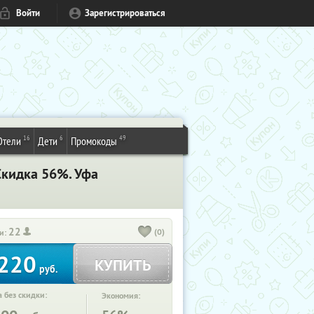
Войти
Зарегистрироваться
16
6
49
Отели
Дети
Промокоды
Скидка 56%. Уфа
22
(0)
и:
220
КУПИТЬ
руб.
 без скидки:
Экономия: