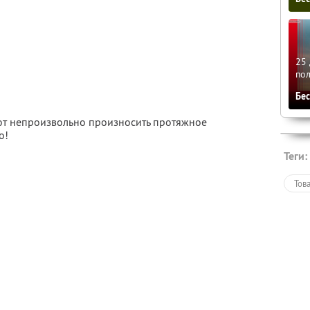
25 
по
Бе
яют непроизвольно произносить протяжное
о!
Теги:
Тов