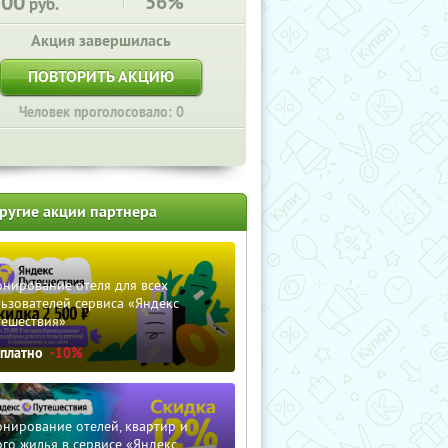
500
56%
руб.
Акция завершилась
ПОВТОРИТЬ АКЦИЮ
Человек проголосовало: 0
ругие акции партнера
нирование отеля для всех
ьзователей сервиса «Яндекс
тешествия»
сплатно
-10%
нирование отелей, квартир и
го жилья в сервисе «Яндекс