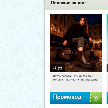
Похожие акции:
-30
%
Обувь, одежда и сумки для всей
17:51:00
Получили:
32
семьи в магазине kari на Wildberries
Россия
Промокод