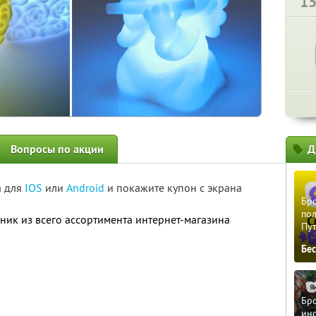
1
Вопросы по акции
Д
а для
IOS
или
Android
и покажите купон с экрана
Бро
пол
ник из всего ассортимента интернет-магазина
Пу
Бе
Бро
ино