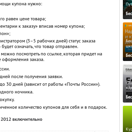
мощи купона нужно:
Пу
Бе
го равен цене товара;
ментарии к заказу» вписав номер купона;
пон»;
истратором (3–5 рабочих дней) статус заказа
Бе
шк
 будет означать, что товар отправлен.
 можно посмотреть по ссылке, которая придет на
Бе
е оформления заказа.
ссии.
 дней после получения заявки.
Ра
 до 30 дней (зависит от работы «Почты России»).
«Э
одного ночника.
Бе
окупку.
ченное количество купонов для себя и в подарок.
я 2012 включительно
Кур