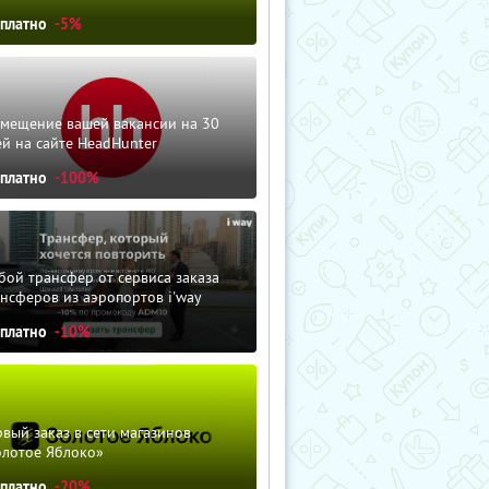
сплатно
-5%
змещение вашей вакансии на 30
й на сайте HeadHunter
сплатно
-100%
ой трансфер от сервиса заказа
нсферов из аэропортов i'way
сплатно
-10%
вый заказ в сети магазинов
олотое Яблоко»
сплатно
-20%