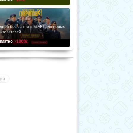
дней бесплатно в START для новых
льзователей
сплатно
-100%
ары