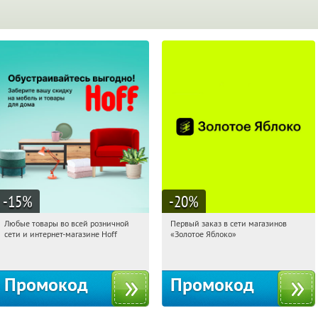
-15
%
-20
%
Любые товары во всей розничной
Первый заказ в сети магазинов
17:51:00
Получили:
83
17:51:00
Получи первым!
сети и интернет-магазине Hoff
«Золотое Яблоко»
Москва, 1-й Волоколамский проезд,
Россия
10с1
Промокод
Промокод