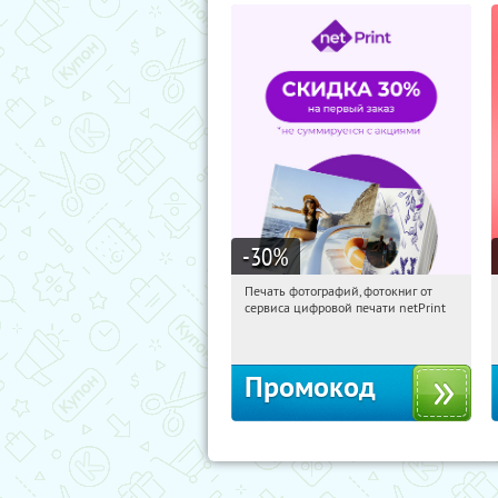
-30
%
Печать фотографий, фотокниг от
17:51:00
Получили:
4
сервиса цифровой печати netPrint
Россия
Промокод