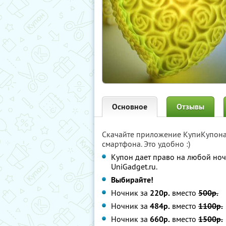
Основное
Отзывы
Скачайте приложение КупиКупон
смартфона. Это удобно :)
Купон дает право на любой ноч
UniGadget.ru.
Выбирайте!
Ночник за
220р.
вместо
500р.
Ночник за
484р.
вместо
1100р.
Ночник за
660р.
вместо
1500р.