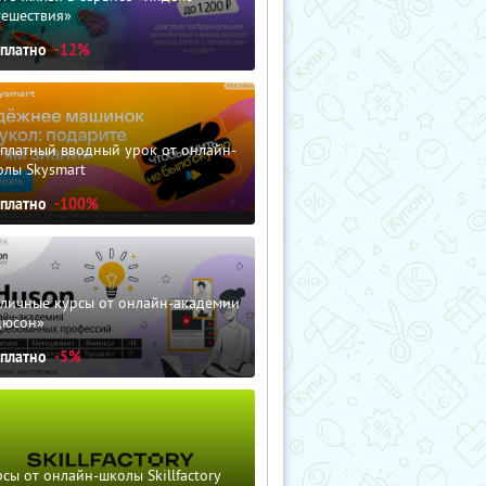
тешествия»
сплатно
-12%
сплатный вводный урок от онлайн-
олы Skysmart
сплатно
-100%
зличные курсы от онлайн-академии
дюсон»
сплатно
-5%
сы от онлайн-школы Skillfactory