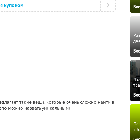
ся купоном
Бе
Ра
дне
Бе
Люб
тра
Бе
едлагает такие вещи, которые очень сложно найти в
ело можно назвать уникальными.
Пер
«З
Бе