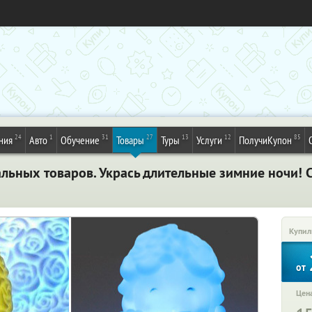
24
1
31
27
13
12
85
ния
Авто
Обучение
Товары
Туры
Услуги
ПолучиКупон
льных товаров. Укрась длительные зимние ночи! 
Купил
от
Цена