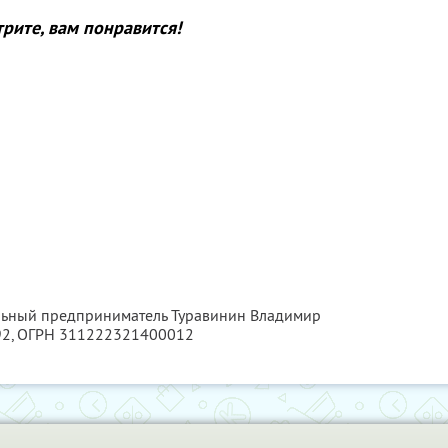
рите, вам понравится!
альный предприниматель Туравинин Владимир
92
, ОГРН 311222321400012