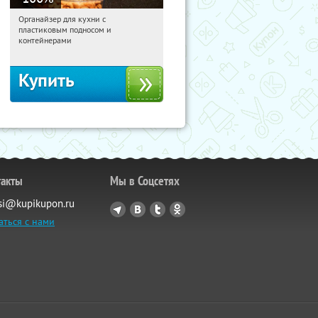
Органайзер для кухни с
02:20:17
Получили:
312
пластиковым подносом и
Россия
контейнерами
Купить
такты
Мы в Соцсетях
si@kupikupon.ru
аться с нами