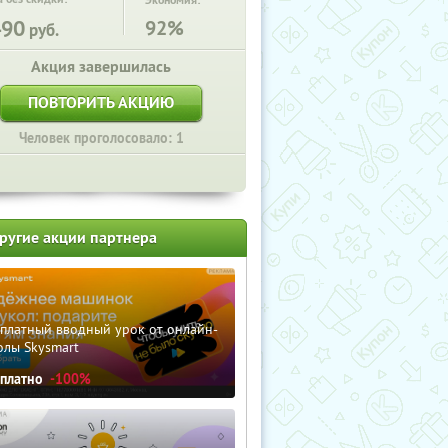
Экономия:
490
92%
руб.
Акция завершилась
ПОВТОРИТЬ АКЦИЮ
Человек проголосовало: 1
ругие акции партнера
сплатный вводный урок от онлайн-
олы Skysmart
сплатно
-100%