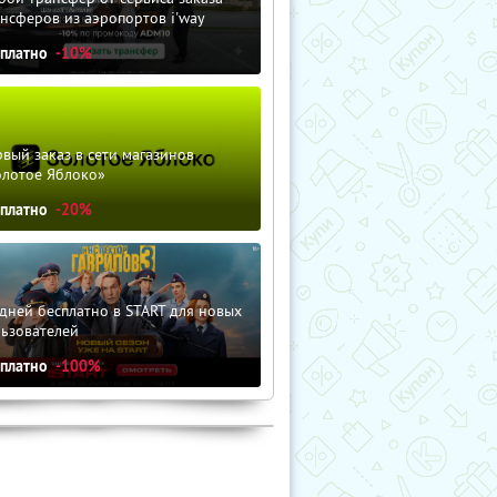
нсферов из аэропортов i'way
сплатно
-10%
вый заказ в сети магазинов
олотое Яблоко»
сплатно
-20%
дней бесплатно в START для новых
льзователей
сплатно
-100%