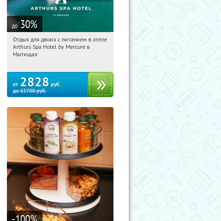
30
%
до
Отдых для двоих с питанием в отеле
02:20:17
Купи первым!
Arthurs Spa Hotel by Mercure в
Московская обл., г. Мытищи, д.
Мытищах
Ларево, ул. Хвойная, стр. 26
2828
от
руб.
до
65700
руб.
-100
%