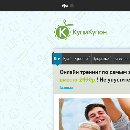
Уфа
7
2
2
Все
Еда
Красота
Здоровье
Развлече
Онлайн тренинг по самым
вместо
2490
р.
! Не упустит
Главная