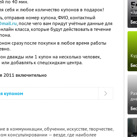
ей по 40 мин.
Ра
ля себя и любое количество купонов в подарок!
«Э
, отправив номер купона, ФИО, контактный
Бе
@mail.ru
, после чего вам придут учётные данные для
онлайн класса, которые будут действовать в течение
пона.
оном сразу после покупки в любое время работы
евно.
Кур
он дважды или 1 купон на несколько человек,
 или добавлять к спецскидкам центра.
Бе
ря 2011 включительно
ся купоном
Ра
дне
Бе
 в коммуникации, обучении, искусстве, творчестве,
ом консультировании — везде, где наиболее
Люб