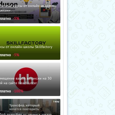
зличные курсы от онлайн-академии
дюсон»
сплатно
-5%
сы от онлайн-школы Skillfactory
сплатно
-5%
змещение вашей вакансии на 30
й на сайте HeadHunter
сплатно
-100%
ой трансфер от сервиса заказа