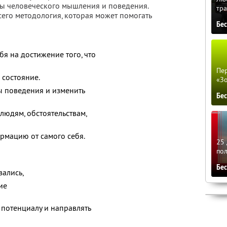
ы человеческого мышления и поведения.
тра
его методология, которая может помогать
Бе
я на достижение того, что
Пер
 состояние.
«З
 поведения и изменить
Бе
людям, обстоятельствам,
рмацию от самого себя.
25 
по
Бе
вались,
ие
 потенциалу и направлять