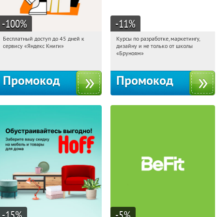
-100
%
-11
%
Бесплатный доступ до 45 дней к
Курсы по разработке, маркетингу,
02:20:17
Получи первым!
02:20:17
Получи первым!
сервису «Яндекс Книги»
дизайну и не только от школы
Россия
Россия
«Бруноям»
Промокод
Промокод
-15
%
-5
%