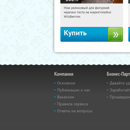
Нож роликовый для фигурной
02:20:17
Получили:
265
нарезки теста на маркетплейсе
Россия
Wildberries
Купить
Компания
Бизнес-Пар
Основное
Давайте сд
Публикации о нас
Заработайт
Вакансии
Прошедши
Правила сервиса
Ответы на вопросы