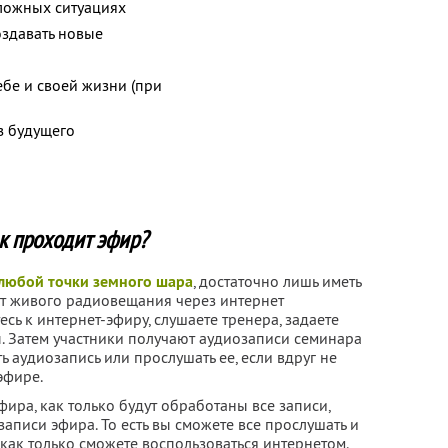
сложных ситуациях
оздавать новые
ебе и своей жизни (при
з будущего
к проходит эфир?
 любой точки земного шара
, достаточно лишь иметь
ат живого радиовещания через интернет
сь к интернет-эфиру, слушаете тренера, задаете
ы. Затем участники получают аудиозаписи семинара
ть аудиозапись или прослушать ее, если вдруг не
эфире.
фира, как только будут обработаны все записи,
записи эфира. То есть вы сможете все прослушать и
 как только сможете воспользоваться интернетом.