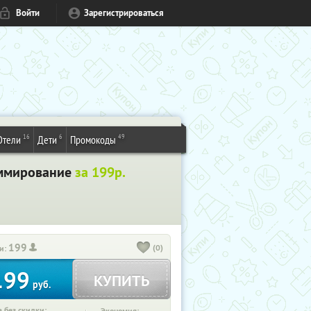
Войти
Зарегистрироваться
16
6
49
Отели
Дети
Промокоды
аммирование
за 199р.
199
(0)
и:
199
КУПИТЬ
руб.
 без скидки: