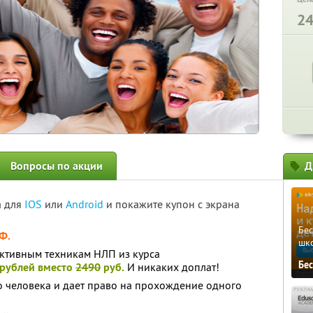
2
Вопросы по акции
Д
а для
IOS
или
Android
и покажите купон с экрана
Бе
Ф.
шк
ктивным техникам НЛП из курса
Бе
 рублей вместо
2490
руб.
И никаких доплат!
о человека и дает право на прохождение одного