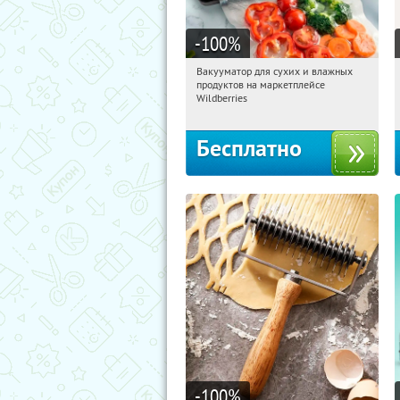
-100
%
Вакууматор для сухих и влажных
02:20:17
Получили:
180
продуктов на маркетплейсе
Россия
Wildberries
Бесплатно
-100
%