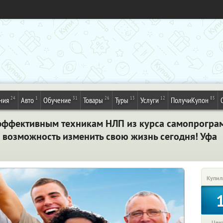
24
1
31
26
13
12
85
ния
Авто
Обучение
Товары
Туры
Услуги
ПолучиКупон
 эффективным техникам НЛП из курса самопрогр
е возможность изменить свою жизнь сегодня! Уфа
Купил
Цена