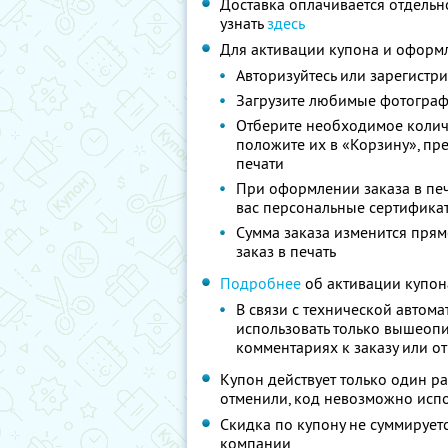
Доставка оплачивается отдельн
узнать
здесь
Для активации купона и оформл
Авторизуйтесь или зарегистрир
Загрузите любимые фотограф
Отберите необходимое колич
положите их в «Корзину», п
печати
При оформлении заказа в печ
вас персональные сертификат
Сумма заказа изменится прямо
заказ в печать
Подробнее
об активации купон
В связи с технической автом
использовать только вышеопи
комментариях к заказу или о
Купон действует только один раз
отменили, код невозможно исп
Скидка по купону не суммируе
компании