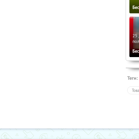
Бе
25 
по
Бе
Теги:
Тов