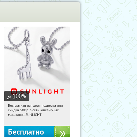
100
%
до
Бесплатная изящная подвеска или
10:08:07
Получили:
74
скидка 500р. в сети ювелирных
Россия
магазинов SUNLIGHT
Бесплатно