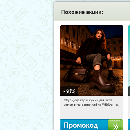
Похожие акции:
-30
%
Обувь, одежда и сумки для всей
10:08:07
Получили:
32
семьи в магазине kari на Wildberries
Россия
Промокод