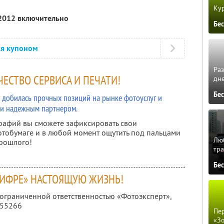
Кур
 2012 включительно
Бе
ся купоном
Ра
ЕСТВО СЕРВИСА И ПЕЧАТИ!
дне
Бе
ru добилась прочных позиций на рынке фотоуслуг и
 и надежным партнером.
рафий вы сможете зафиксировать свои
тобумаге и в любой момент ощутить под пальцами
Люб
прошлого!
тра
Бе
ЦИФРЕ» НАСТОЯЩУЮ ЖИЗНЬ!
 ограниченной ответственностью «Фотоэксперт»,
355266
Пер
«З