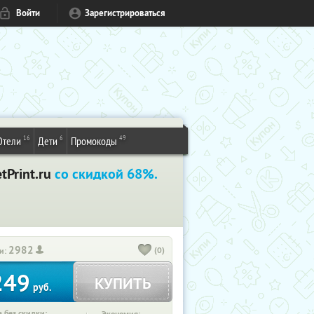
Войти
Зарегистрироваться
16
6
49
Отели
Дети
Промокоды
tPrint.ru
со скидкой 68%.
2982
(0)
и:
249
КУПИТЬ
руб.
 без скидки: