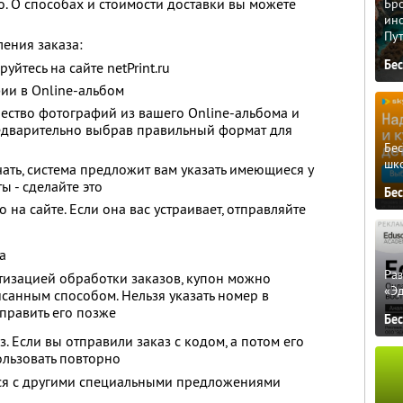
о. О способах и стоимости доставки вы можете
Бро
ино
Пу
ения заказа:
Бе
уйтесь на сайте netPrint.ru
ии в Online-альбом
ество фотографий из вашего Online-альбома и
редварительно выбрав правильный формат для
Бе
шк
ать, система предложит вам указать имеющиеся у
ы - сделайте это
Бе
 на сайте. Если она вас устраивает, отправляйте
а
Ра
атизацией обработки заказов, купон можно
«Э
санным способом. Нельзя указать номер в
тправить его позже
Бе
. Если вы отправили заказ с кодом, а потом его
ользовать повторно
тся с другими специальными предложениями