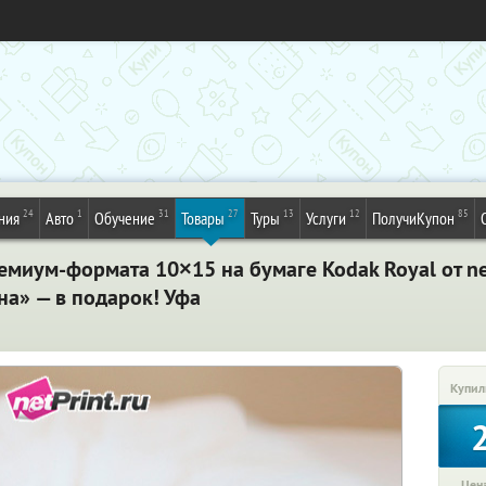
24
1
31
27
13
12
85
ния
Авто
Обучение
Товары
Туры
Услуги
ПолучиКупон
миум-формата 10×15 на бумаге Kodak Royal от ne
на» — в подарок! Уфа
Купил
Цена