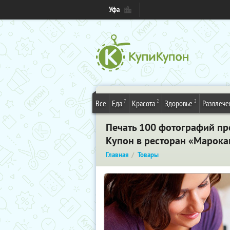
Уфа
7
2
2
Все
Еда
Красота
Здоровье
Развлече
Печать 100 фотографий пре
Купон в ресторан «Марока
Главная
Товары