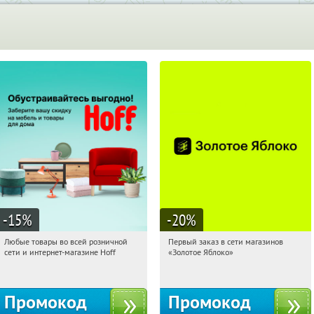
-15
%
-20
%
Любые товары во всей розничной
Первый заказ в сети магазинов
10:08:07
Получили:
83
10:08:07
Получи первым!
сети и интернет-магазине Hoff
«Золотое Яблоко»
Москва, 1-й Волоколамский проезд,
Россия
10с1
Промокод
Промокод