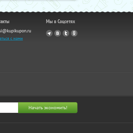
такты
Мы в Соцсетях
si@kupikupon.ru
аться с нами