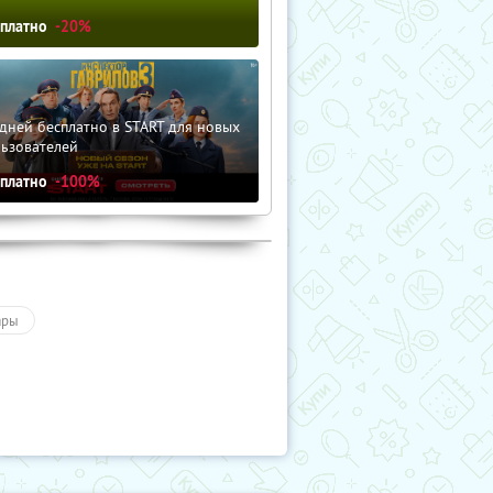
сплатно
-20%
дней бесплатно в START для новых
льзователей
сплатно
-100%
ары