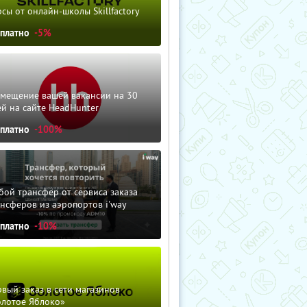
сы от онлайн-школы Skillfactory
сплатно
-5%
змещение вашей вакансии на 30
й на сайте HeadHunter
сплатно
-100%
ой трансфер от сервиса заказа
нсферов из аэропортов i'way
сплатно
-10%
вый заказ в сети магазинов
олотое Яблоко»