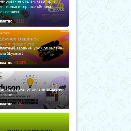
нирование отелей, квартир и
го жилья в сервисе «Яндекс
тешествия»
сплатно
-12%
сплатный вводный урок от онлайн-
олы Skysmart
сплатно
-100%
зличные курсы от онлайн-академии
дюсон»
сплатно
-5%