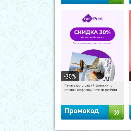
-30
%
Печать фотографий, фотокниг от
10:08:07
Получили:
4
сервиса цифровой печати netPrint
Россия
Промокод