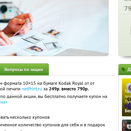
7
Вопросы по акции
Д
-формата 10×15 на бумаге Kodak Royal от от
вой печати
netPrint.ru
за
249р. вместо 790р.
Бро
по данной акции, вы бесплатно получаете купон на
пол
на»
Пу
Бе
вать несколько купонов
ченное количество купонов для себя и в подарок