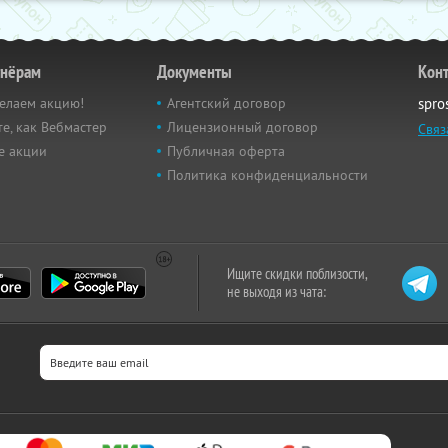
тнёрам
Документы
Кон
елаем акцию!
Агентский договор
spro
е, как Вебмастер
Лицензионный договор
Связ
е акции
Публичная оферта
Политика конфиденциальности
Ищите скидки поблизости,
не выходя из чата: