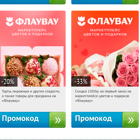
-20
%
-33
%
Торты, пирожные и другие сладости,
Скидка 1000р. на первый заказ на
10:08:07
Получили:
6
10:08:07
Получили:
18
а также товары для праздника на
маркетплейсе цветов и подарков
Россия
Россия
«Флаувау»
«Флаувау»
Промокод
Промокод