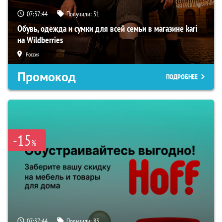
07:37:43
Получили:
31
Обувь, одежда и сумки для всей семьи в магазине kari
на Wildberries
Россия
Промокод
ПОДРОБНЕЕ
-15
%
07:37:43
Получили:
83