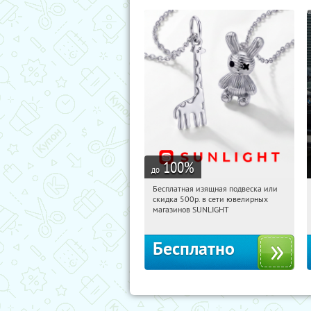
100
%
до
Бесплатная изящная подвеска или
18:35:23
Получили:
73
скидка 500р. в сети ювелирных
Россия
магазинов SUNLIGHT
Бесплатно