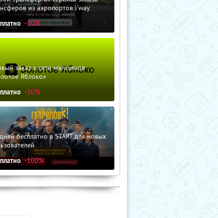
нсферов из аэропортов i'way
сплатно
-10%
вый заказ в сети магазинов
олотое Яблоко»
сплатно
-20%
дней бесплатно в START для новых
льзователей
сплатно
-100%