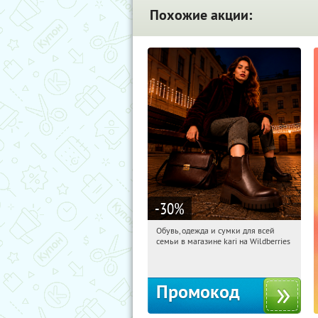
Похожие акции:
-30
%
Обувь, одежда и сумки для всей
18:35:23
Получили:
30
семьи в магазине kari на Wildberries
Россия
Промокод