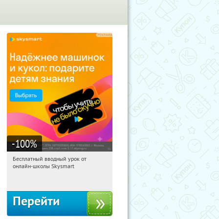
-100
%
Бесплатный вводный урок от
18:35:23
Получи первым!
онлайн-школы Skysmart
Россия
Перейти