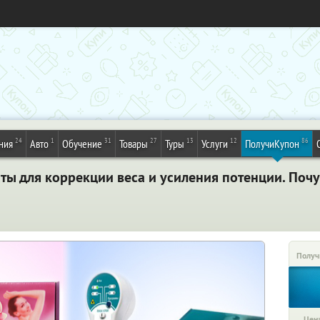
24
1
31
27
13
12
86
ния
Авто
Обучение
Товары
Туры
Услуги
ПолучиКупон
ы для коррекции веса и усиления потенции. Почув
Получ
Цена