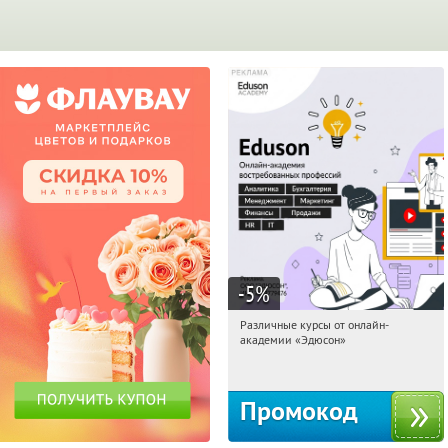
-5
%
Различные курсы от онлайн-
18:35:23
Получили:
2
академии «Эдюсон»
Россия
Промокод