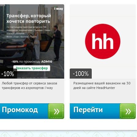
-10
%
-100
%
Любой трансфер от сервиса заказа
Размещение вашей вакансии на 30
18:35:23
Получи первым!
18:35:23
Получи первым!
трансферов из аэропортов i'way
дней на сайте HeadHunter
Россия
Россия
Промокод
Перейти