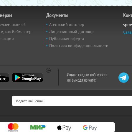
тнёрам
Документы
Кон
елаем акцию!
Агентский договор
spro
е, как Вебмастер
Лицензионный договор
Связ
е акции
Публичная оферта
Политика конфиденциальности
Ищите скидки поблизости,
не выходя из чата: