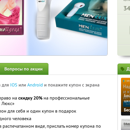
3
Вопросы по акции
Д
а для
IOS
или
Android
и покажите купон с экрана
Бе
 право на
скидку 20%
на профессиональные
шк
с Люкс»
Бе
он для себя и один купон в подарок
дного человека
 распечатанном виде, прислать номер купона по