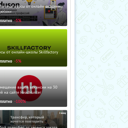
зличные курсы от онлайн-академии
дюсон»
сплатно
-5%
сы от онлайн-школы Skillfactory
сплатно
-5%
змещение вашей вакансии на 30
й на сайте HeadHunter
сплатно
-100%
ой трансфер от сервиса заказа