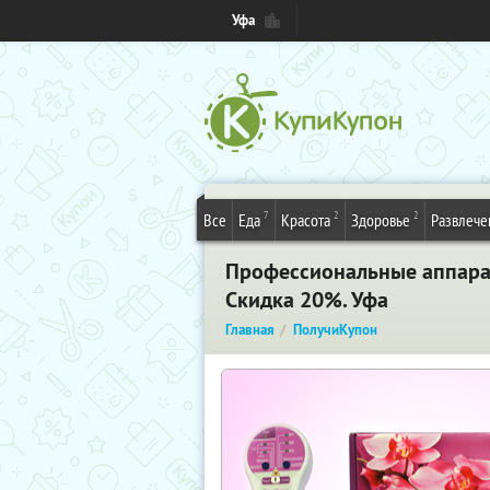
Уфа
7
2
2
Все
Еда
Красота
Здоровье
Развлече
Профессиональные аппарат
Скидка 20%. Уфа
Главная
ПолучиКупон