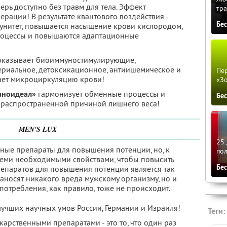
ерь доступно без травм для тела. Эффект
тра
ерации! В результате квантового воздействия -
Бе
мунитет, повышается насыщение крови кислородом,
роцессы и повышаются адаптационные
 оказывает биоиммуностимулирующие,
ериальное, детоксикационное, антиишемическое и
Пер
ает микроциркуляцию крови!
«З
аноидеал»
гармонизует обменные процессы и
Бе
я распространенной причиной лишнего веса!
MEN'S LUX
25 
ные препараты для повышения потенции, но, к
по
теми необходимыми свойствами, чтобы повысить
Бе
репаратов для повышения потенции является так
наносят никакого вреда мужскому организму, но и
отребления, как правило, тоже не происходит.
лучших научных умов России, Германии и Израиля!
Теги:
карственными препаратами - это то, что один раз