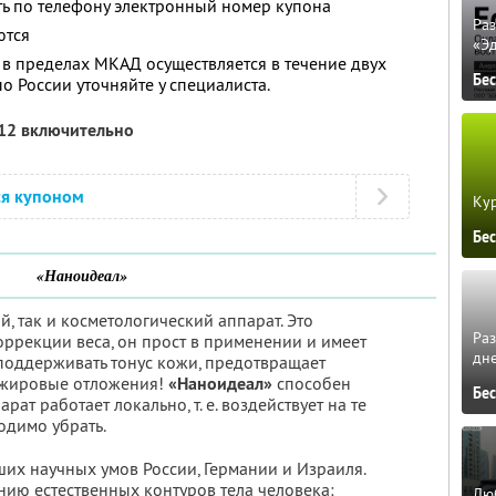
ть по телефону электронный номер купона
Ра
ются
«Э
 в пределах МКАД осуществляется в течение двух
Бе
о России уточняйте у специалиста.
012 включительно
ся купоном
Кур
Бе
«Наноидеал»
й, так и косметологический аппарат. Это
Ра
ррекции веса, он прост в применении и имеет
дне
поддерживать тонус кожи, предотвращает
е жировые отложения!
«Наноидеал»
способен
Бе
ат работает локально, т. е. воздействует на те
одимо убрать.
ших научных умов России, Германии и Израиля.
нию естественных контуров тела человека:
Люб