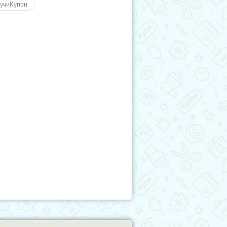
учиКупон