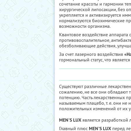
сочетание красоты и гармонии теп
хирургической липосакции, без оп
укрепляется и активизируется им
нормализуются биохимические п
возможности организма.
Квантовое воздействие аппарата
противовоспалительное, антибакт
обезболивающие действия, улучш
За счет лазерного воздействия
«Н
гормональный статус, что являетс
Существуют различные лекарствен
сожалению, не все они обладают 
потенцию. Часть лекарственных п
называемым плацебо, т. е. они не 
положительных изменений от их уп
MEN'S LUX
является разработкой 
Главный плюс
MEN'S LUX
перед ле