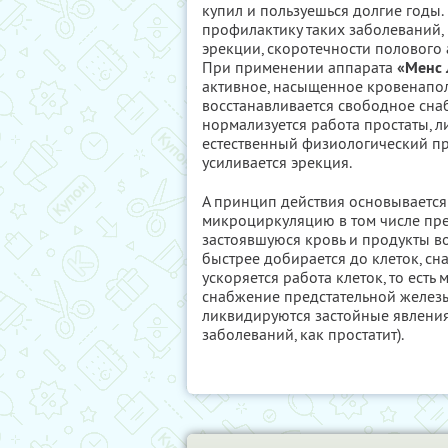
купил и пользуешься долгие годы
профилактику таких заболеваний, 
эрекции, скоротечности полового 
При применении аппарата
«Менс
активное, насыщенное кровенапол
восстанавливается свободное сна
нормализуется работа простаты, 
естественный физиологический про
усиливается эрекция.
А принцип действия основывается 
микроциркуляцию в том числе пред
застоявшуюся кровь и продукты во
быстрее добирается до клеток, с
ускоряется работа клеток, то есть
снабжение предстательной железы
ликвидируются застойные явления
заболеваний, как простатит).