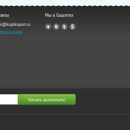
такты
Мы в Соцсетях
si@kupikupon.ru
аться с нами