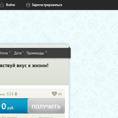
Войти
Зарегистрироваться
17
6
50
Отели
Дети
Промокоды
ствуй вкус к жизни!
325
(0)
или:
0
ПОЛУЧИТЬ
руб.
 без скидки: