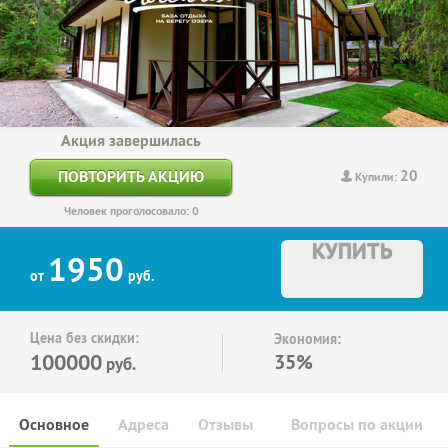
Акция завершилась
20
ПОВТОРИТЬ АКЦИЮ
Купили:
Человек проголосовало: 0
КУПИТЬ
1950
от
руб.
Цена без скидки:
Экономия:
100000
35%
руб.
Основное
Адреса
Отзывы
Вопросы по акции