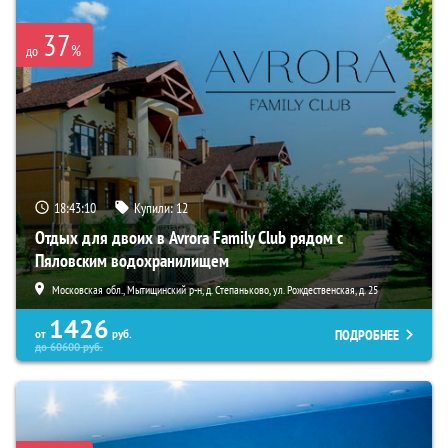
37
%
до
18:43:09
Купили:
12
Отдых для двоих в Avrora Family Club рядом с
Пяловским водохранилищем
Московская обл., Мытищинский р-н, д. Степаньково, ул. Рождественская, д. 25
1426
ПОДРОБНЕЕ
от
руб.
до
60600
руб.