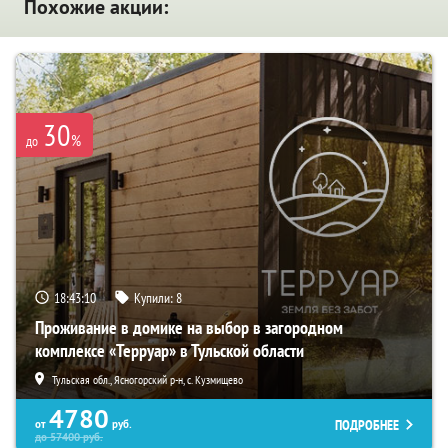
Похожие акции:
30
%
до
18:43:09
Купили:
8
Проживание в домике на выбор в загородном
комплексе «Терруар» в Тульской области
Тульская обл., Ясногорский р-н, с. Кузмищево
4780
ПОДРОБНЕЕ
от
руб.
до
57400
руб.