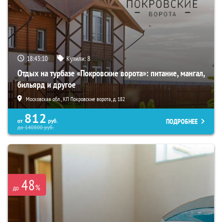
18:43:09
Купили:
8
Отдых на турбазе «Покровские ворота»: питание, мангал,
бильярд и другое
Московская обл., КП Покровские ворота, д. 182
812
ПОДРОБНЕЕ
от
руб.
до
140800
руб.
48
%
до