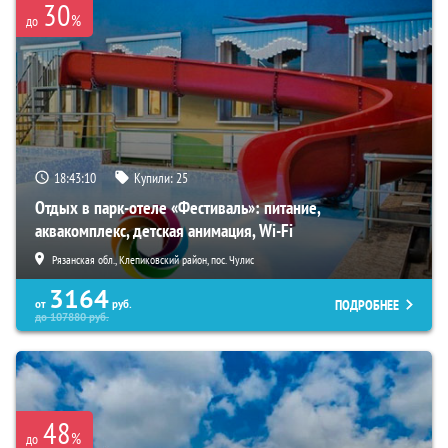
30
%
до
18:43:09
Купили:
25
Отдых в парк-отеле «Фестиваль»: питание,
аквакомплекс, детская анимация, Wi-Fi
Рязанская обл., Клепиковский район, пос. Чулис
3164
ПОДРОБНЕЕ
от
руб.
до
107880
руб.
48
%
до