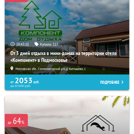
18:43:09
Купили:
117
От 3 дней отдыха в мини-домах на территории отеля
«Компонент» в Подмосковье
Московская обл., Солнечногорский р-н, д. Колтышево, 1
2053
ПОДРОБНЕЕ
от
руб.
до
67400
руб.
64
%
до