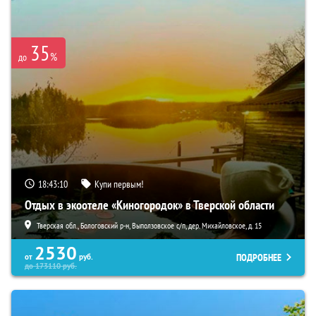
35
%
до
18:43:09
Купи первым!
Отдых в экоотеле «Киногородок» в Тверской области
Тверская обл., Бологовский р-н, Выползовское с/п, дер. Михайловское, д. 15
2530
ПОДРОБНЕЕ
от
руб.
до
173110
руб.