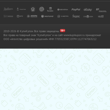
2010-2026 © КупиКупон. Все права защищены.
Все права на товарный знак "КупиКупон" и на сайт www.kupikupon.ru принадлежат
OOO «Агентство цифровых решений» ИНН 7705523387, ОГРН 1127747063212