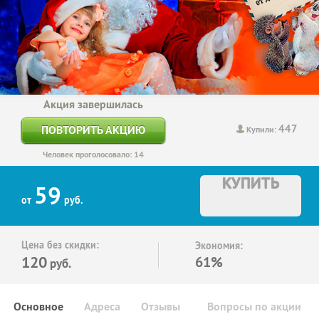
Акция завершилась
447
ПОВТОРИТЬ АКЦИЮ
Купили:
Человек проголосовало: 14
КУПИТЬ
59
от
руб.
Цена без скидки:
Экономия:
120
61%
руб.
Основное
Адреса
Отзывы
Вопросы по акции