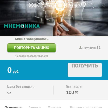
Акция завершилась
11
ПОВТОРИТЬ АКЦИЮ
Получили:
Человек проголосовало: 0
ПОЛУЧИТЬ
0
руб.
Цена без скидки:
Экономия:
∞
100
%
Основное
Адреса
Отзывы
Вопросы по акции