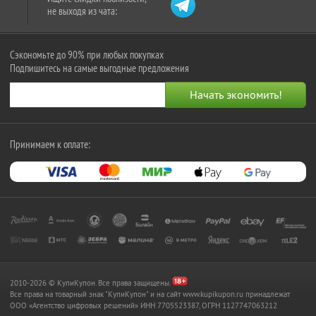
не выходя из чата:
Сэкономьте до 90% при любых покупках
Подпишитесь на самые выгодные предложения
Принимаем к оплате:
2010-2026 © КупиКупон. Все права защищены.
Все права на товарный знак "КупиКупон" и на сайт www.kupikupon.ru принадлежат
OOO «Агентство цифровых решений» ИНН 7705523387, ОГРН 1127747063212