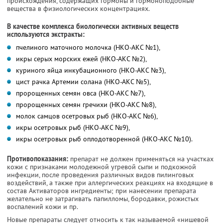
происхождения, содержащих гормоны и гормоноподобные
вещества в физиологических концентрациях.
В качестве комплекса биологически активных веществ
используются экстракты:
пчелиного маточного молочка (НКО-АКС №1),
икры серых морских ежей (НКО-АКС №2),
куриного яйца инкубационного (НКО-АКС №3),
цист рачка Артемии солана (НКО-АКС №5),
пророщенных семян овса (НКО-АКС №7),
пророщенных семян гречихи (НКО-АКС №8),
молок самцов осетровых рыб (НКО-АКС №6),
икры осетровых рыб (НКО-АКС №9),
икры осетровых рыб оплодотворенной (НКО-АКС №10).
Противопоказания:
препарат не должен применяться на участках
кожи с признаками молодежной угревой сыпи и подкожной
инфекции, после проведения различных видов пилинговых
воздействий, а также при аллергических реакциях на входящие в
состав Активаторов ингредиенты; при нанесении препарата
желательно не затрагивать папилломы, бородавки, рожистых
воспалений кожи и пр.
Новые препараты следует относить к так называемой «нишевой