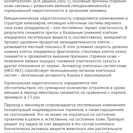
косметология» (А.Н. Децина,2001 г.), основные причины старения
кожи связаны с развитием явлений гемодинамической и
гормональной недостаточности в организме человека.
Гемодинамическая недостаточность определяется изменениями в
структуре капилляров, питающих клеточные системы верхнего
слоя кожи (эпидермиса) – они постепенно теряют эластичность. В
результате снижается приток к базальным (нижним) клеткам
эпидермиса питательных веществ и, соответственно, замедляется
процесс удаления продуктов жизнедеятельности клеток –
развивается местный токсикоз. В этих условиях скорость деления
нижних клеток эпидермиса (фактически, стволовых клеток кожи)
снижается и проявляются внешние признаки старения кожи –
появление мелких морщин, снижение эластичности, сухость и
другие отклонения от нормы . Активатор клеточных систем кожи
(НКО-АКС) способствует полноценному питанию клеточных
систем – питательная активность близка к максимальной.
Гормональная недостаточность определяется тем
обстоятельством, что суммарное количество эстрагенов в крови
женщин в период менопаузы снижается, по сравнению с нормой,
примерно в 13 раз.
Переход к менопаузе сопровождается постепенным изменением
концентраций индивидуальных гормонов, а также нарушением
их соотношений. Это не может не отразиться на состоянии
организма в целом и, естественно, на состоянии кожи. Препарат
решает эту задачу за счет введения в его состав комплекса
биологически активных веществ животного или растительного