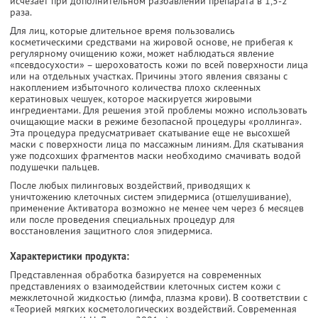
исчезает при дополнительном разбавлении препарата в 1,5-2
раза.
Для лиц, которые длительное время пользовались
косметическими средствами на жировой основе, не прибегая к
регулярному очищению кожи, может наблюдаться явление
«псевдосухости» – шероховатость кожи по всей поверхности лица
или на отдельных участках. Причины этого явления связаны с
накоплением избыточного количества плохо склеенных
кератиновых чешуек, которое маскируется жировыми
ингредиентами. Для решения этой проблемы можно использовать
очищающие маски в режиме безопасной процедуры «роллинга».
Эта процедура предусматривает скатывание еще не высохшей
маски с поверхности лица по массажным линиям. Для скатывания
уже подсохших фрагментов маски необходимо смачивать водой
подушечки пальцев.
После любых пилинговых воздействий, приводящих к
уничтожению клеточных систем эпидермиса (отшелушивание),
применение Активатора возможно не менее чем через 6 месяцев
или после проведения специальных процедур для
восстановления защитного слоя эпидермиса.
Характеристики продукта:
Представленная обработка базируется на современных
представлениях о взаимодействии клеточных систем кожи с
межклеточной жидкостью (лимфа, плазма крови). В соответствии с
«Теорией мягких косметологических воздействий. Современная