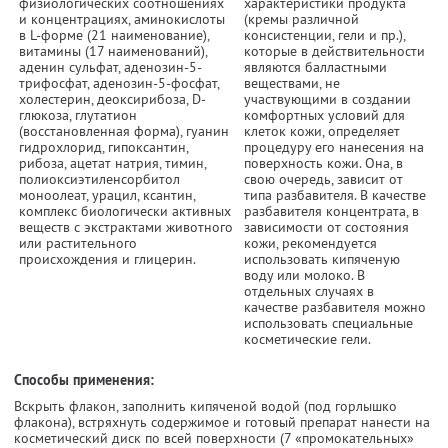
физиологических соотношениях
характеристики продукта
и концентрациях, аминокислоты
(кремы различной
в L-форме (21 наименование),
консистенции, гели и пр.),
витамины (17 наименований),
которые в действительности
аденин сульфат, аденозин-5-
являются балластными
трифосфат, аденозин-5-фосфат,
веществами, не
холестерин, деоксирибоза, D-
участвующими в создании
глюкоза, глутатион
комфортных условий для
(восстановленная форма), гуанин
клеток кожи, определяет
гидрохлорид, гипоксантин,
процедуру его нанесения на
рибоза, ацетат натрия, тимин,
поверхность кожи. Она, в
полиоксиэтиленсорбитол
свою очередь, зависит от
моноолеат, урацил, ксантин,
типа разбавителя. В качестве
комплекс биологически активных
разбавителя концентрата, в
веществ с экстрактами животного
зависимости от состояния
или растительного
кожи, рекомендуется
происхождения и глицерин.
использовать кипяченую
воду или молоко. В
отдельных случаях в
качестве разбавителя можно
использовать специальные
косметические гели.
Способы применения:
Вскрыть флакон, заполнить кипяченой водой (под горлышко
флакона), встряхнуть содержимое и готовый препарат нанести на
косметический диск по всей поверхности (7 «промокательных»