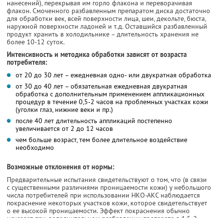
нанесений), перекрывая им горло флакона и переворачивая
флакон. Смоченного разбавленным препаратом диска достаточно
для обработки век, всей поверхности лица, шеи, декольте, бюста,
наружной поверхности ладоней и т.д. Оставшийся разбавленный
продукт хранить в холодильнике – длительность хранения не
более 10-12 суток.
Интенсивность и методика обработки зависят от возраста
потребителя:
от 20 до 30 лет – ежедневная одно- или двукратная обработка
от 30 до 40 лет – обязательная ежедневная двукратная
обработка с дополнительным применением аппликационных
процедур в течение 0,5-2 часов на проблемных участках кожи
(уголки глаз, нижние веки и пр.)
после 40 лет длительность аппликаций постепенно
увеличивается от 2 до 12 часов
чем больше возраст, тем более длительное воздействие
необходимо
Возможные отклонения от нормы:
Предварительные испытания свидетельствуют о том, что (в связи
с существенными различиями проницаемости кожи) у небольшого
числа потребителей при использовании НКО-АКС наблюдается
покраснение некоторых участков кожи, которое свидетельствует
о ее высокой проницаемости. Эффект покраснения обычно