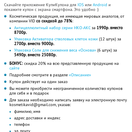
Скачайте приложение КупиКупона для
IOS
или
Android
и
покажите купон с экрана смартфона. Это удобно :)
Косметическая продукция, не имеющая мировых аналогов, от
компании VID
со скидкой до 78%
:
Антицеллюлитный набор серии НКО-АКС
за
1990р. вместо
8700р.
Упаковка Активатора стволовых клеток кожи
(12 штук) за
2700р. вместо 9000р.
Упаковка Соли для снижения веса «Основа»
(6 штук) за
5490р. вместо 25080р.
БОНУС:
скидка 20% на всю представленную продукцию на
сайте
Подробнее смотрите в разделе
«Описание»
Купон действует на один заказ
Вы можете приобрести неограниченное количество купонов
для себя и в подарок
Для заказа необходимо написать заявку на электронную почту
kosmetikavid@gmail.com, указав:
фамилию, имя
адрес доставки и индекс
телефон
эл. почту