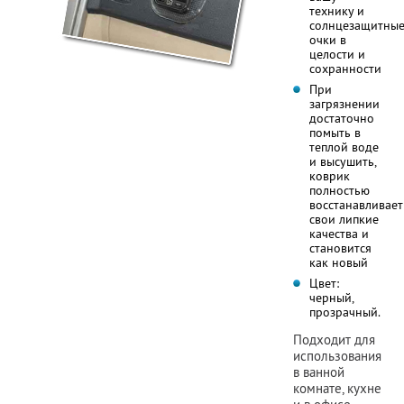
технику и
солнцезащитны
очки в
целости и
сохранности
При
загрязнении
достаточно
помыть в
теплой воде
и высушить,
коврик
полностью
восстанавливает
свои липкие
качества и
становится
как новый
Цвет:
черный,
прозрачный.
Подходит для
использования
в ванной
комнате, кухне