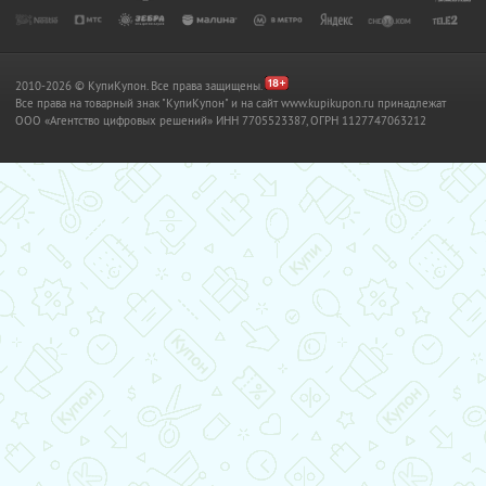
2010-2026 © КупиКупон. Все права защищены.
Все права на товарный знак "КупиКупон" и на сайт www.kupikupon.ru принадлежат
OOO «Агентство цифровых решений» ИНН 7705523387, ОГРН 1127747063212