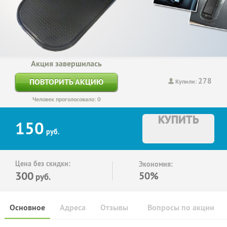
Акция завершилась
278
ПОВТОРИТЬ АКЦИЮ
Купили:
Человек проголосовало: 0
КУПИТЬ
150
руб.
Цена без скидки:
Экономия:
300
50%
руб.
Основное
Адреса
Отзывы
Вопросы по акции