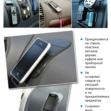
Прикрепляется
на стекле,
пластике,
металле,
дереве,
кафеле или
приборной
панели
Не
оставляет
следов на
несущей
поверхности
и на
прикрепляемых
предметах
Сохранит
вашу