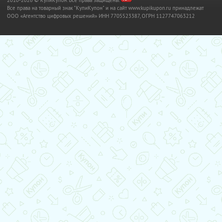
Все права на товарный знак "КупиКупон" и на сайт www.kupikupon.ru принадлежат
OOO «Агентство цифровых решений» ИНН 7705523387, ОГРН 1127747063212