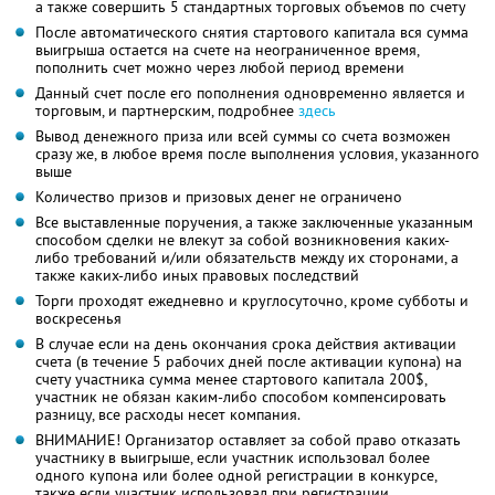
а также совершить 5 стандартных торговых объемов по счету
После автоматического снятия стартового капитала вся сумма
выигрыша остается на счете на неограниченное время,
пополнить счет можно через любой период времени
Данный счет после его пополнения одновременно является и
торговым, и партнерским, подробнее
здесь
Вывод денежного приза или всей суммы со счета возможен
сразу же, в любое время после выполнения условия, указанного
выше
Количество призов и призовых денег не ограничено
Все выставленные поручения, а также заключенные указанным
способом сделки не влекут за собой возникновения каких-
либо требований и/или обязательств между их сторонами, а
также каких-либо иных правовых последствий
Торги проходят ежедневно и круглосуточно, кроме субботы и
воскресенья
В случае если на день окончания срока действия активации
счета (в течение 5 рабочих дней после активации купона) на
счету участника сумма менее стартового капитала 200$,
участник не обязан каким-либо способом компенсировать
разницу, все расходы несет компания.
ВНИМАНИЕ! Организатор оставляет за собой право отказать
участнику в выигрыше, если участник использовал более
одного купона или более одной регистрации в конкурсе,
также если участник использовал при регистрации