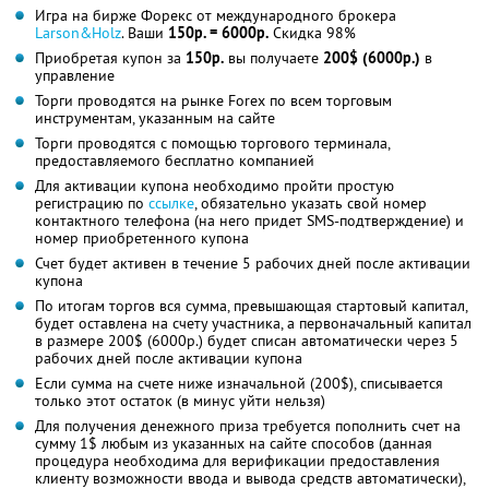
Игра на бирже Форекс от международного брокера
Larson&Holz
. Ваши
150р. = 6000р.
Скидка 98%
Приобретая купон за
150р.
вы получаете
200$ (6000р.)
в
управление
Торги проводятся на рынке Forex по всем торговым
инструментам, указанным на сайте
Торги проводятся с помощью торгового терминала,
предоставляемого бесплатно компанией
Для активации купона необходимо пройти простую
регистрацию по
ссылке
, обязательно указать свой номер
контактного телефона (на него придет SMS-подтверждение) и
номер приобретенного купона
Счет будет активен в течение 5 рабочих дней после активации
купона
По итогам торгов вся сумма, превышающая стартовый капитал,
будет оставлена на счету участника, а первоначальный капитал
в размере 200$ (6000р.) будет списан автоматически через 5
рабочих дней после активации купона
Если сумма на счете ниже изначальной (200$), списывается
только этот остаток (в минус уйти нельзя)
Для получения денежного приза требуется пополнить счет на
сумму 1$ любым из указанных на сайте способов (данная
процедура необходима для верификации предоставления
клиенту возможности ввода и вывода средств автоматически),