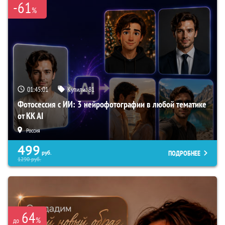
-61
%
01:45:00
Купили:
81
Фотосессия с ИИ: 3 нейрофотографии в любой тематике
от KK AI
Россия
499
ПОДРОБНЕЕ
руб.
1290
руб.
64
%
до