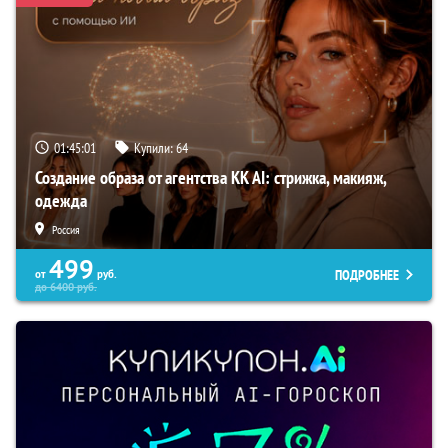
01:45:00
Купили:
64
Создание образа от агентства KK AI: стрижка, макияж,
одежда
Россия
499
ПОДРОБНЕЕ
от
руб.
до
6400
руб.