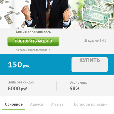
Акция завершилась
141
ПОВТОРИТЬ АКЦИЮ
Купили:
Человек проголосовало: 5
КУПИТЬ
150
руб.
Цена без скидки:
Экономия:
6000
98%
руб.
Основное
Адреса
Отзывы
Вопросы по акции