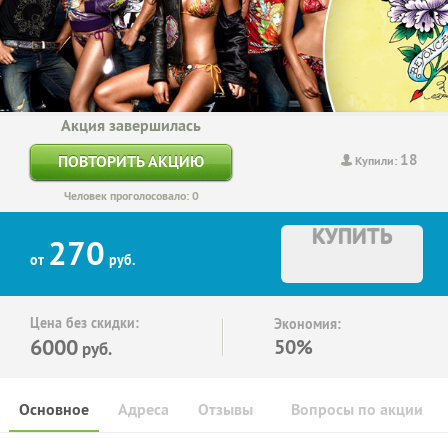
Акция завершилась
18
ПОВТОРИТЬ АКЦИЮ
Купили:
Человек проголосовало: 0
КУПИТЬ
270
от
руб.
Цена без скидки:
Экономия:
6000
50%
руб.
Основное
Адреса
Отзывы
Вопросы по акции