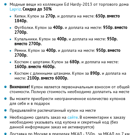
Модные вещи из коллекции Ed Hardy-2013 от торгового дома
Lapriz
.
Скидка до 50%
Кепки. Купон за
270р.
и доплата на месте:
650р. вместо
1840р.
Футболки. Купон за
400р.
и доплата на месте:
950р. вместо
2700р.
Купальники. Купон за
400р.
и доплата на месте:
950р.
вместо 2700р.
Ремни. Купон за
400р.
и доплата на месте:
950р. вместо
2700р.
Костюм с шортами. Купон за
680р.
и доплата на месте:
1600р. вместо 4600р.
Костюм с длинными штанами. Купон за
890р.
и доплата на
месте:
2100р. вместо 6000р.
Внимание!
Купон является первоначальным взносом от общей
стоимости. Полную стоимость необходимо доплатить на месте
Вы можете приобрести неограниченное количество купонов
для себя и в подарок
Предъявляйте распечатанный купон на месте
Необходимо сделать заказ на
сайте
. В комментарии к заказу
необходимо указывать код купона и секретный код (без
данной информации заказ не активируется)
Доставка по Москве в пределах МКАД - 350р., за МКАД до 7 км