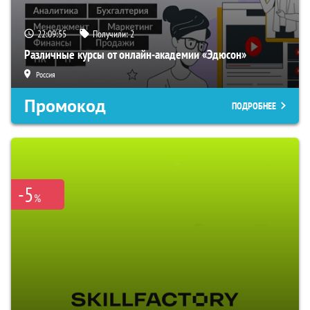
22:09:54
Получили:
2
Различные курсы от онлайн-академии «Эдюсон»
Россия
Промокод
ПОДРОБНЕЕ
-5
%