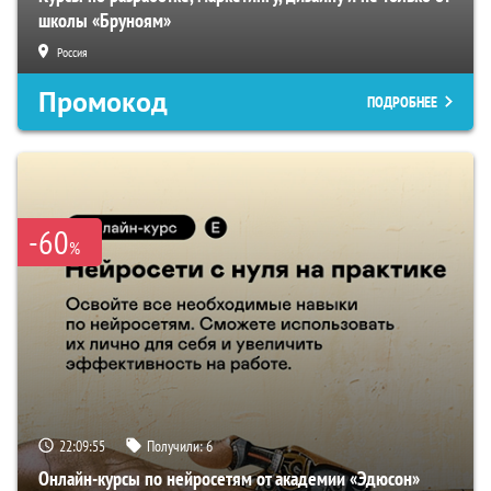
школы «Бруноям»
Россия
Промокод
ПОДРОБНЕЕ
-60
%
22:09:54
Получили:
6
Онлайн-курсы по нейросетям от академии «Эдюсон»