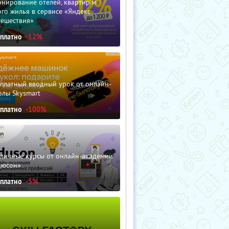
нирование отелей, квартир и
го жилья в сервисе «Яндекс
тешествия»
сплатно
-12%
сплатный вводный урок от онлайн-
олы Skysmart
сплатно
-100%
зличные курсы от онлайн-академии
дюсон»
сплатно
-5%