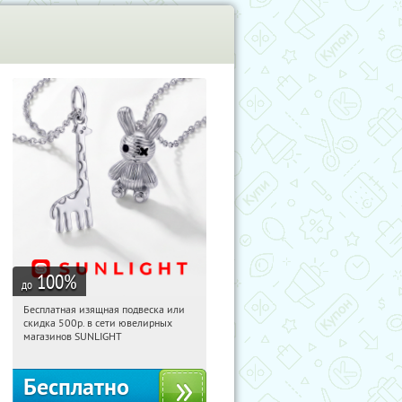
100
%
до
Бесплатная изящная подвеска или
09:21:29
Получили:
74
скидка 500р. в сети ювелирных
Россия
магазинов SUNLIGHT
Бесплатно