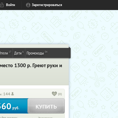
Войти
Зарегистрироваться
17
6
54
Отели
Дети
Промокоды
место 1300 р. Греют руки и
144
(0)
и:
360
КУПИТЬ
руб.
 без скидки: