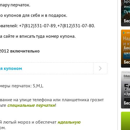
Бро
пару перчаток.
ино
Пу
о купонов для себя и в подарок.
Бе
вателей: +7(812)331-07-89, +7(812)331-07-80.
 сайте и вписать туда номер купона.
Бе
 2012 включительно
шк
Бе
ся купоном
меры перчаток: S,M,L
Ра
«Э
ование на улице телефона или планшетника грозит
Бе
ьте
специальные перчатки
!
й лютый мороз и обеспечат
идеальную
ом.