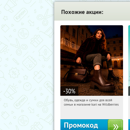
Похожие акции:
-30
%
Обувь, одежда и сумки для всей
09:21:29
Получили:
32
семьи в магазине kari на Wildberries
Россия
Промокод