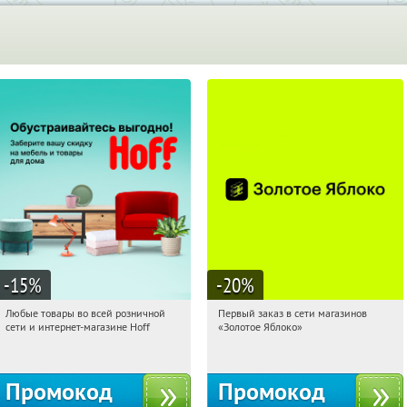
-15
%
-20
%
Любые товары во всей розничной
Первый заказ в сети магазинов
09:21:29
Получили:
83
09:21:29
Получи первым!
сети и интернет-магазине Hoff
«Золотое Яблоко»
Москва, 1-й Волоколамский проезд,
Россия
10с1
Промокод
Промокод