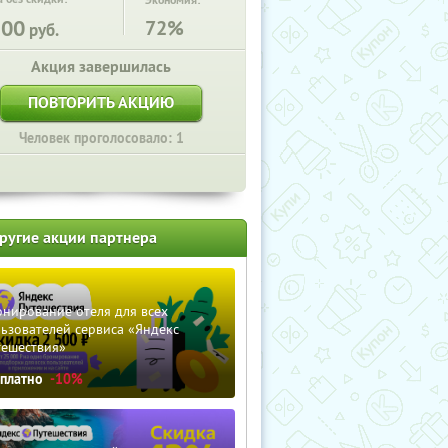
Экономия:
300
72%
руб.
Акция завершилась
ПОВТОРИТЬ АКЦИЮ
Человек проголосовало: 1
ругие акции партнера
нирование отеля для всех
ьзователей сервиса «Яндекс
тешествия»
сплатно
-10%