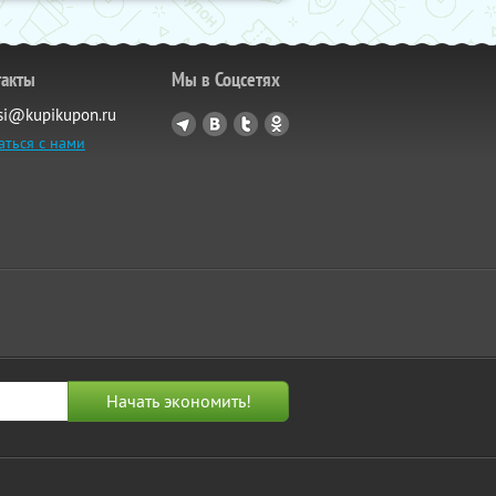
такты
Мы в Соцсетях
si@kupikupon.ru
аться с нами