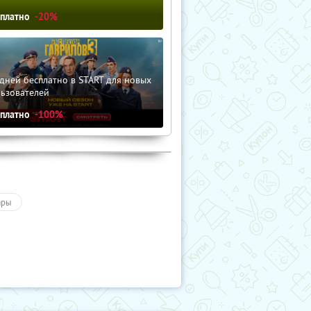
сплатно
-20%
дней бесплатно в START для новых
льзователей
сплатно
-100%
ары