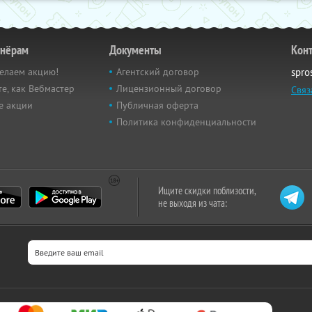
тнёрам
Документы
Кон
елаем акцию!
Агентский договор
spro
е, как Вебмастер
Лицензионный договор
Связ
е акции
Публичная оферта
Политика конфиденциальности
Ищите скидки поблизости,
не выходя из чата: