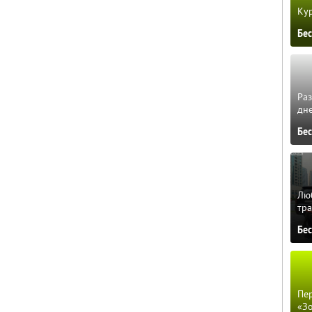
Кур
Бе
Ра
дне
Бе
Люб
тра
Бе
Пер
«З