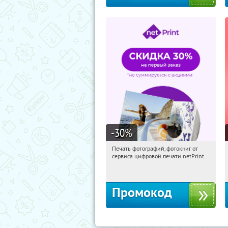
-30
%
Печать фотографий, фотокниг от
09:21:29
Получили:
4
сервиса цифровой печати netPrint
Россия
Промокод