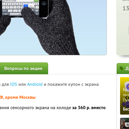
1
Вопросы по акции
Д
а для
IOS
или
Android
и покажите купон с экрана
Бро
пол
РФ, кроме Москвы
Пу
ания сенсорного экрана на холоде
за 360 р. вместо
Бе