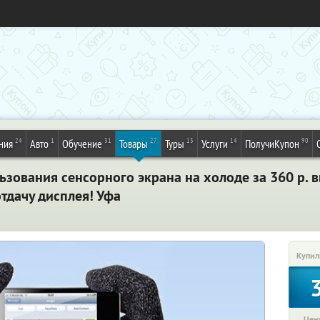
24
1
31
27
13
14
90
ния
Авто
Обучение
Товары
Туры
Услуги
ПолучиКупон
ьзования сенсорного экрана на холоде за 360 р. в
тдачу дисплея! Уфа
Купил
Цена