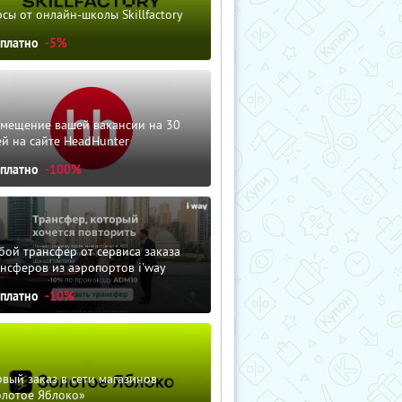
сы от онлайн-школы Skillfactory
сплатно
-5%
змещение вашей вакансии на 30
й на сайте HeadHunter
сплатно
-100%
ой трансфер от сервиса заказа
нсферов из аэропортов i'way
сплатно
-10%
вый заказ в сети магазинов
олотое Яблоко»