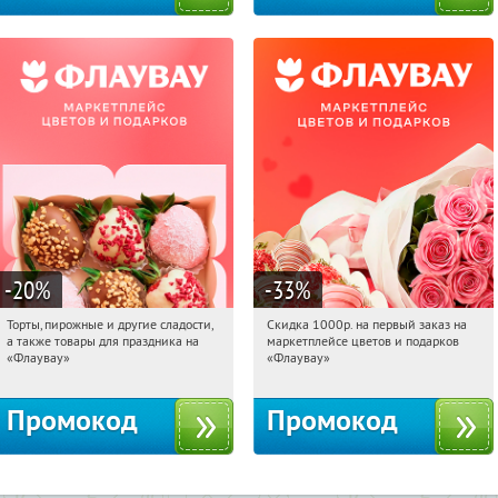
-20
%
-33
%
Торты, пирожные и другие сладости,
Скидка 1000р. на первый заказ на
09:21:29
Получили:
6
09:21:29
Получили:
18
а также товары для праздника на
маркетплейсе цветов и подарков
Россия
Россия
«Флаувау»
«Флаувау»
Промокод
Промокод