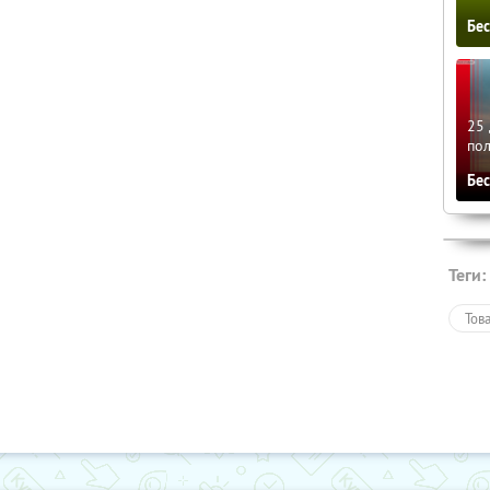
Бе
25 
по
Бе
Теги:
Тов