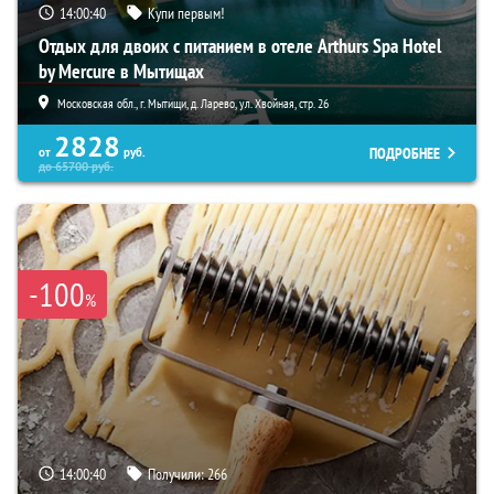
14:00:39
Купи первым!
Отдых для двоих с питанием в отеле Arthurs Spa Hotel
by Mercure в Мытищах
Московская обл., г. Мытищи, д. Ларево, ул. Хвойная, стр. 26
2828
ПОДРОБНЕЕ
от
руб.
до
65700
руб.
-100
%
14:00:39
Получили:
266