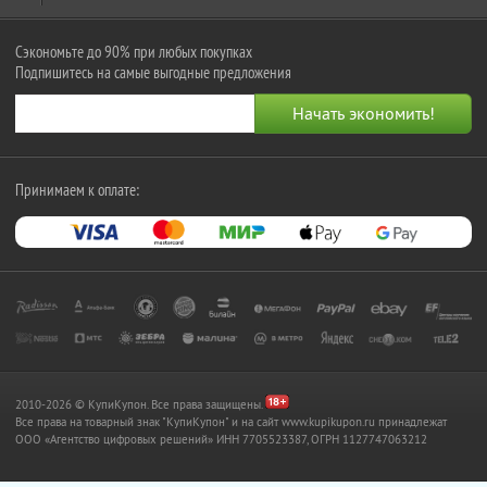
Сэкономьте до 90% при любых покупках
Подпишитесь на самые выгодные предложения
Принимаем к оплате:
2010-2026 © КупиКупон. Все права защищены.
Все права на товарный знак "КупиКупон" и на сайт www.kupikupon.ru принадлежат
OOO «Агентство цифровых решений» ИНН 7705523387, ОГРН 1127747063212